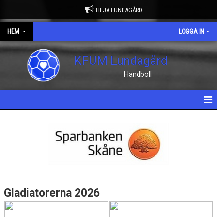
HEJA LUNDAGÅRD
HEM
LOGGA IN
KFUM Lundagård
Handboll
HEM
NYHETER
OM KLUBBEN
KONTAKT
Gladiatorerna 2026
KALENDER