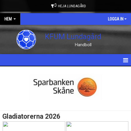
HEJA LUNDAGÅRD
HEM
LOGGA IN
KFUM Lundagård
Handboll
HEM
NYHETER
OM KLUBBEN
KONTAKT
Gladiatorerna 2026
KALENDER