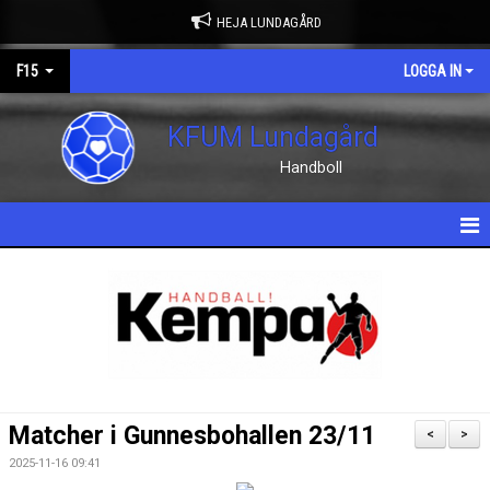
HEJA LUNDAGÅRD
F15
LOGGA IN
KFUM Lundagård
Handboll
HEM
NYHETER
TRÄNING
KALENDER
Matcher i Gunnesbohallen 23/11
<
>
MATCHER
2025-11-16 09:41