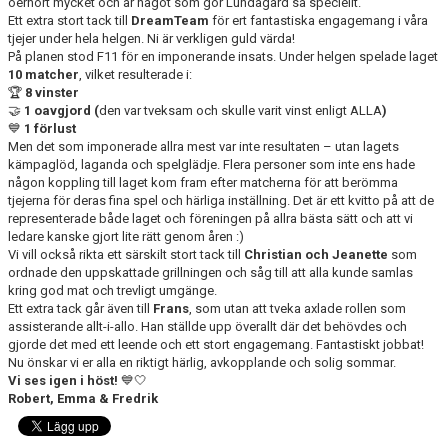
oerhört mycket och är något som gör Lundagård så speciellt.
Ett extra stort tack till
DreamTeam
för ert fantastiska engagemang i våra
tjejer under hela helgen. Ni är verkligen guld värda!
På planen stod F11 för en imponerande insats. Under helgen spelade laget
10 matcher
, vilket resulterade i:
🏆
8 vinster
🤝
1 oavgjord (
den var tveksam och skulle varit vinst enligt ALLA
)
💙
1 förlust
Men det som imponerade allra mest var inte resultaten – utan lagets
kämpaglöd, laganda och spelglädje. Flera personer som inte ens hade
någon koppling till laget kom fram efter matcherna för att berömma
tjejerna för deras fina spel och härliga inställning. Det är ett kvitto på att de
representerade både laget och föreningen på allra bästa sätt och att vi
ledare kanske gjort lite rätt genom åren :)
Vi vill också rikta ett särskilt stort tack till
Christian och Jeanette
som
ordnade den uppskattade grillningen och såg till att alla kunde samlas
kring god mat och trevligt umgänge.
Ett extra tack går även till
Frans
, som utan att tveka axlade rollen som
assisterande allt-i-allo. Han ställde upp överallt där det behövdes och
gjorde det med ett leende och ett stort engagemang. Fantastiskt jobbat!
Nu önskar vi er alla en riktigt härlig, avkopplande och solig sommar.
Vi ses igen i höst!
💙🤍
Robert, Emma & Fredrik