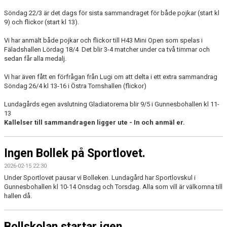
Söndag 22/3 är det dags för sista sammandraget för både pojkar (start kl
9) och flickor (start kl 13).
Vi har anmält både pojkar och flickor till H43 Mini Open som spelas i
Fäladshallen Lördag 18/4 Det blir 3-4 matcher under ca två timmar och
sedan får alla medalj.
Vi har även fått en förfrågan från Lugi om att delta i ett extra sammandrag
Söndag 26/4 kl 13-16 i Östra Tornshallen (flickor)
Lundagårds egen avslutning Gladiatorerna blir 9/5 i Gunnesbohallen kl 11-
13
Kallelser till sammandragen ligger ute - In och anmäl er.
Ingen Bollek på Sportlovet.
2026-02-15 22:30
Under Sportlovet pausar vi Bolleken. Lundagård har Sportlovskul i
Gunnesbohallen kl 10-14 Onsdag och Torsdag. Alla som vill är välkomna till
hallen då.
Bollskolan startar igen