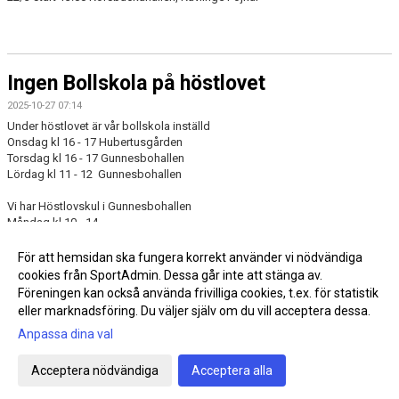
Ingen Bollskola på höstlovet
2025-10-27 07:14
Under höstlovet är vår bollskola inställd
Onsdag kl 16 - 17 Hubertusgården
Torsdag kl 16 - 17 Gunnesbohallen
Lördag kl 11 - 12 Gunnesbohallen
Vi har Höstlovskul i Gunnesbohallen
Måndag kl 10 - 14
Tisdag kl 10 - 14
För att hemsidan ska fungera korrekt använder vi nödvändiga
cookies från SportAdmin. Dessa går inte att stänga av.
Fler nyheter >>
Föreningen kan också använda frivilliga cookies, t.ex. för statistik
eller marknadsföring. Du väljer själv om du vill acceptera dessa.
Anpassa dina val
Cookie-inställningar
Gå till Webbversion
Acceptera nödvändiga
Acceptera alla