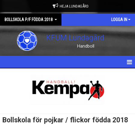
HEJA LUNDAGÅRD
BOLLSKOLA P/F FÖDDA 2018
LOGGA IN
KFUM Lundagård
Handboll
HEM
NYHETER
DOKUMENT
BILDGALLERI
Bollskola för pojkar / flickor födda 2018
KONTAKT