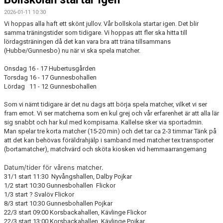
2026-01-11 10:30
Vi hoppas alla haft ett skönt jullov. Vår bollskola startar igen. Det blir
samma träningstider som tidigare. Vi hoppas att fler ska hitta till
lördagsträningen då det kan vara bra att träna tillsammans
(Hubbe/Gunnesbo) nu när vi ska spela matcher.
Onsdag 16 - 17 Hubertusgården
Torsdag 16 - 17 Gunnesbohallen
Lördag 11 - 12 Gunnesbohallen
Som vi nämt tidigare är det nu dags att börja spela matcher, vilket vi ser
fram emot. Vi ser matcherna som en kul grej och vår erfarenhet är att alla lär
sig snabbt och har kul med kompisarna. Kallelse sker via sportadmin.
Man spelar tre korta matcher (15-20 min) och det tar ca 2-3 timmar Tänk på
att det kan behövas föräldrahjälp i samband med matcher tex transporter
(bortamatcher), matchvärd och sköta kiosken vid hemmaarrangemang
Datum/tider för vårens matcher.
31/1 start 11:30 Nyvångshallen, Dalby Pojkar
1/2 start 10:30 Gunnesbohallen Flickor
1/3 start ? Svalöv Flickor
8/3 start 10:30 Gunnesbohallen Pojkar
22/3 start 09:00 Korsbackahallen, Kävlinge Flickor
22/3 start 13:00 Korsbackahallen, Kävlinge Pojkar