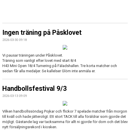
KALENDER
TRUPPEN
Ingen träning på Påsklovet
2026-03-30 09:18
Vi pausar träningen under Påsklovet.
Träning som vanligt efter lovet med start 8/4
H43 Mini Open 18/4 Turnering på Fäladshallen. Tre korta matcher och
sedan får alla medaljer. Se kallelser Glöm inte anmäla er.
Handbollsfestival 9/3
2026-03-13 09:09
Vilken handbollssöndag Pojkar och flickor 7 spelade matcher från morgon
till kväll och hade jätteroligt. Ett stort TACK till alla föräldrar som gjorde det
möjligt. Gästande lag var tacksamma för allt ni gjorde för dom och det blev
nytt försäljningsrekord i kiosken.