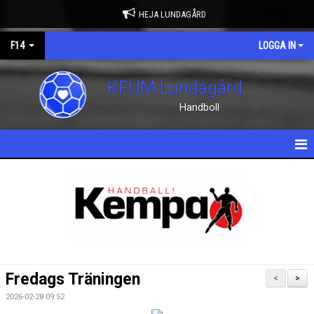
HEJA LUNDAGÅRD
F14
LOGGA IN
KFUM Lundagård
Handboll
HEM
NYHETER
KALENDER
MATCHER
Fredags Träningen
<
>
TRUPPEN
2026-02-28 09:52