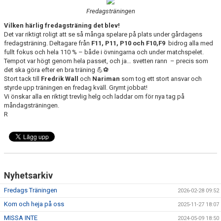
BILDGALLERI
Fredagsträningen
Vilken härlig fredagsträning det blev!
DOKUMENT
Det var riktigt roligt att se så många spelare på plats under gårdagens
fredagsträning. Deltagare från
F11, P11, P10 och F10,F9
bidrog alla med
KONTAKT
fullt fokus och hela 110 % – både i övningarna och under matchspelet.
Tempot var högt genom hela passet, och ja… svetten rann – precis som
det ska göra efter en bra träning 💪⚽
Stort tack till
Fredrik Wall
och
Nariman
som tog ett stort ansvar och
styrde upp träningen en fredag kväll. Grymt jobbat!
Vi önskar alla en riktigt trevlig helg och laddar om för nya tag på
måndagsträningen.
R
Nyhetsarkiv
Fredags Träningen
2026-02-28 09:52
Kom och heja på oss
2025-11-27 18:07
MISSA INTE
2024-05-09 18:50