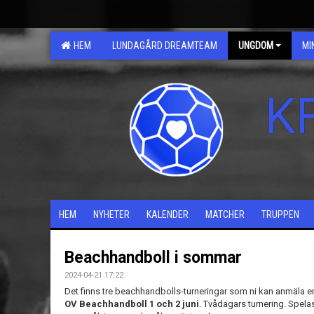
HEM
LUNDAGÅRD DREAMTEAM
UNGDOM
MI
K
HEM
NYHETER
KALENDER
MATCHER
TRUPPEN
Beachhandboll i sommar
2024-04-21 17:22
Det finns tre beachhandbolls-turneringar som ni kan anmäla er til
OV Beachhandboll 1 och 2 juni
. Tvådagars turnering. Spela