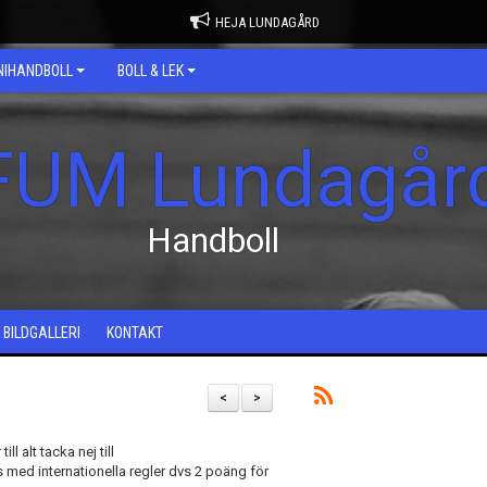
HEJA LUNDAGÅRD
NIHANDBOLL
BOLL & LEK
FUM Lundagår
Handboll
BILDGALLERI
KONTAKT
<
>
l alt tacka nej till
s med internationella regler dvs 2 poäng för