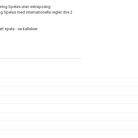
ering Spelas utan extrapoäng
ng Spelas med internationella regler dvs 2
t spela - se kallelser