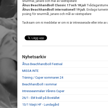
snurrmål, janare och mål av västspelare
Åhus Beachhandboll Classic 17 och 18 jul
i Tvådagarsturn
Åhus Beachhandboll internationell 19 juli
. Endags turneri
poäng för snurrmål, janare och mål av västspelare
Tacksam om ni meddelar er om ni är intresserade eller inte av at
Nyhetsarkiv
Åhus Beachhandboll Festival
MISSA INTE
Träning / Cuper sommaren 24
Beachhandboll i sommar
Intresseanmälan Vårens Cuper
26/1 - EM kväll på Bostället
13/1 Växjö HF - Lundagård