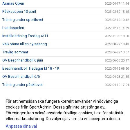
Aranäs Open
2023-04-17 11:44
Påskacupen 10 april
2023-03-30 15:15
Träning under sportlovet
2023-02-19 10:12
Lundaspelen
2022-12-13 14:39
Inställd träning Fredag 4/11
2022-11-03 18:00
Välkomna till en ny säsong
2022-08-27 10:43
Trevlig sommar
2022-06-22 13:07
OV Beachhandboll 6 juni
2022-06-06 20:17
Beachhandboll Tisdagar kl 18 - 19
2022-05-16 08:20
OV Beachhandboll 6/6
2022-04-28 21:55
Träning under påsklovet
2022-04-10 17:04
God Jul och Gott Nytt År
2021-12-23 16:09
Träning under höstlovet
För att hemsidan ska fungera korrekt använder vi nödvändiga
2021-10-31 19:23
cookies från SportAdmin. Dessa går inte att stänga av.
Höstlovskul i Gunnesbohallen
2021-10-31 13:33
Föreningen kan också använda frivilliga cookies, t.ex. för statistik
eller marknadsföring. Du väljer själv om du vill acceptera dessa.
Anpassa dina val