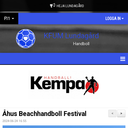
HEJA LUNDAGÅRD
F11
LOGGA IN
KFUM Lundagård
Handboll
HEM
NYHETER
KALENDER
MATCHER
Åhus Beachhandboll Festival
<
>
TRUPPEN
2024-06-24 16:55