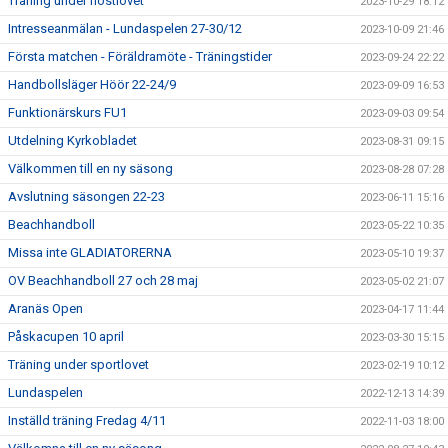
Träning under höstlovet
2023-10-29 18:12
Intresseanmälan - Lundaspelen 27-30/12
2023-10-09 21:46
Första matchen - Föräldramöte - Träningstider
2023-09-24 22:22
Handbollsläger Höör 22-24/9
2023-09-09 16:53
Funktionärskurs FU1
2023-09-03 09:54
Utdelning Kyrkobladet
2023-08-31 09:15
Välkommen till en ny säsong
2023-08-28 07:28
Avslutning säsongen 22-23
2023-06-11 15:16
Beachhandboll
2023-05-22 10:35
Missa inte GLADIATORERNA
2023-05-10 19:37
OV Beachhandboll 27 och 28 maj
2023-05-02 21:07
Aranäs Open
2023-04-17 11:44
Påskacupen 10 april
2023-03-30 15:15
Träning under sportlovet
2023-02-19 10:12
Lundaspelen
2022-12-13 14:39
Inställd träning Fredag 4/11
2022-11-03 18:00