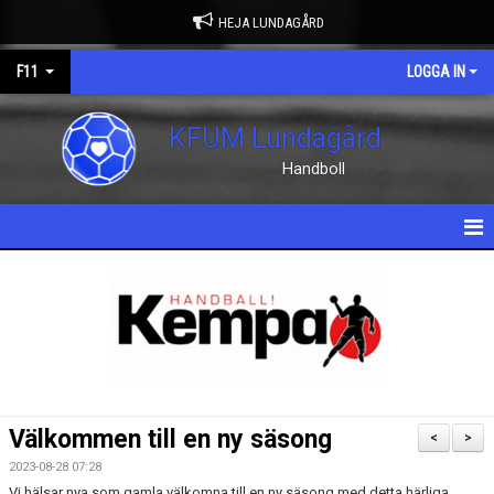
HEJA LUNDAGÅRD
F11
LOGGA IN
KFUM Lundagård
Handboll
HEM
NYHETER
KALENDER
MATCHER
Välkommen till en ny säsong
<
>
TRUPPEN
2023-08-28 07:28
Vi hälsar nya som gamla välkomna till en ny säsong med detta härliga