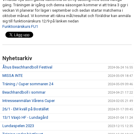
BILDGALLERI
gäng. Träningen är igång och denna säsongen kommer vi att träna 3 ggr i
veckan Vi planerar för läger i september och sedan startar matcherna i
oktober månad. Vi kommer att räkna mål/resultat och föräldrar kan anmäla
KONTAKT
sig till funktionärskurs 12/9 på länken nedan
Funktionärskurs FU1
Nyhetsarkiv
Åhus Beachhandboll Festival
2024-06-24 16:55
MISSA INTE
2024-05-09 18:47
Träning / Cuper sommaren 24
2024-05-09 09:46
Beachhandboll i sommar
2024-04-21 17:22
Intresseanmälan Vårens Cuper
2024-02-05 21:49
26/1 - EM kväll på Bostället
2024-01-17 09:45
13/1 Växjö HF - Lundagård
2024-01-04 11:24
Lundaspelen 2023
2023-12-15 12:35