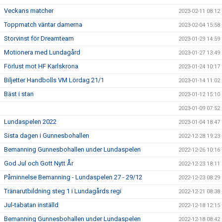
Veckans matcher
2023-02-11 08:12
Toppmatch väntar damerna
2023-02-04 15:58
Storvinst för Dreamteam
2023-01-29 14:59
Motionera med Lundagård
2023-01-27 13:49
Förlust mot HF Karlskrona
2023-01-24 10:17
Biljetter Handbolls VM Lördag 21/1
2023-01-14 11:02
Bäst i stan
2023-01-12 15:10
2023-01-09 07:52
Lundaspelen 2022
2023-01-04 18:47
Sista dagen i Gunnesbohallen
2022-12-28 19:23
Bemanning Gunnesbohallen under Lundaspelen
2022-12-26 10:16
God Jul och Gott Nytt År
2022-12-23 18:11
Påminnelse Bemanning - Lundaspelen 27 - 29/12
2022-12-23 08:29
Tränarutbildning steg 1 i Lundagårds regi
2022-12-21 08:38
Jul-tabatan inställd
2022-12-18 12:15
Bemanning Gunnesbohallen under Lundaspelen
2022-12-18 08:42