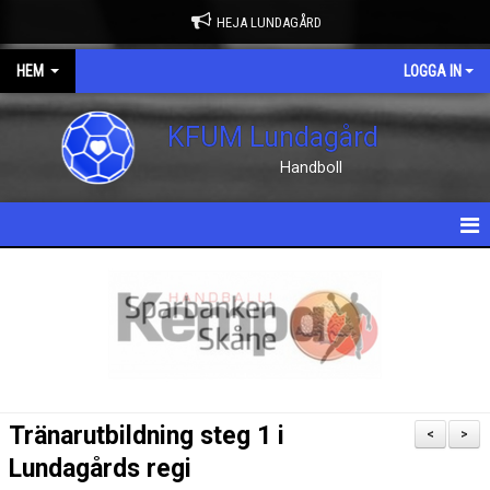
HEJA LUNDAGÅRD
HEM
LOGGA IN
KFUM Lundagård
Handboll
HEM
NYHETER
OM KLUBBEN
KONTAKT
Tränarutbildning steg 1 i
<
>
KALENDER
Lundagårds regi