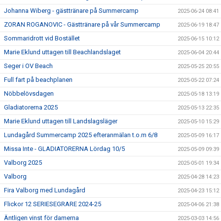
Johanna Wiberg - gästtränare på Summercamp
2025-06-24 08:41
ZORAN ROGANOVIC - Gästtränare på vår Summercamp
2025-06-19 18:47
Sommaridrott vid Bostället
2025-06-15 10:12
Marie Eklund uttagen till Beachlandslaget
2025-06-04 20:44
Seger i OV Beach
2025-05-25 20:55
Full fart på beachplanen
2025-05-22 07:24
Nöbbelövsdagen
2025-05-18 13:19
Gladiatorerna 2025
2025-05-13 22:35
Marie Eklund uttagen till Landslagsläger
2025-05-10 15:29
Lundagård Summercamp 2025 efteranmälan t.o.m 6/8
2025-05-09 16:17
Missa Inte - GLADIATORERNA Lördag 10/5
2025-05-09 09:39
Valborg 2025
2025-05-01 19:34
Valborg
2025-04-28 14:23
Fira Valborg med Lundagård
2025-04-23 15:12
Flickor 12 SERIESEGRARE 2024-25
2025-04-06 21:38
Äntligen vinst för damerna
2025-03-03 14:56