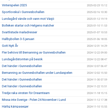
Vinterspelen 2025
2025-02-23 15:12
Sportlovskul i Gunnesbohallen
2025-02-16 10:30
Lundagård vände och vann mot Växjö
2025-01-12 19:19
Bolleken startar och Helgens matcher
2025-01-10 11:53
Svartlistade mailadresser
2025-01-07 10:53
Hallbybollen 3-5 januari
2025-01-06 18:05
Gott Nytt År
2024-12-31 14:29
Fler behövs till Bemanning av Gunnesbohallen
2024-12-22 09:00
Lundagårdstomten på besök
2024-12-22 08:47
Det händer i Gunnesbohallen
2024-12-07 06:47
Bemanning av Gunnesbohallen under Lundaspelen
2024-12-02 15:50
Det händer i Gunnesbohallen
2024-11-30 07:59
Det händer i Gunnesbohallen
2024-11-22 15:51
Tredje raka vinsten för Dreamteam
2024-11-18 15:15
Missa inte Sverige - Polen 24 November i Lund
2024-11-12 17:38
Härlig kämpaseger
2024-11-10 15:55