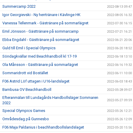
Summercamp 2022
2022-08-13 09:47
Igor Georgievski - Ny herrtränare i Kävlinge HK
2022-08-05 16:32
Vanessa Tellenmark - Gästränare på sommarlägret
2022-07-30 16:15
Emil Jönsson - Gästtränare på sommarcamp
2022-07-21 16:21
Ebba Engdahl - Gästtränare på sommarlägret
2022-06-21 20:06
Guld till Emil i Special Olympics
2022-06-20 18:52
Söndagkvällar med Beachhandboll kl 17-19
2022-06-18 13:10
Ola Månsson - Gästtränare på sommarlägret
2022-06-16 19:32
Sommaridrott vid Bostället
2022-06-11 10:00
F06 Astrid Löf uttagen i U16-landslaget
2022-06-03 18:43
Bambusa OV Beachhandboll
2022-05-28 09:07
Efteranmälan till Lundagårds Handbollsläger Sommaren
2022-05-27 09:59
2022
Special Olympics Games
2022-05-26 12:21
Områdesdag på Gunnesbo
2022-05-26 12:09
F06 Maja Paldanius i beachhandbollslandslaget
2022-05-20 15:56