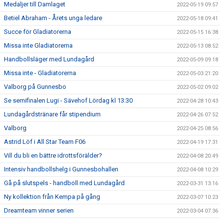
Medaljer till Damlaget
2022-05-19 09:57
Betiel Abraham - Årets unga ledare
2022-05-18 09:41
Succe för Gladiatorerna
2022-05-15 16:38
Missa inte Gladiatorerna
2022-05-13 08:52
Handbollsläger med Lundagård
2022-05-09 09:18
Missa inte - Gladiatorerna
2022-05-03 21:20
Valborg på Gunnesbo
2022-05-02 09:02
Se semifinalen Lugi - Sävehof Lördag kl 13:30
2022-04-28 10:43
Lundagårdstränare får stipendium
2022-04-26 07:52
Valborg
2022-04-25 08:56
Astrid Löf i All Star Team F06
2022-04-19 17:31
Vill du bli en bättre idrottsförälder?
2022-04-08 20:49
Intensiv handbollshelg i Gunnesbohallen
2022-04-08 10:29
Gå på slutspels - handboll med Lundagård
2022-03-31 13:16
Ny kollektion från Kempa på gång
2022-03-07 10:23
Dreamteam vinner serien
2022-03-04 07:36