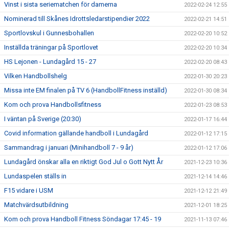
Vinst i sista seriematchen för damerna
2022-02-24 12:55
Nominerad till Skånes Idrottsledarstipendier 2022
2022-02-21 14:51
Sportlovskul i Gunnesbohallen
2022-02-20 10:52
Inställda träningar på Sportlovet
2022-02-20 10:34
HS Lejonen - Lundagård 15 - 27
2022-02-20 08:43
Vilken Handbollshelg
2022-01-30 20:23
Missa inte EM finalen på TV 6 (HandbollFitness inställd)
2022-01-30 08:34
Kom och prova Handbollsfitness
2022-01-23 08:53
I väntan på Sverige (20:30)
2022-01-17 16:44
Covid information gällande handboll i Lundagård
2022-01-12 17:15
Sammandrag i januari (Minihandboll 7 - 9 år)
2022-01-12 17:06
Lundagård önskar alla en riktigt God Jul o Gott Nytt År
2021-12-23 10:36
Lundaspelen ställs in
2021-12-14 14:46
F15 vidare i USM
2021-12-12 21:49
Matchvärdsutbildning
2021-12-01 18:25
Kom och prova Handboll Fitness Söndagar 17:45 - 19
2021-11-13 07:46