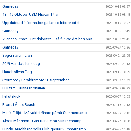
Gameday
2025-10-12 08:37
18 - 19 Oktober USM Flickor 14 år
2025-10-12 08:18
Uppdaterad information gällande fritidskortet
2025-10-10 10:57
Gameday
2025-10-05 11:49
Vi är anslutna till Fritidskortet – så funkar det hos oss
2025-10-03 20:45
Gameday
2025-09-27 13:26
Seger i premiären
2025-09-21 23:05
20/9 Handbollens dag
2025-09-21 21:43
Handbollens Dag
2025-09-16 14:59
Stormöte / Föräldramöte 18 September
2025-09-09 19:29
Full fart i Gunnesbohallen
2025-09-08 09:22
Fel utskick
2025-08-07 10:03
Brons i Åhus Beach
2025-07-18 10:43
Maria Fröjd - Målvaktstränare på vår Summercamp
2025-06-29 13:42
Albert Månsson - Gästtränare på Summercamp
2025-06-27 14:18
Lunds Beachhandbolls Club gästar Summercamp
2025-06-25 11:48