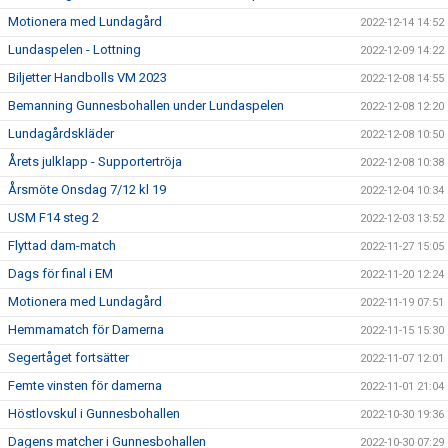
Motionera med Lundagård
2022-12-14 14:52
Lundaspelen - Lottning
2022-12-09 14:22
Biljetter Handbolls VM 2023
2022-12-08 14:55
Bemanning Gunnesbohallen under Lundaspelen
2022-12-08 12:20
Lundagårdskläder
2022-12-08 10:50
Årets julklapp - Supportertröja
2022-12-08 10:38
Årsmöte Onsdag 7/12 kl 19
2022-12-04 10:34
USM F14 steg 2
2022-12-03 13:52
Flyttad dam-match
2022-11-27 15:05
Dags för final i EM
2022-11-20 12:24
Motionera med Lundagård
2022-11-19 07:51
Hemmamatch för Damerna
2022-11-15 15:30
Segertåget fortsätter
2022-11-07 12:01
Femte vinsten för damerna
2022-11-01 21:04
Höstlovskul i Gunnesbohallen
2022-10-30 19:36
Dagens matcher i Gunnesbohallen
2022-10-30 07:29