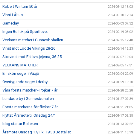
Robert Wintum 50 år
2024-03-12 18:03
Vinst i Åhus
2024-03-10 17:14
Gameday
2024-03-03 07:32
Ingen Bollek på Sportlovet
2024-02-19 08:02
Veckans matcher i Gunnesbohallen
2024-02-15 12:48
Vinst mot Lödde Vikings 28-26
2024-02-14 13:23
Storvinst mot Eslövstjejerna, 36-25
2024-02-07 10:04
VECKANS MATCHER
2024-02-05 17:31
En skön seger i Växjö
2024-02-04 22:09
Övertygande seger i derbyt
2024-01-29 10:10
Våra första matcher - Pojkar 7 år
2024-01-28 20:28
Lundaderby i Gunnesbohallen
2024-01-27 07:39
Första matcherna för flickor 7 år
2024-01-21 21:05
Flyttat Årsmöte til Onsdag 24/1
2024-01-17 09:35
Idag startar Bolleken
2024-01-13 07:22
Årsmöte Onsdag 17/1 kl 19:30 Bostället
2024-01-11 15:19