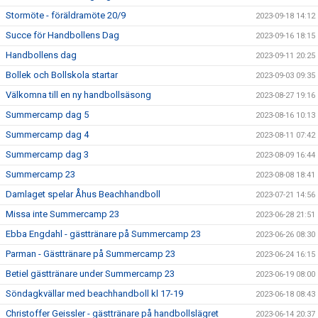
Stormöte - föräldramöte 20/9
2023-09-18 14:12
Succe för Handbollens Dag
2023-09-16 18:15
Handbollens dag
2023-09-11 20:25
Bollek och Bollskola startar
2023-09-03 09:35
Välkomna till en ny handbollsäsong
2023-08-27 19:16
Summercamp dag 5
2023-08-16 10:13
Summercamp dag 4
2023-08-11 07:42
Summercamp dag 3
2023-08-09 16:44
Summercamp 23
2023-08-08 18:41
Damlaget spelar Åhus Beachhandboll
2023-07-21 14:56
Missa inte Summercamp 23
2023-06-28 21:51
Ebba Engdahl - gästtränare på Summercamp 23
2023-06-26 08:30
Parman - Gästtränare på Summercamp 23
2023-06-24 16:15
Betiel gästtränare under Summercamp 23
2023-06-19 08:00
Söndagkvällar med beachhandboll kl 17-19
2023-06-18 08:43
Christoffer Geissler - gästtränare på handbollslägret
2023-06-14 20:37