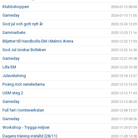
Klubbshoppen
2026-01-15 08:04
Gameday
2026-01-10 11:05
God jul och gott nytt år
2025-12-24 12:09
Sammarbete
2025-12-23 11:16
Biljetter till Handbolls-EM i Malmö Arena
2025-12-22 17:03
God Jul önskar Bolleken
2025-12-22 16:30
Gameday
2025-12-21 09:38
Lilla EM
2025-12-20 10:28
Julavslutning
2025-12-18 13:57
Poäng mot serieledarna
2025-12-15 15:59
USM steg 2
2025-12-15 11:43
Gameday
2025-12-13 08:20
Full fart i tomteverkstan
2025-12-08 13:37
Gameday
2025-11-29 08:26
Workshop - Trygga miljöer
2025-11-29 07:59
Dagens träning inställd (28/11)
2025-11-28 13:38