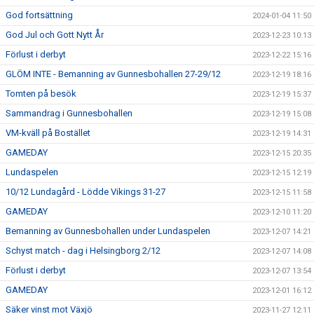
God fortsättning
2024-01-04 11:50
God Jul och Gott Nytt År
2023-12-23 10:13
Förlust i derbyt
2023-12-22 15:16
GLÖM INTE - Bemanning av Gunnesbohallen 27-29/12
2023-12-19 18:16
Tomten på besök
2023-12-19 15:37
Sammandrag i Gunnesbohallen
2023-12-19 15:08
VM-kväll på Bostället
2023-12-19 14:31
GAMEDAY
2023-12-15 20:35
Lundaspelen
2023-12-15 12:19
10/12 Lundagård - Lödde Vikings 31-27
2023-12-15 11:58
GAMEDAY
2023-12-10 11:20
Bemanning av Gunnesbohallen under Lundaspelen
2023-12-07 14:21
Schyst match - dag i Helsingborg 2/12
2023-12-07 14:08
Förlust i derbyt
2023-12-07 13:54
GAMEDAY
2023-12-01 16:12
Säker vinst mot Växjö
2023-11-27 12:11