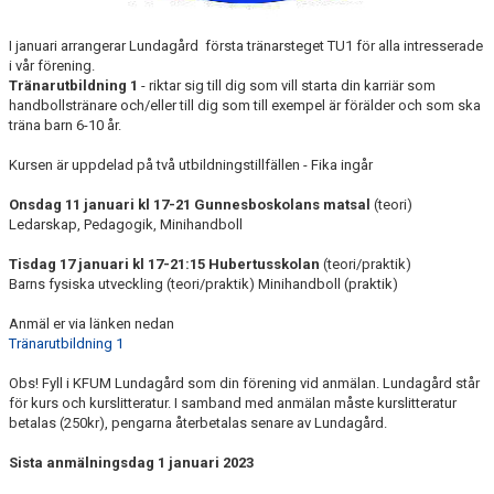
I januari arrangerar Lundagård första tränarsteget TU1 för alla intresserade
i vår förening.
Tränarutbildning 1
- riktar sig till dig som vill starta din karriär som
handbollstränare och/eller till dig som till exempel är förälder och som ska
träna barn 6-10 år.
Kursen är uppdelad på två utbildningstillfällen - Fika ingår
Onsdag 11 januari kl 17-21 Gunnesboskolans matsal
(teori)
Ledarskap, Pedagogik, Minihandboll
Tisdag 17 januari kl 17-21:15 Hubertusskolan
(teori/praktik)
Barns fysiska utveckling (teori/praktik) Minihandboll (praktik)
Anmäl er via länken nedan
Tränarutbildning 1
Obs! Fyll i KFUM Lundagård som din förening vid anmälan. Lundagård står
för kurs och kurslitteratur. I samband med anmälan måste kurslitteratur
betalas (250kr), pengarna återbetalas senare av Lundagård.
Sista anmälningsdag 1 januari 2023