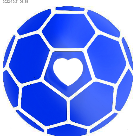
2022-12-21 08:38
BILDGALLERI
DOKUMENT
VÅRA LAG/TRÄNARE
KLUBBSHOP
MATCHER
GUNNESBOHALLEN
FRITIDSKORTET