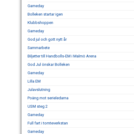
Gameday
Bolleken startar igen
Klubbshoppen
Gameday
God jul och gott nytt år
Sammarbete
Biljetter till Handbolls-EM i Malmö Arena
God Jul önskar Bolleken
Gameday
Lilla EM
Julavslutning
Poäng mot serieledarna
USM steg 2
Gameday
Full fart i tomteverkstan
Gameday