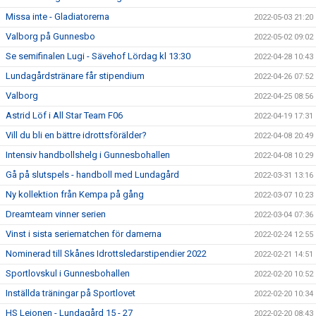
Missa inte - Gladiatorerna
2022-05-03 21:20
Valborg på Gunnesbo
2022-05-02 09:02
Se semifinalen Lugi - Sävehof Lördag kl 13:30
2022-04-28 10:43
Lundagårdstränare får stipendium
2022-04-26 07:52
Valborg
2022-04-25 08:56
Astrid Löf i All Star Team F06
2022-04-19 17:31
Vill du bli en bättre idrottsförälder?
2022-04-08 20:49
Intensiv handbollshelg i Gunnesbohallen
2022-04-08 10:29
Gå på slutspels - handboll med Lundagård
2022-03-31 13:16
Ny kollektion från Kempa på gång
2022-03-07 10:23
Dreamteam vinner serien
2022-03-04 07:36
Vinst i sista seriematchen för damerna
2022-02-24 12:55
Nominerad till Skånes Idrottsledarstipendier 2022
2022-02-21 14:51
Sportlovskul i Gunnesbohallen
2022-02-20 10:52
Inställda träningar på Sportlovet
2022-02-20 10:34
HS Lejonen - Lundagård 15 - 27
2022-02-20 08:43