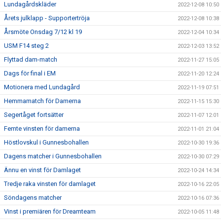
Lundagårdskläder
2022-12-08 10:50
Årets julklapp - Supportertröja
2022-12-08 10:38
Årsmöte Onsdag 7/12 kl 19
2022-12-04 10:34
USM F14 steg 2
2022-12-03 13:52
Flyttad dam-match
2022-11-27 15:05
Dags för final i EM
2022-11-20 12:24
Motionera med Lundagård
2022-11-19 07:51
Hemmamatch för Damerna
2022-11-15 15:30
Segertåget fortsätter
2022-11-07 12:01
Femte vinsten för damerna
2022-11-01 21:04
Höstlovskul i Gunnesbohallen
2022-10-30 19:36
Dagens matcher i Gunnesbohallen
2022-10-30 07:29
Ännu en vinst för Damlaget
2022-10-24 14:34
Tredje raka vinsten för damlaget
2022-10-16 22:05
Söndagens matcher
2022-10-16 07:36
Vinst i premiären för Dreamteam
2022-10-05 11:48