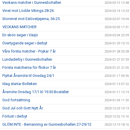
Veckans matcher i Gunnesbohallen
2024-02-15 12:48
Vinst mot Lödde Vikings 28-26
2024-02-14 13:23
Storvinst mot Eslövstjejerna, 36-25
2024-02-07 10:04
VECKANS MATCHER
2024-02-05 17:31
En skön seger i Växjö
2024-02-04 22:09
Övertygande seger i derbyt
2024-01-29 10:10
Våra första matcher - Pojkar 7 år
2024-01-28 20:28
Lundaderby i Gunnesbohallen
2024-01-27 07:39
Första matcherna för flickor 7 år
2024-01-21 21:05
Flyttat Årsmöte til Onsdag 24/1
2024-01-17 09:35
Idag startar Bolleken
2024-01-13 07:22
Årsmöte Onsdag 17/1 kl 19:30 Bostället
2024-01-11 15:19
God fortsättning
2024-01-04 11:50
God Jul och Gott Nytt År
2023-12-23 10:13
Förlust i derbyt
2023-12-22 15:16
GLÖM INTE - Bemanning av Gunnesbohallen 27-29/12
2023-12-19 18:16