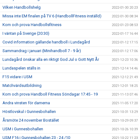
Vilken Handbollshelg
2022-01-30 20:23
Missa inte EM finalen på TV 6 (HandbollFitness inställd)
2022-01-30 08:34
Kom och prova Handbollsfitness
2022-01-23 08:53
I väntan på Sverige (20:30)
2022-01-17 16:44
Covid information gällande handboll i Lundagård
2022-01-12 17:15
Sammandrag i januari (Minihandboll 7 - 9 år)
2022-01-12 17:06
Lundagård önskar alla en riktigt God Jul o Gott Nytt År
2021-12-23 10:36
Lundaspelen ställs in
2021-12-14 14:46
F15 vidare i USM
2021-12-12 21:49
Matchvärdsutbildning
2021-12-01 18:25
Kom och prova Handboll Fitness Söndagar 17:45 - 19
2021-11-13 07:46
Andra vinsten för damerna
2021-11-05 17:20
Höstlovskul i Gunnesbohallen
2021-10-31 13:29
Årsmöte 24 november Bostället
2021-10-29 09:37
USM i Gunnesbohallen
2021-10-26 10:39
USM F16 i Gunnesbohallen 23 - 24 /10
2021-10-22 11:23