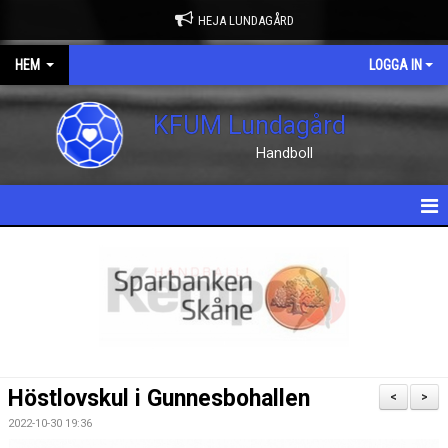
HEJA LUNDAGÅRD
HEM
LOGGA IN
KFUM Lundagård
Handboll
HEM
NYHETER
OM KLUBBEN
KONTAKT
Höstlovskul i Gunnesbohallen
<
>
KALENDER
2022-10-30 19:36