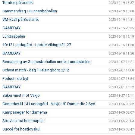
Tomten på besök
2023-12-19 15:37
Sammandrag i Gunnesbohallen
2023-12-19 15:08
VM-kväll på Bostället
2023-12-19 14:31
GAMEDAY
2023-12-15 20:35
Lundaspelen
2023-12-15 12:19
10/12 Lundagård - Lödde Vikings 31-27
2023-12-15 11:58
GAMEDAY
2023-12-10 11:20
Bemanning av Gunnesbohallen under Lundaspelen
2023-12-07 14:21
Schyst match - dag i Helsingborg 2/12
2023-12-07 14:08
Förlust i derbyt
2023-12-07 13:54
GAMEDAY
2023-12-01 16:12
Säker vinst mot Växjö
2023-11-27 12:11
Gameday kl 14 Lundagård - Växjö HF Damer div 2 Syd
2023-11-26 09:32
Kämpaseger för damerna
2023-11-09 08:07
Storvinst på hemmaplan
2023-11-05 20:03
Succé för höstlovskul
2023-11-05 08:47