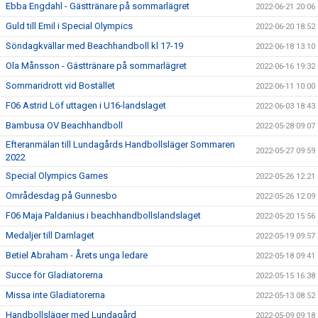
Ebba Engdahl - Gästtränare på sommarlägret
2022-06-21 20:06
Guld till Emil i Special Olympics
2022-06-20 18:52
Söndagkvällar med Beachhandboll kl 17-19
2022-06-18 13:10
Ola Månsson - Gästtränare på sommarlägret
2022-06-16 19:32
Sommaridrott vid Bostället
2022-06-11 10:00
F06 Astrid Löf uttagen i U16-landslaget
2022-06-03 18:43
Bambusa OV Beachhandboll
2022-05-28 09:07
Efteranmälan till Lundagårds Handbollsläger Sommaren
2022-05-27 09:59
2022
Special Olympics Games
2022-05-26 12:21
Områdesdag på Gunnesbo
2022-05-26 12:09
F06 Maja Paldanius i beachhandbollslandslaget
2022-05-20 15:56
Medaljer till Damlaget
2022-05-19 09:57
Betiel Abraham - Årets unga ledare
2022-05-18 09:41
Succe för Gladiatorerna
2022-05-15 16:38
Missa inte Gladiatorerna
2022-05-13 08:52
Handbollsläger med Lundagård
2022-05-09 09:18