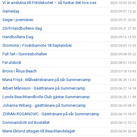
Vi är anslutna till Fritidskortet – så funkar det hos oss
2025-10-03 20:45
Gameday
2025-09-27 13:26
Seger i premiären
2025-09-21 23:05
20/9 Handbollens dag
2025-09-21 21:43
Handbollens Dag
2025-09-16 14:59
Stormöte / Föräldramöte 18 September
2025-09-09 19:29
Full fart i Gunnesbohallen
2025-09-08 09:22
Fel utskick
2025-08-07 10:03
Brons i Åhus Beach
2025-07-18 10:43
Maria Fröjd - Målvaktstränare på vår Summercamp
2025-06-29 13:42
Albert Månsson - Gästtränare på Summercamp
2025-06-27 14:18
Lunds Beachhandbolls Club gästar Summercamp
2025-06-25 11:48
Johanna Wiberg - gästtränare på Summercamp
2025-06-24 08:41
ZORAN ROGANOVIC - Gästtränare på vår Summercamp
2025-06-19 18:47
Sommaridrott vid Bostället
2025-06-15 10:12
Marie Eklund uttagen till Beachlandslaget
2025-06-04 20:44