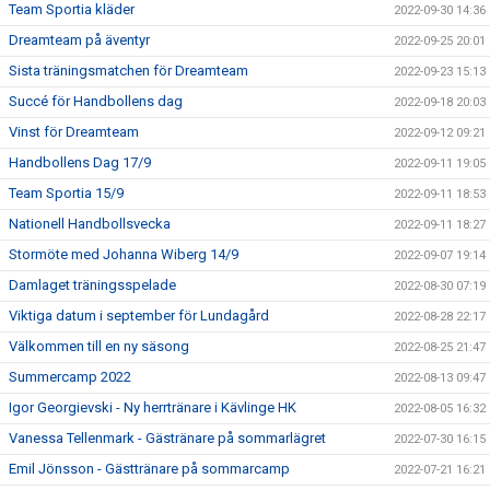
Team Sportia kläder
2022-09-30 14:36
Dreamteam på äventyr
2022-09-25 20:01
Sista träningsmatchen för Dreamteam
2022-09-23 15:13
Succé för Handbollens dag
2022-09-18 20:03
Vinst för Dreamteam
2022-09-12 09:21
Handbollens Dag 17/9
2022-09-11 19:05
Team Sportia 15/9
2022-09-11 18:53
Nationell Handbollsvecka
2022-09-11 18:27
Stormöte med Johanna Wiberg 14/9
2022-09-07 19:14
Damlaget träningsspelade
2022-08-30 07:19
Viktiga datum i september för Lundagård
2022-08-28 22:17
Välkommen till en ny säsong
2022-08-25 21:47
Summercamp 2022
2022-08-13 09:47
Igor Georgievski - Ny herrtränare i Kävlinge HK
2022-08-05 16:32
Vanessa Tellenmark - Gästränare på sommarlägret
2022-07-30 16:15
Emil Jönsson - Gästtränare på sommarcamp
2022-07-21 16:21