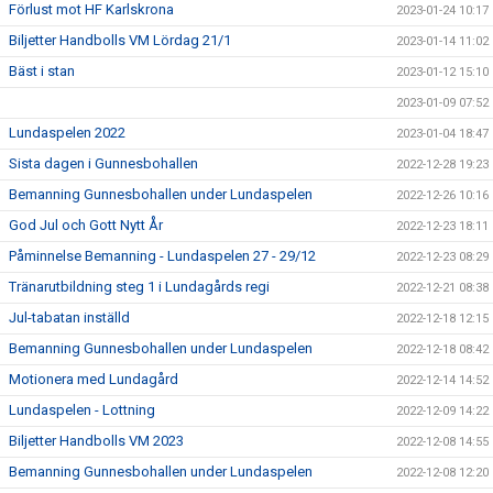
Förlust mot HF Karlskrona
2023-01-24 10:17
Biljetter Handbolls VM Lördag 21/1
2023-01-14 11:02
Bäst i stan
2023-01-12 15:10
2023-01-09 07:52
Lundaspelen 2022
2023-01-04 18:47
Sista dagen i Gunnesbohallen
2022-12-28 19:23
Bemanning Gunnesbohallen under Lundaspelen
2022-12-26 10:16
God Jul och Gott Nytt År
2022-12-23 18:11
Påminnelse Bemanning - Lundaspelen 27 - 29/12
2022-12-23 08:29
Tränarutbildning steg 1 i Lundagårds regi
2022-12-21 08:38
Jul-tabatan inställd
2022-12-18 12:15
Bemanning Gunnesbohallen under Lundaspelen
2022-12-18 08:42
Motionera med Lundagård
2022-12-14 14:52
Lundaspelen - Lottning
2022-12-09 14:22
Biljetter Handbolls VM 2023
2022-12-08 14:55
Bemanning Gunnesbohallen under Lundaspelen
2022-12-08 12:20