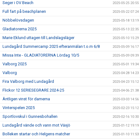
Seger i OV Beach
2025-05-25 20:55
Full fart på beachplanen
2025-05-22 07:24
Nöbbelövsdagen
2025-05-18 13:19
Gladiatorerna 2025
2025-05-13 22:35
Marie Eklund uttagen till Landslagsläger
2025-05-10 15:29
Lundagård Summercamp 2025 efteranmälan t.o.m 6/8
2025-05-09 16:17
Missa Inte - GLADIATORERNA Lördag 10/5
2025-05-09 09:39
Valborg 2025
2025-05-01 19:34
Valborg
2025-04-28 14:23
Fira Valborg med Lundagård
2025-04-23 15:12
Flickor 12 SERIESEGRARE 2024-25
2025-04-06 21:38
Äntligen vinst för damerna
2025-03-03 14:56
Vinterspelen 2025
2025-02-23 15:12
Sportlovskul i Gunnesbohallen
2025-02-16 10:30
Lundagård vände och vann mot Växjö
2025-01-12 19:19
Bolleken startar och Helgens matcher
2025-01-10 11:53