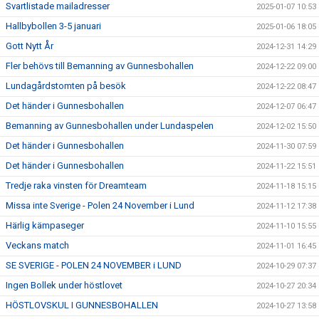
Svartlistade mailadresser
2025-01-07 10:53
Hallbybollen 3-5 januari
2025-01-06 18:05
Gott Nytt År
2024-12-31 14:29
Fler behövs till Bemanning av Gunnesbohallen
2024-12-22 09:00
Lundagårdstomten på besök
2024-12-22 08:47
Det händer i Gunnesbohallen
2024-12-07 06:47
Bemanning av Gunnesbohallen under Lundaspelen
2024-12-02 15:50
Det händer i Gunnesbohallen
2024-11-30 07:59
Det händer i Gunnesbohallen
2024-11-22 15:51
Tredje raka vinsten för Dreamteam
2024-11-18 15:15
Missa inte Sverige - Polen 24 November i Lund
2024-11-12 17:38
Härlig kämpaseger
2024-11-10 15:55
Veckans match
2024-11-01 16:45
SE SVERIGE - POLEN 24 NOVEMBER i LUND
2024-10-29 07:37
Ingen Bollek under höstlovet
2024-10-27 20:34
HÖSTLOVSKUL I GUNNESBOHALLEN
2024-10-27 13:58