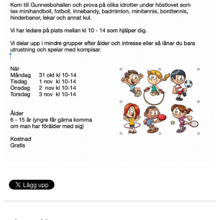
BILDGALLERI
DOKUMENT
VÅRA LAG/TRÄNARE
KLUBBSHOP
MATCHER
GUNNESBOHALLEN
FRITIDSKORTET