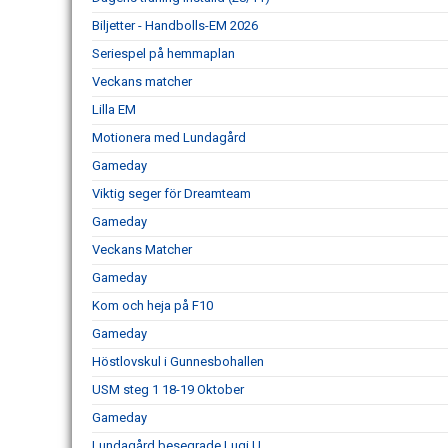
Biljetter - Handbolls-EM 2026
Seriespel på hemmaplan
Veckans matcher
Lilla EM
Motionera med Lundagård
Gameday
Viktig seger för Dreamteam
Gameday
Veckans Matcher
Gameday
Kom och heja på F10
Gameday
Höstlovskul i Gunnesbohallen
USM steg 1 18-19 Oktober
Gameday
Lundagård besegrade Lugi U