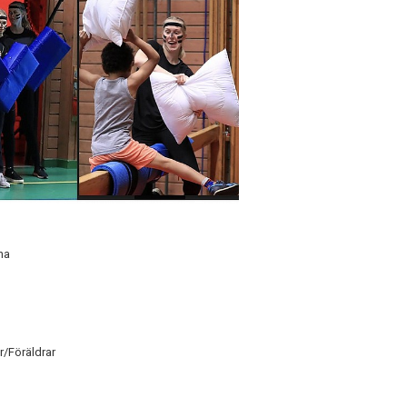
na
r/Föräldrar