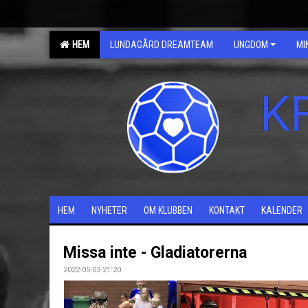
HEM
LUNDAGÅRD DREAMTEAM
UNGDOM
MI
K
HEM
NYHETER
OM KLUBBEN
KONTAKT
KALENDER
Missa inte - Gladiatorerna
2022-05-03 21:20