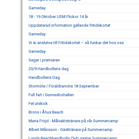
Gameday
18 - 19 Oktober USM Flickor 14 år
Uppdaterad information gällande fritidskortet
Gameday
Vi är anslutna till Fritidskortet – så funkar det hos oss
Gameday
Seger i premiären
20/9 Handbollens dag
Handbollens Dag
Stormöte / Föräldramöte 18 September
Full fart i Gunnesbohallen
Fel utskick
Brons i Åhus Beach
Maria Fröjd - Målvaktstränare på vår Summercamp
Albert Månsson - Gästtränare på Summercamp
Lunds Beachhandbolls Club gästar Summercamp