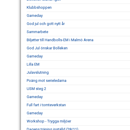
Klubbshoppen
Gameday
God jul och gott nytt år
Sammarbete
Biljetter till Handbolls-EM i Malmö Arena
God Jul önskar Bolleken
Gameday
Lilla EM
Julavslutning
Poäng mot serieledarna
USM steg 2
Gameday
Full fart i tomteverkstan
Gameday
Workshop - Trygga miljöer
Dagens träning inställd (28/11)