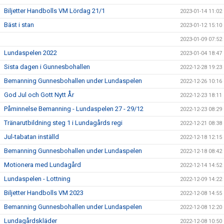
Biljetter Handbolls VM Lördag 21/1
2023-01-14 11:02
Bäst i stan
2023-01-12 15:10
2023-01-09 07:52
Lundaspelen 2022
2023-01-04 18:47
Sista dagen i Gunnesbohallen
2022-12-28 19:23
Bemanning Gunnesbohallen under Lundaspelen
2022-12-26 10:16
God Jul och Gott Nytt År
2022-12-23 18:11
Påminnelse Bemanning - Lundaspelen 27 - 29/12
2022-12-23 08:29
Tränarutbildning steg 1 i Lundagårds regi
2022-12-21 08:38
Jul-tabatan inställd
2022-12-18 12:15
Bemanning Gunnesbohallen under Lundaspelen
2022-12-18 08:42
Motionera med Lundagård
2022-12-14 14:52
Lundaspelen - Lottning
2022-12-09 14:22
Biljetter Handbolls VM 2023
2022-12-08 14:55
Bemanning Gunnesbohallen under Lundaspelen
2022-12-08 12:20
Lundagårdskläder
2022-12-08 10:50