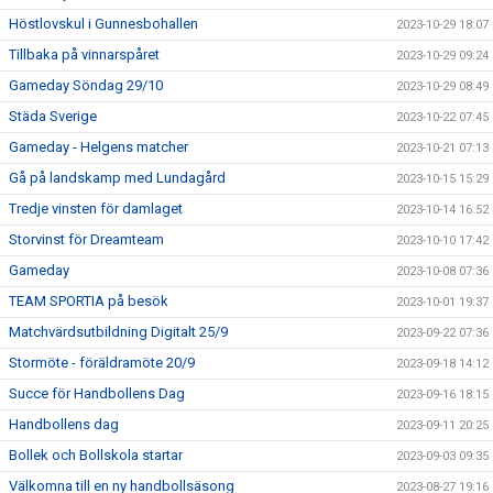
Höstlovskul i Gunnesbohallen
2023-10-29 18:07
Tillbaka på vinnarspåret
2023-10-29 09:24
Gameday Söndag 29/10
2023-10-29 08:49
Städa Sverige
2023-10-22 07:45
Gameday - Helgens matcher
2023-10-21 07:13
Gå på landskamp med Lundagård
2023-10-15 15:29
Tredje vinsten för damlaget
2023-10-14 16:52
Storvinst för Dreamteam
2023-10-10 17:42
Gameday
2023-10-08 07:36
TEAM SPORTIA på besök
2023-10-01 19:37
Matchvärdsutbildning Digitalt 25/9
2023-09-22 07:36
Stormöte - föräldramöte 20/9
2023-09-18 14:12
Succe för Handbollens Dag
2023-09-16 18:15
Handbollens dag
2023-09-11 20:25
Bollek och Bollskola startar
2023-09-03 09:35
Välkomna till en ny handbollsäsong
2023-08-27 19:16