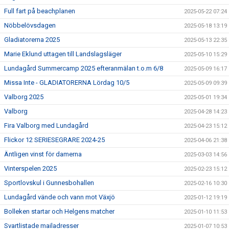
Full fart på beachplanen
2025-05-22 07:24
Nöbbelövsdagen
2025-05-18 13:19
Gladiatorerna 2025
2025-05-13 22:35
Marie Eklund uttagen till Landslagsläger
2025-05-10 15:29
Lundagård Summercamp 2025 efteranmälan t.o.m 6/8
2025-05-09 16:17
Missa Inte - GLADIATORERNA Lördag 10/5
2025-05-09 09:39
Valborg 2025
2025-05-01 19:34
Valborg
2025-04-28 14:23
Fira Valborg med Lundagård
2025-04-23 15:12
Flickor 12 SERIESEGRARE 2024-25
2025-04-06 21:38
Äntligen vinst för damerna
2025-03-03 14:56
Vinterspelen 2025
2025-02-23 15:12
Sportlovskul i Gunnesbohallen
2025-02-16 10:30
Lundagård vände och vann mot Växjö
2025-01-12 19:19
Bolleken startar och Helgens matcher
2025-01-10 11:53
Svartlistade mailadresser
2025-01-07 10:53