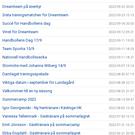
Dreamteam på äventyr
2022-09-25 20:01
Sista träningsmatchen för Dreamteam
2022-09-23 15:13
Succé för Handbollens dag
2022-09-18 20:03
Vinst för Dreamteam
2022-09-12 09:21
Handbollens Dag 17/9
2022-09-11 19:05
Team Sportia 15/9
2022-09-11 18:53
Nationell Handbollsvecka
2022-09-11 18:27
Stormöte med Johanna Wiberg 14/9
2022-09-07 19:14
Damlaget träningsspelade
2022-08-30 07:19
Viktiga datum i september för Lundagård
2022-08-28 22:17
Välkommen till en ny säsong
2022-08-25 21:47
Summercamp 2022
2022-08-13 09:47
Igor Georgievski - Ny herrtränare i Kävlinge HK
2022-08-05 16:32
Vanessa Tellenmark - Gästränare på sommarlägret
2022-07-30 16:15
Emil Jönsson - Gästtränare på sommarcamp
2022-07-21 16:21
Ebba Engdahl - Gästtränare på sommarlägret
2022-06-21 20:06