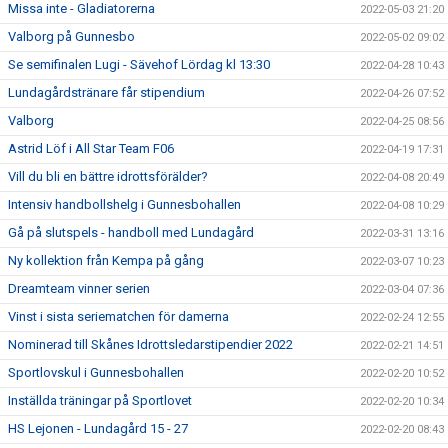
Missa inte - Gladiatorerna
2022-05-03 21:20
Valborg på Gunnesbo
2022-05-02 09:02
Se semifinalen Lugi - Sävehof Lördag kl 13:30
2022-04-28 10:43
Lundagårdstränare får stipendium
2022-04-26 07:52
Valborg
2022-04-25 08:56
Astrid Löf i All Star Team F06
2022-04-19 17:31
Vill du bli en bättre idrottsförälder?
2022-04-08 20:49
Intensiv handbollshelg i Gunnesbohallen
2022-04-08 10:29
Gå på slutspels - handboll med Lundagård
2022-03-31 13:16
Ny kollektion från Kempa på gång
2022-03-07 10:23
Dreamteam vinner serien
2022-03-04 07:36
Vinst i sista seriematchen för damerna
2022-02-24 12:55
Nominerad till Skånes Idrottsledarstipendier 2022
2022-02-21 14:51
Sportlovskul i Gunnesbohallen
2022-02-20 10:52
Inställda träningar på Sportlovet
2022-02-20 10:34
HS Lejonen - Lundagård 15 - 27
2022-02-20 08:43