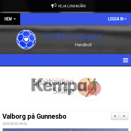
HEJA LUNDAGÅRD
HEM
LOGGA IN
KFUM Lundagård
Handboll
HEM
NYHETER
OM KLUBBEN
KONTAKT
Valborg på Gunnesbo
<
>
KALENDER
2022-05-02 09:02