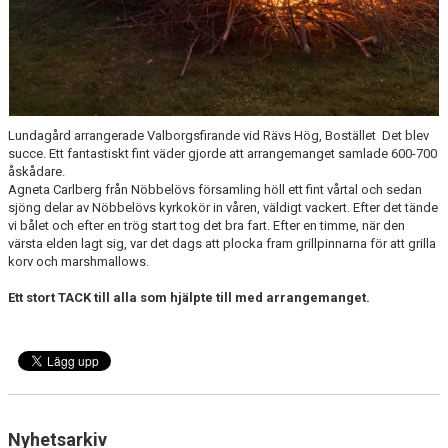
Lundagård arrangerade Valborgsfirande vid Rävs Hög, Bostället Det blev
succe. Ett fantastiskt fint väder gjorde att arrangemanget samlade 600-700
åskådare.
Agneta Carlberg från Nöbbelövs församling höll ett fint vårtal och sedan
sjöng delar av Nöbbelövs kyrkokör in våren, väldigt vackert. Efter det tände
vi bålet och efter en trög start tog det bra fart. Efter en timme, när den
värsta elden lagt sig, var det dags att plocka fram grillpinnarna för att grilla
korv och marshmallows.
Ett stort TACK till alla som hjälpte till med arrangemanget.
Nyhetsarkiv