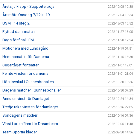
Årets julklapp - Supportertröja
2022-12-08 10:38
Årsmöte Onsdag 7/12 kl 19
2022-12-04 10:34
USM F14 steg 2
2022-12-03 13:52
Flyttad dam-match
2022-11-27 15:05
Dags för final i EM
2022-11-20 12:24
Motionera med Lundagård
2022-11-19 07:51
Hemmamatch för Damerna
2022-11-15 15:30
Segertåget fortsätter
2022-11-07 12:01
Femte vinsten för damerna
2022-11-01 21:04
Höstlovskul i Gunnesbohallen
2022-10-30 19:36
Dagens matcher i Gunnesbohallen
2022-10-30 07:29
Ännu en vinst för Damlaget
2022-10-24 14:34
Tredje raka vinsten för damlaget
2022-10-16 22:05
Söndagens matcher
2022-10-16 07:36
Vinst i premiären för Dreamteam
2022-10-05 11:48
Team Sportia kläder
2022-09-30 14:36