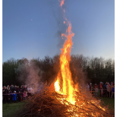
BILDGALLERI
DOKUMENT
VÅRA LAG/TRÄNARE
KLUBBSHOP
MATCHER
GUNNESBOHALLEN
FRITIDSKORTET