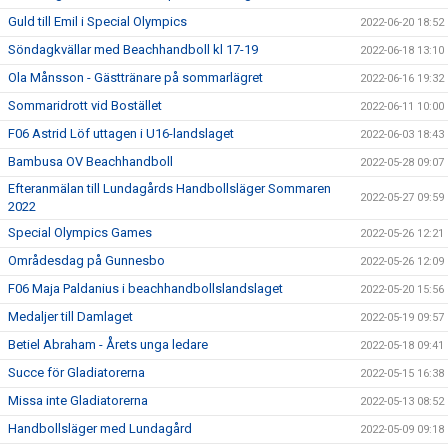
Guld till Emil i Special Olympics
2022-06-20 18:52
Söndagkvällar med Beachhandboll kl 17-19
2022-06-18 13:10
Ola Månsson - Gästtränare på sommarlägret
2022-06-16 19:32
Sommaridrott vid Bostället
2022-06-11 10:00
F06 Astrid Löf uttagen i U16-landslaget
2022-06-03 18:43
Bambusa OV Beachhandboll
2022-05-28 09:07
Efteranmälan till Lundagårds Handbollsläger Sommaren
2022-05-27 09:59
2022
Special Olympics Games
2022-05-26 12:21
Områdesdag på Gunnesbo
2022-05-26 12:09
F06 Maja Paldanius i beachhandbollslandslaget
2022-05-20 15:56
Medaljer till Damlaget
2022-05-19 09:57
Betiel Abraham - Årets unga ledare
2022-05-18 09:41
Succe för Gladiatorerna
2022-05-15 16:38
Missa inte Gladiatorerna
2022-05-13 08:52
Handbollsläger med Lundagård
2022-05-09 09:18