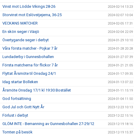
Vinst mot Lödde Vikings 28-26
2024-02-14 13:23
Storvinst mot Eslövstjejerna, 36-25
2024-02-07 10:04
VECKANS MATCHER
2024-02-05 17:31
En skön seger i Växjö
2024-02-04 22:09
Övertygande seger i derbyt
2024-01-29 10:10
Våra första matcher - Pojkar 7 år
2024-01-28 20:28
Lundaderby i Gunnesbohallen
2024-01-27 07:39
Första matcherna för flickor 7 år
2024-01-21 21:05
Flyttat Årsmöte til Onsdag 24/1
2024-01-17 09:35
Idag startar Bolleken
2024-01-13 07:22
Årsmöte Onsdag 17/1 kl 19:30 Bostället
2024-01-11 15:19
God fortsättning
2024-01-04 11:50
God Jul och Gott Nytt År
2023-12-23 10:13
Förlust i derbyt
2023-12-22 15:16
GLÖM INTE - Bemanning av Gunnesbohallen 27-29/12
2023-12-19 18:16
Tomten på besök
2023-12-19 15:37