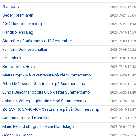
Gameday
2025-09-27 13:26
Seger i premiären
2025-09-21 23:05
20/9 Handbollens dag
2025-09-21 21:43
Handbollens Dag
2025-09-16 14:59
Stormöte / Föräldramöte 18 September
2025-09-09 19:29
Full fart i Gunnesbohallen
2025-09-08 09:22
Fel utskick
2025-08-07 10:03
Brons i Åhus Beach
2025-07-18 10:43
Maria Fröjd - Målvaktstränare på vår Summercamp
2025-06-29 13:42
Albert Månsson - Gästtränare på Summercamp
2025-06-27 14:18
Lunds Beachhandbolls Club gästar Summercamp
2025-06-25 11:48
Johanna Wiberg - gästtränare på Summercamp
2025-06-24 08:41
ZORAN ROGANOVIC - Gästtränare på vår Summercamp
2025-06-19 18:47
Sommaridrott vid Bostället
2025-06-15 10:12
Marie Eklund uttagen till Beachlandslaget
2025-06-04 20:44
Seger i OV Beach
2025-05-25 20:55