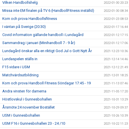
Vilken Handbollshelg
2022-01-30 20:23
Missa inte EM finalen på TV 6 (HandbollFitness inställd)
2022-01-30 08:34
Kom och prova Handbollsfitness
2022-01-23 08:53
I väntan på Sverige (20:30)
2022-01-17 16:44
Covid information gällande handboll i Lundagård
2022-01-12 17:15
Sammandrag i januari (Minihandboll 7 - 9 år)
2022-01-12 17:06
Lundagård önskar alla en riktigt God Jul o Gott Nytt År
2021-12-23 10:36
Lundaspelen ställs in
2021-12-14 14:46
F15 vidare i USM
2021-12-12 21:49
Matchvärdsutbildning
2021-12-01 18:25
Kom och prova Handboll Fitness Söndagar 17:45 - 19
2021-11-13 07:46
Andra vinsten för damerna
2021-11-05 17:20
Höstlovskul i Gunnesbohallen
2021-10-31 13:29
Årsmöte 24 november Bostället
2021-10-29 09:37
USM i Gunnesbohallen
2021-10-26 10:39
USM F16 i Gunnesbohallen 23 - 24 /10
2021-10-22 11:23