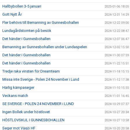
Hallbybollen 3-5 januari
2025-01-06 18:05
Gott Nytt År
2024-12-31 14:29
Fler behövs till Bemanning av Gunnesbohallen
2024-12-22 09:00
Lundagårdstomten på besök
2024-12-22 08:47
Det händer i Gunnesbohallen
2024-12-07 06:47
Bemanning av Gunnesbohallen under Lundaspelen
2024-12-02 15:50
Det händer i Gunnesbohallen
2024-11-30 07:59
Det händer i Gunnesbohallen
2024-11-22 15:51
Tredje raka vinsten för Dreamteam
2024-11-18 15:15
Missa inte Sverige - Polen 24 November i Lund
2024-11-12 17:38
Härlig kämpaseger
2024-11-10 15:55
Veckans match
2024-11-01 16:45
SE SVERIGE - POLEN 24 NOVEMBER i LUND
2024-10-29 07:37
Ingen Bollek under höstlovet
2024-10-27 20:34
HÖSTLOVSKUL I GUNNESBOHALLEN
2024-10-27 13:58
Seger mot Växjö HF
2024-10-20 20:58