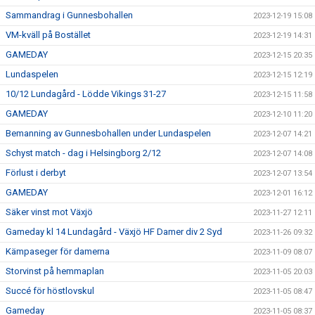
Sammandrag i Gunnesbohallen
2023-12-19 15:08
VM-kväll på Bostället
2023-12-19 14:31
GAMEDAY
2023-12-15 20:35
Lundaspelen
2023-12-15 12:19
10/12 Lundagård - Lödde Vikings 31-27
2023-12-15 11:58
GAMEDAY
2023-12-10 11:20
Bemanning av Gunnesbohallen under Lundaspelen
2023-12-07 14:21
Schyst match - dag i Helsingborg 2/12
2023-12-07 14:08
Förlust i derbyt
2023-12-07 13:54
GAMEDAY
2023-12-01 16:12
Säker vinst mot Växjö
2023-11-27 12:11
Gameday kl 14 Lundagård - Växjö HF Damer div 2 Syd
2023-11-26 09:32
Kämpaseger för damerna
2023-11-09 08:07
Storvinst på hemmaplan
2023-11-05 20:03
Succé för höstlovskul
2023-11-05 08:47
Gameday
2023-11-05 08:37