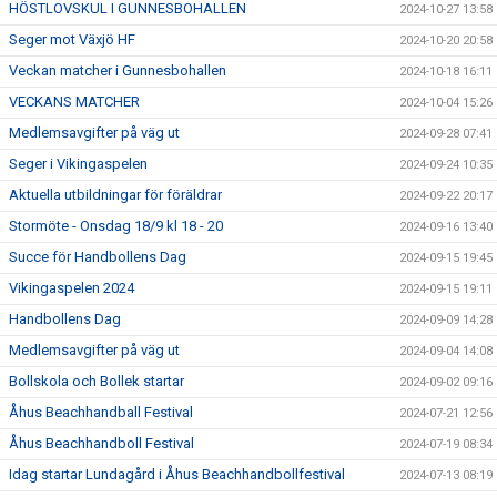
HÖSTLOVSKUL I GUNNESBOHALLEN
2024-10-27 13:58
Seger mot Växjö HF
2024-10-20 20:58
Veckan matcher i Gunnesbohallen
2024-10-18 16:11
VECKANS MATCHER
2024-10-04 15:26
Medlemsavgifter på väg ut
2024-09-28 07:41
Seger i Vikingaspelen
2024-09-24 10:35
Aktuella utbildningar för föräldrar
2024-09-22 20:17
Stormöte - Onsdag 18/9 kl 18 - 20
2024-09-16 13:40
Succe för Handbollens Dag
2024-09-15 19:45
Vikingaspelen 2024
2024-09-15 19:11
Handbollens Dag
2024-09-09 14:28
Medlemsavgifter på väg ut
2024-09-04 14:08
Bollskola och Bollek startar
2024-09-02 09:16
Åhus Beachhandball Festival
2024-07-21 12:56
Åhus Beachhandboll Festival
2024-07-19 08:34
Idag startar Lundagård i Åhus Beachhandbollfestival
2024-07-13 08:19