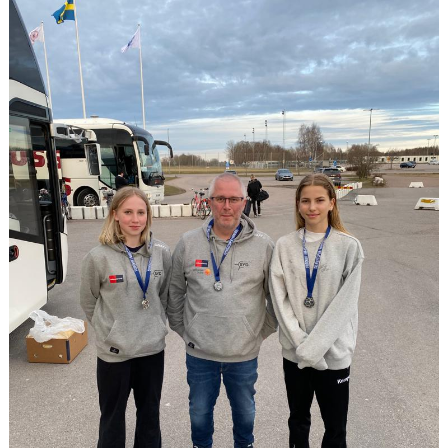
BILDGALLERI
DOKUMENT
VÅRA LAG/TRÄNARE
KLUBBSHOP
MATCHER
GUNNESBOHALLEN
FRITIDSKORTET