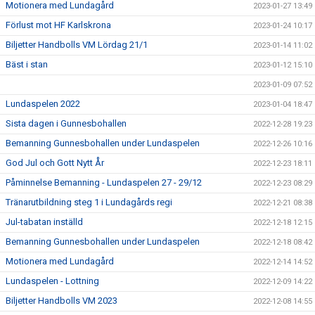
Motionera med Lundagård
2023-01-27 13:49
Förlust mot HF Karlskrona
2023-01-24 10:17
Biljetter Handbolls VM Lördag 21/1
2023-01-14 11:02
Bäst i stan
2023-01-12 15:10
2023-01-09 07:52
Lundaspelen 2022
2023-01-04 18:47
Sista dagen i Gunnesbohallen
2022-12-28 19:23
Bemanning Gunnesbohallen under Lundaspelen
2022-12-26 10:16
God Jul och Gott Nytt År
2022-12-23 18:11
Påminnelse Bemanning - Lundaspelen 27 - 29/12
2022-12-23 08:29
Tränarutbildning steg 1 i Lundagårds regi
2022-12-21 08:38
Jul-tabatan inställd
2022-12-18 12:15
Bemanning Gunnesbohallen under Lundaspelen
2022-12-18 08:42
Motionera med Lundagård
2022-12-14 14:52
Lundaspelen - Lottning
2022-12-09 14:22
Biljetter Handbolls VM 2023
2022-12-08 14:55