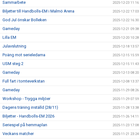
Sammarbete
2025-12-23 11:16
Biljetter till Handbolls-EM i Malmö Arena
2025-12-22 17:03
God Jul önskar Bolleken
2025-12-22 16:30
Gameday
2025-12-21 09:38
Lilla EM
2025-12-20 10:28
Julavslutning
2025-12-18 13:57
Poäng mot serieledarna
2025-12-15 15:59
USM steg 2
2025-12-15 11:43
Gameday
2025-12-13 08:20
Full fart i tomteverkstan
2025-12-08 13:37
Gameday
2025-11-29 08:26
Workshop - Trygga miljöer
2025-11-29 07:59
Dagens träning inställd (28/11)
2025-11-28 13:38
Biljetter - Handbolls-EM 2026
2025-11-26 14:11
Seriespel på hemmaplan
2025-11-23 17:08
Veckans matcher
2025-11-21 23:24