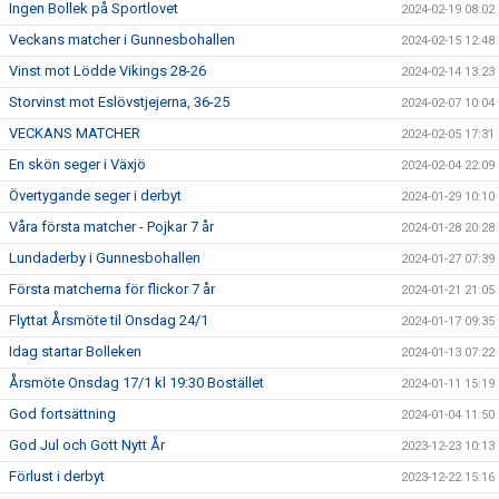
Ingen Bollek på Sportlovet
2024-02-19 08:02
Veckans matcher i Gunnesbohallen
2024-02-15 12:48
Vinst mot Lödde Vikings 28-26
2024-02-14 13:23
Storvinst mot Eslövstjejerna, 36-25
2024-02-07 10:04
VECKANS MATCHER
2024-02-05 17:31
En skön seger i Växjö
2024-02-04 22:09
Övertygande seger i derbyt
2024-01-29 10:10
Våra första matcher - Pojkar 7 år
2024-01-28 20:28
Lundaderby i Gunnesbohallen
2024-01-27 07:39
Första matcherna för flickor 7 år
2024-01-21 21:05
Flyttat Årsmöte til Onsdag 24/1
2024-01-17 09:35
Idag startar Bolleken
2024-01-13 07:22
Årsmöte Onsdag 17/1 kl 19:30 Bostället
2024-01-11 15:19
God fortsättning
2024-01-04 11:50
God Jul och Gott Nytt År
2023-12-23 10:13
Förlust i derbyt
2023-12-22 15:16