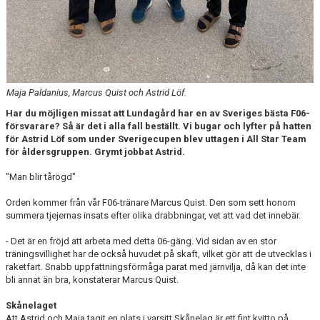
Maja Paldanius, Marcus Quist och Astrid Löf.
Har du möjligen missat att Lundagård har en av Sveriges bästa F06-
försvarare? Så är det i alla fall beställt. Vi bugar och lyfter på hatten
för Astrid Löf som under Sverigecupen blev uttagen i All Star Team
för åldersgruppen. Grymt jobbat Astrid.
"Man blir tårögd"
Orden kommer från vår F06-tränare Marcus Quist. Den som sett honom
summera tjejernas insats efter olika drabbningar, vet att vad det innebär.
- Det är en fröjd att arbeta med detta 06-gäng. Vid sidan av en stor
träningsvillighet har de också huvudet på skaft, vilket gör att de utvecklas i
raketfart. Snabb uppfattningsförmåga parat med järnvilja, då kan det inte
bli annat än bra, konstaterar Marcus Quist.
Skånelaget
Att Astrid och Maja tagit en plats i varsitt Skånelag är ett fint kvitto på