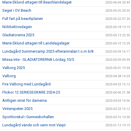
Marie Eklund uttagen till Beachlandslaget
2025-06-04 20:44
Seger i OV Beach
2025-05-25 20:55
Full fart på beachplanen
2025-05-22 07:24
Nöbbelövsdagen
2025-05-18 13:19
Gladiatorerna 2025
2025-05-13 22:35
Marie Eklund uttagen till Landslagsläger
2025-05-10 15:29
Lundagård Summercamp 2025 efteranmälan t.o.m 6/8
2025-05-09 16:17
Missa Inte - GLADIATORERNA Lördag 10/5
2025-05-09 09:39
Valborg 2025
2025-05-01 19:34
Valborg
2025-04-28 14:23
Fira Valborg med Lundagård
2025-04-23 15:12
Flickor 12 SERIESEGRARE 2024-25
2025-04-06 21:38
Äntligen vinst för damerna
2025-03-03 14:56
Vinterspelen 2025
2025-02-23 15:12
Sportlovskul i Gunnesbohallen
2025-02-16 10:30
Lundagård vände och vann mot Växjö
2025-01-12 19:19