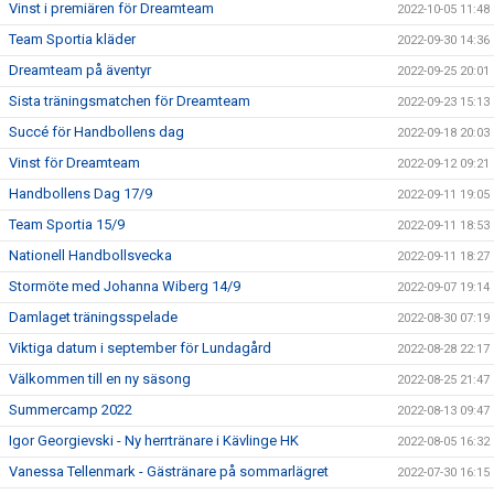
Vinst i premiären för Dreamteam
2022-10-05 11:48
Team Sportia kläder
2022-09-30 14:36
Dreamteam på äventyr
2022-09-25 20:01
Sista träningsmatchen för Dreamteam
2022-09-23 15:13
Succé för Handbollens dag
2022-09-18 20:03
Vinst för Dreamteam
2022-09-12 09:21
Handbollens Dag 17/9
2022-09-11 19:05
Team Sportia 15/9
2022-09-11 18:53
Nationell Handbollsvecka
2022-09-11 18:27
Stormöte med Johanna Wiberg 14/9
2022-09-07 19:14
Damlaget träningsspelade
2022-08-30 07:19
Viktiga datum i september för Lundagård
2022-08-28 22:17
Välkommen till en ny säsong
2022-08-25 21:47
Summercamp 2022
2022-08-13 09:47
Igor Georgievski - Ny herrtränare i Kävlinge HK
2022-08-05 16:32
Vanessa Tellenmark - Gästränare på sommarlägret
2022-07-30 16:15