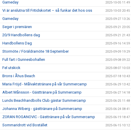
Gameday
2025-10-05 11:49
Vi är anslutna till Fritidskortet – så funkar det hos oss
2025-10-03 20:45
Gameday
2025-09-27 13:26
Seger i premiären
2025-09-21 23:05
20/9 Handbollens dag
2025-09-21 21:43
Handbollens Dag
2025-09-16 14:59
Stormöte / Föräldramöte 18 September
2025-09-09 19:29
Full fart i Gunnesbohallen
2025-09-08 09:22
Fel utskick
2025-08-07 10:03
Brons i Åhus Beach
2025-07-18 10:43
Maria Fröjd - Målvaktstränare på vår Summercamp
2025-06-29 13:42
Albert Månsson - Gästtränare på Summercamp
2025-06-27 14:18
Lunds Beachhandbolls Club gästar Summercamp
2025-06-25 11:48
Johanna Wiberg - gästtränare på Summercamp
2025-06-24 08:41
ZORAN ROGANOVIC - Gästtränare på vår Summercamp
2025-06-19 18:47
Sommaridrott vid Bostället
2025-06-15 10:12