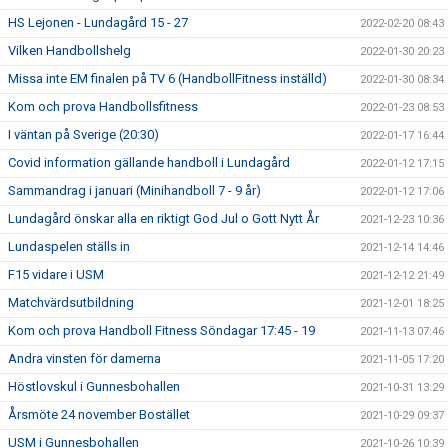
HS Lejonen - Lundagård 15 - 27
2022-02-20 08:43
Vilken Handbollshelg
2022-01-30 20:23
Missa inte EM finalen på TV 6 (HandbollFitness inställd)
2022-01-30 08:34
Kom och prova Handbollsfitness
2022-01-23 08:53
I väntan på Sverige (20:30)
2022-01-17 16:44
Covid information gällande handboll i Lundagård
2022-01-12 17:15
Sammandrag i januari (Minihandboll 7 - 9 år)
2022-01-12 17:06
Lundagård önskar alla en riktigt God Jul o Gott Nytt År
2021-12-23 10:36
Lundaspelen ställs in
2021-12-14 14:46
F15 vidare i USM
2021-12-12 21:49
Matchvärdsutbildning
2021-12-01 18:25
Kom och prova Handboll Fitness Söndagar 17:45 - 19
2021-11-13 07:46
Andra vinsten för damerna
2021-11-05 17:20
Höstlovskul i Gunnesbohallen
2021-10-31 13:29
Årsmöte 24 november Bostället
2021-10-29 09:37
USM i Gunnesbohallen
2021-10-26 10:39