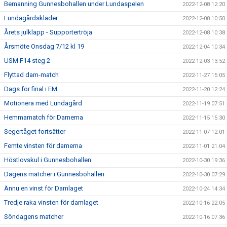
Bemanning Gunnesbohallen under Lundaspelen
2022-12-08 12:20
Lundagårdskläder
2022-12-08 10:50
Årets julklapp - Supportertröja
2022-12-08 10:38
Årsmöte Onsdag 7/12 kl 19
2022-12-04 10:34
USM F14 steg 2
2022-12-03 13:52
Flyttad dam-match
2022-11-27 15:05
Dags för final i EM
2022-11-20 12:24
Motionera med Lundagård
2022-11-19 07:51
Hemmamatch för Damerna
2022-11-15 15:30
Segertåget fortsätter
2022-11-07 12:01
Femte vinsten för damerna
2022-11-01 21:04
Höstlovskul i Gunnesbohallen
2022-10-30 19:36
Dagens matcher i Gunnesbohallen
2022-10-30 07:29
Ännu en vinst för Damlaget
2022-10-24 14:34
Tredje raka vinsten för damlaget
2022-10-16 22:05
Söndagens matcher
2022-10-16 07:36