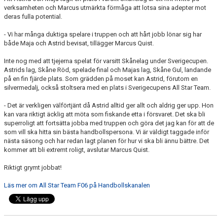
verksamheten och Marcus utmärkta förmåga att lotsa sina adepter mot
deras fulla potential.
- Vi har många duktiga spelare i truppen och att hårt jobb lönar sig har
både Maja och Astrid bevisat, tillägger Marcus Quist.
Inte nog med att tjejerna spelat för varsitt Skånelag under Sverigecupen.
Astrids lag, Skåne Röd, spelade final och Majas lag, Skåne Gul, landande
på en fin fjärde plats. Som grädden på moset kan Astrid, förutom en
silvermedalj, också stoltsera med en plats i Sverigecupens All Star Team.
- Det är verkligen välförtjänt då Astrid alltid ger allt och aldrig ger upp. Hon
kan vara riktigt äcklig att möta som fiskande etta i försvaret. Det ska bli
superroligt att fortsätta jobba med truppen och göra det jag kan för att de
som vill ska hitta sin bästa handbollspersona. Vi är väldigt taggade inför
nästa säsong och har redan lagt planen för hur vi ska bli ännu bättre. Det
kommer att bli extremt roligt, avslutar Marcus Quist.
Riktigt grymt jobbat!
Läs mer om All Star Team F06 på Handbollskanalen