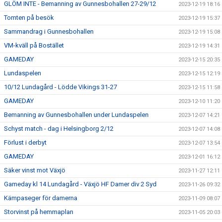
GLÖM INTE - Bemanning av Gunnesbohallen 27-29/12
2023-12-19 18:16
Tomten på besök
2023-12-19 15:37
Sammandrag i Gunnesbohallen
2023-12-19 15:08
VM-kväll på Bostället
2023-12-19 14:31
GAMEDAY
2023-12-15 20:35
Lundaspelen
2023-12-15 12:19
10/12 Lundagård - Lödde Vikings 31-27
2023-12-15 11:58
GAMEDAY
2023-12-10 11:20
Bemanning av Gunnesbohallen under Lundaspelen
2023-12-07 14:21
Schyst match - dag i Helsingborg 2/12
2023-12-07 14:08
Förlust i derbyt
2023-12-07 13:54
GAMEDAY
2023-12-01 16:12
Säker vinst mot Växjö
2023-11-27 12:11
Gameday kl 14 Lundagård - Växjö HF Damer div 2 Syd
2023-11-26 09:32
Kämpaseger för damerna
2023-11-09 08:07
Storvinst på hemmaplan
2023-11-05 20:03