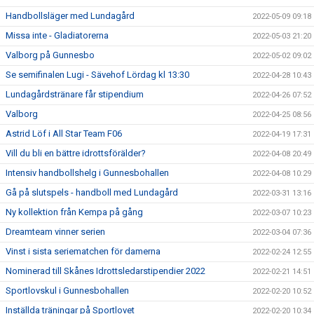
Handbollsläger med Lundagård
2022-05-09 09:18
Missa inte - Gladiatorerna
2022-05-03 21:20
Valborg på Gunnesbo
2022-05-02 09:02
Se semifinalen Lugi - Sävehof Lördag kl 13:30
2022-04-28 10:43
Lundagårdstränare får stipendium
2022-04-26 07:52
Valborg
2022-04-25 08:56
Astrid Löf i All Star Team F06
2022-04-19 17:31
Vill du bli en bättre idrottsförälder?
2022-04-08 20:49
Intensiv handbollshelg i Gunnesbohallen
2022-04-08 10:29
Gå på slutspels - handboll med Lundagård
2022-03-31 13:16
Ny kollektion från Kempa på gång
2022-03-07 10:23
Dreamteam vinner serien
2022-03-04 07:36
Vinst i sista seriematchen för damerna
2022-02-24 12:55
Nominerad till Skånes Idrottsledarstipendier 2022
2022-02-21 14:51
Sportlovskul i Gunnesbohallen
2022-02-20 10:52
Inställda träningar på Sportlovet
2022-02-20 10:34