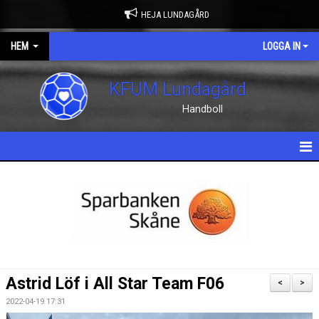
HEJA LUNDAGÅRD
HEM
LOGGA IN
KFUM Lundagård
Handboll
HEM
NYHETER
OM KLUBBEN
KONTAKT
Astrid Löf i All Star Team F06
<
>
KALENDER
2022-04-19 17:31