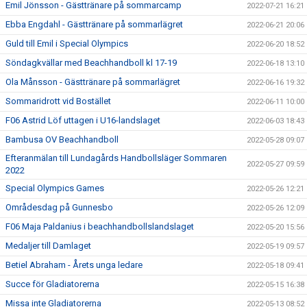
Emil Jönsson - Gästtränare på sommarcamp
2022-07-21 16:21
Ebba Engdahl - Gästtränare på sommarlägret
2022-06-21 20:06
Guld till Emil i Special Olympics
2022-06-20 18:52
Söndagkvällar med Beachhandboll kl 17-19
2022-06-18 13:10
Ola Månsson - Gästtränare på sommarlägret
2022-06-16 19:32
Sommaridrott vid Bostället
2022-06-11 10:00
F06 Astrid Löf uttagen i U16-landslaget
2022-06-03 18:43
Bambusa OV Beachhandboll
2022-05-28 09:07
Efteranmälan till Lundagårds Handbollsläger Sommaren
2022-05-27 09:59
2022
Special Olympics Games
2022-05-26 12:21
Områdesdag på Gunnesbo
2022-05-26 12:09
F06 Maja Paldanius i beachhandbollslandslaget
2022-05-20 15:56
Medaljer till Damlaget
2022-05-19 09:57
Betiel Abraham - Årets unga ledare
2022-05-18 09:41
Succe för Gladiatorerna
2022-05-15 16:38
Missa inte Gladiatorerna
2022-05-13 08:52