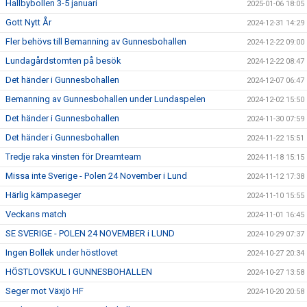
Hallbybollen 3-5 januari
2025-01-06 18:05
Gott Nytt År
2024-12-31 14:29
Fler behövs till Bemanning av Gunnesbohallen
2024-12-22 09:00
Lundagårdstomten på besök
2024-12-22 08:47
Det händer i Gunnesbohallen
2024-12-07 06:47
Bemanning av Gunnesbohallen under Lundaspelen
2024-12-02 15:50
Det händer i Gunnesbohallen
2024-11-30 07:59
Det händer i Gunnesbohallen
2024-11-22 15:51
Tredje raka vinsten för Dreamteam
2024-11-18 15:15
Missa inte Sverige - Polen 24 November i Lund
2024-11-12 17:38
Härlig kämpaseger
2024-11-10 15:55
Veckans match
2024-11-01 16:45
SE SVERIGE - POLEN 24 NOVEMBER i LUND
2024-10-29 07:37
Ingen Bollek under höstlovet
2024-10-27 20:34
HÖSTLOVSKUL I GUNNESBOHALLEN
2024-10-27 13:58
Seger mot Växjö HF
2024-10-20 20:58