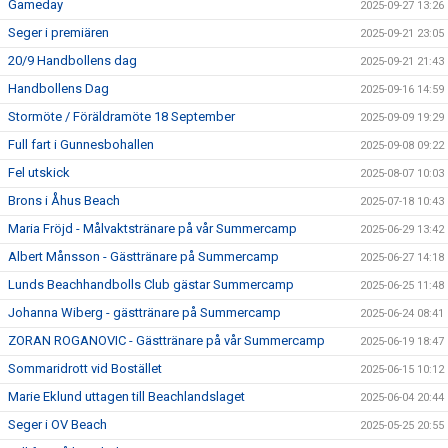
Gameday
2025-09-27 13:26
Seger i premiären
2025-09-21 23:05
20/9 Handbollens dag
2025-09-21 21:43
Handbollens Dag
2025-09-16 14:59
Stormöte / Föräldramöte 18 September
2025-09-09 19:29
Full fart i Gunnesbohallen
2025-09-08 09:22
Fel utskick
2025-08-07 10:03
Brons i Åhus Beach
2025-07-18 10:43
Maria Fröjd - Målvaktstränare på vår Summercamp
2025-06-29 13:42
Albert Månsson - Gästtränare på Summercamp
2025-06-27 14:18
Lunds Beachhandbolls Club gästar Summercamp
2025-06-25 11:48
Johanna Wiberg - gästtränare på Summercamp
2025-06-24 08:41
ZORAN ROGANOVIC - Gästtränare på vår Summercamp
2025-06-19 18:47
Sommaridrott vid Bostället
2025-06-15 10:12
Marie Eklund uttagen till Beachlandslaget
2025-06-04 20:44
Seger i OV Beach
2025-05-25 20:55