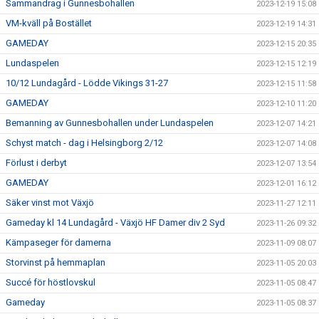
Sammandrag i Gunnesbohallen
2023-12-19 15:08
VM-kväll på Bostället
2023-12-19 14:31
GAMEDAY
2023-12-15 20:35
Lundaspelen
2023-12-15 12:19
10/12 Lundagård - Lödde Vikings 31-27
2023-12-15 11:58
GAMEDAY
2023-12-10 11:20
Bemanning av Gunnesbohallen under Lundaspelen
2023-12-07 14:21
Schyst match - dag i Helsingborg 2/12
2023-12-07 14:08
Förlust i derbyt
2023-12-07 13:54
GAMEDAY
2023-12-01 16:12
Säker vinst mot Växjö
2023-11-27 12:11
Gameday kl 14 Lundagård - Växjö HF Damer div 2 Syd
2023-11-26 09:32
Kämpaseger för damerna
2023-11-09 08:07
Storvinst på hemmaplan
2023-11-05 20:03
Succé för höstlovskul
2023-11-05 08:47
Gameday
2023-11-05 08:37