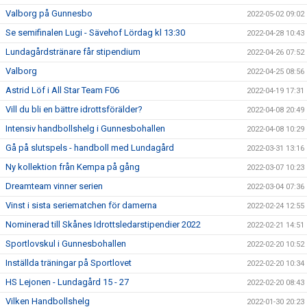
Valborg på Gunnesbo
2022-05-02 09:02
Se semifinalen Lugi - Sävehof Lördag kl 13:30
2022-04-28 10:43
Lundagårdstränare får stipendium
2022-04-26 07:52
Valborg
2022-04-25 08:56
Astrid Löf i All Star Team F06
2022-04-19 17:31
Vill du bli en bättre idrottsförälder?
2022-04-08 20:49
Intensiv handbollshelg i Gunnesbohallen
2022-04-08 10:29
Gå på slutspels - handboll med Lundagård
2022-03-31 13:16
Ny kollektion från Kempa på gång
2022-03-07 10:23
Dreamteam vinner serien
2022-03-04 07:36
Vinst i sista seriematchen för damerna
2022-02-24 12:55
Nominerad till Skånes Idrottsledarstipendier 2022
2022-02-21 14:51
Sportlovskul i Gunnesbohallen
2022-02-20 10:52
Inställda träningar på Sportlovet
2022-02-20 10:34
HS Lejonen - Lundagård 15 - 27
2022-02-20 08:43
Vilken Handbollshelg
2022-01-30 20:23