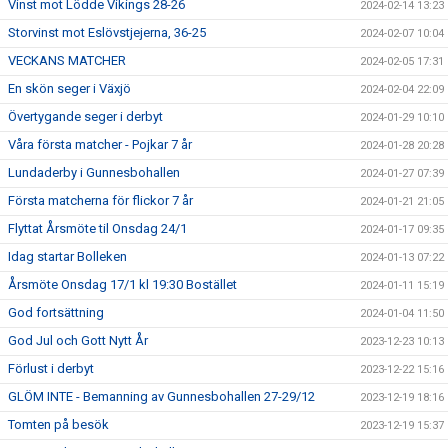
Vinst mot Lödde Vikings 28-26
2024-02-14 13:23
Storvinst mot Eslövstjejerna, 36-25
2024-02-07 10:04
VECKANS MATCHER
2024-02-05 17:31
En skön seger i Växjö
2024-02-04 22:09
Övertygande seger i derbyt
2024-01-29 10:10
Våra första matcher - Pojkar 7 år
2024-01-28 20:28
Lundaderby i Gunnesbohallen
2024-01-27 07:39
Första matcherna för flickor 7 år
2024-01-21 21:05
Flyttat Årsmöte til Onsdag 24/1
2024-01-17 09:35
Idag startar Bolleken
2024-01-13 07:22
Årsmöte Onsdag 17/1 kl 19:30 Bostället
2024-01-11 15:19
God fortsättning
2024-01-04 11:50
God Jul och Gott Nytt År
2023-12-23 10:13
Förlust i derbyt
2023-12-22 15:16
GLÖM INTE - Bemanning av Gunnesbohallen 27-29/12
2023-12-19 18:16
Tomten på besök
2023-12-19 15:37