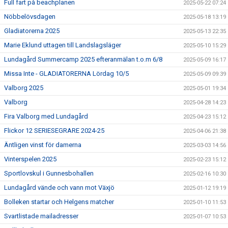
Full fart på beachplanen
2025-05-22 07:24
Nöbbelövsdagen
2025-05-18 13:19
Gladiatorerna 2025
2025-05-13 22:35
Marie Eklund uttagen till Landslagsläger
2025-05-10 15:29
Lundagård Summercamp 2025 efteranmälan t.o.m 6/8
2025-05-09 16:17
Missa Inte - GLADIATORERNA Lördag 10/5
2025-05-09 09:39
Valborg 2025
2025-05-01 19:34
Valborg
2025-04-28 14:23
Fira Valborg med Lundagård
2025-04-23 15:12
Flickor 12 SERIESEGRARE 2024-25
2025-04-06 21:38
Äntligen vinst för damerna
2025-03-03 14:56
Vinterspelen 2025
2025-02-23 15:12
Sportlovskul i Gunnesbohallen
2025-02-16 10:30
Lundagård vände och vann mot Växjö
2025-01-12 19:19
Bolleken startar och Helgens matcher
2025-01-10 11:53
Svartlistade mailadresser
2025-01-07 10:53