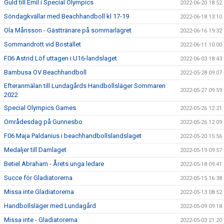
Guld till Emil i Special Olympics
2022-06-20 18:52
Söndagkvällar med Beachhandboll kl 17-19
2022-06-18 13:10
Ola Månsson - Gästtränare på sommarlägret
2022-06-16 19:32
Sommaridrott vid Bostället
2022-06-11 10:00
F06 Astrid Löf uttagen i U16-landslaget
2022-06-03 18:43
Bambusa OV Beachhandboll
2022-05-28 09:07
Efteranmälan till Lundagårds Handbollsläger Sommaren
2022-05-27 09:59
2022
Special Olympics Games
2022-05-26 12:21
Områdesdag på Gunnesbo
2022-05-26 12:09
F06 Maja Paldanius i beachhandbollslandslaget
2022-05-20 15:56
Medaljer till Damlaget
2022-05-19 09:57
Betiel Abraham - Årets unga ledare
2022-05-18 09:41
Succe för Gladiatorerna
2022-05-15 16:38
Missa inte Gladiatorerna
2022-05-13 08:52
Handbollsläger med Lundagård
2022-05-09 09:18
Missa inte - Gladiatorerna
2022-05-03 21:20