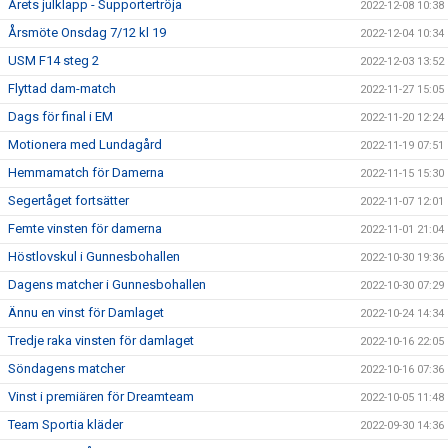
Årets julklapp - Supportertröja
2022-12-08 10:38
Årsmöte Onsdag 7/12 kl 19
2022-12-04 10:34
USM F14 steg 2
2022-12-03 13:52
Flyttad dam-match
2022-11-27 15:05
Dags för final i EM
2022-11-20 12:24
Motionera med Lundagård
2022-11-19 07:51
Hemmamatch för Damerna
2022-11-15 15:30
Segertåget fortsätter
2022-11-07 12:01
Femte vinsten för damerna
2022-11-01 21:04
Höstlovskul i Gunnesbohallen
2022-10-30 19:36
Dagens matcher i Gunnesbohallen
2022-10-30 07:29
Ännu en vinst för Damlaget
2022-10-24 14:34
Tredje raka vinsten för damlaget
2022-10-16 22:05
Söndagens matcher
2022-10-16 07:36
Vinst i premiären för Dreamteam
2022-10-05 11:48
Team Sportia kläder
2022-09-30 14:36