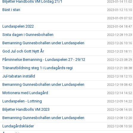
Biljetter Handbolls VM Lördag 21/1
2023-01-14 11:02
Bäst i stan
2023-01-12 15:10
2023-01-09 07:52
Lundaspelen 2022
2023-01-04 18:47
Sista dagen i Gunnesbohallen
2022-12-28 19:23
Bemanning Gunnesbohallen under Lundaspelen
2022-12-26 10:16
God Jul och Gott Nytt År
2022-12-23 18:11
Påminnelse Bemanning - Lundaspelen 27 - 29/12
2022-12-23 08:29
Tränarutbildning steg 1 i Lundagårds regi
2022-12-21 08:38
Jul-tabatan inställd
2022-12-18 12:15
Bemanning Gunnesbohallen under Lundaspelen
2022-12-18 08:42
Motionera med Lundagård
2022-12-14 14:52
Lundaspelen - Lottning
2022-12-09 14:22
Biljetter Handbolls VM 2023
2022-12-08 14:55
Bemanning Gunnesbohallen under Lundaspelen
2022-12-08 12:20
Lundagårdskläder
2022-12-08 10:50