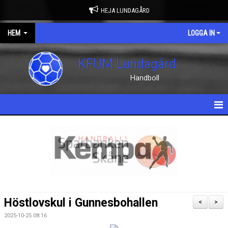
HEJA LUNDAGÅRD
HEM
LOGGA IN
KFUM Lundagård
Handboll
HEM
NYHETER
OM KLUBBEN
KONTAKT
Höstlovskul i Gunnesbohallen
<
>
KALENDER
2025-10-25 08:16