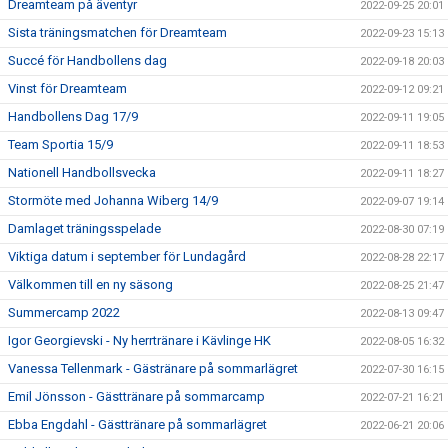
Dreamteam på äventyr
2022-09-25 20:01
Sista träningsmatchen för Dreamteam
2022-09-23 15:13
Succé för Handbollens dag
2022-09-18 20:03
Vinst för Dreamteam
2022-09-12 09:21
Handbollens Dag 17/9
2022-09-11 19:05
Team Sportia 15/9
2022-09-11 18:53
Nationell Handbollsvecka
2022-09-11 18:27
Stormöte med Johanna Wiberg 14/9
2022-09-07 19:14
Damlaget träningsspelade
2022-08-30 07:19
Viktiga datum i september för Lundagård
2022-08-28 22:17
Välkommen till en ny säsong
2022-08-25 21:47
Summercamp 2022
2022-08-13 09:47
Igor Georgievski - Ny herrtränare i Kävlinge HK
2022-08-05 16:32
Vanessa Tellenmark - Gästränare på sommarlägret
2022-07-30 16:15
Emil Jönsson - Gästtränare på sommarcamp
2022-07-21 16:21
Ebba Engdahl - Gästtränare på sommarlägret
2022-06-21 20:06