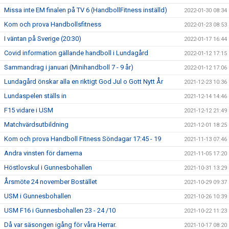
Missa inte EM finalen på TV 6 (HandbollFitness inställd)
2022-01-30 08:34
Kom och prova Handbollsfitness
2022-01-23 08:53
I väntan på Sverige (20:30)
2022-01-17 16:44
Covid information gällande handboll i Lundagård
2022-01-12 17:15
Sammandrag i januari (Minihandboll 7 - 9 år)
2022-01-12 17:06
Lundagård önskar alla en riktigt God Jul o Gott Nytt År
2021-12-23 10:36
Lundaspelen ställs in
2021-12-14 14:46
F15 vidare i USM
2021-12-12 21:49
Matchvärdsutbildning
2021-12-01 18:25
Kom och prova Handboll Fitness Söndagar 17:45 - 19
2021-11-13 07:46
Andra vinsten för damerna
2021-11-05 17:20
Höstlovskul i Gunnesbohallen
2021-10-31 13:29
Årsmöte 24 november Bostället
2021-10-29 09:37
USM i Gunnesbohallen
2021-10-26 10:39
USM F16 i Gunnesbohallen 23 - 24 /10
2021-10-22 11:23
Då var säsongen igång för våra Herrar.
2021-10-17 08:20