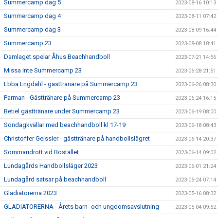
Summercamp dag 5
2023-08-16 10:13
Summercamp dag 4
2023-08-11 07:42
Summercamp dag 3
2023-08-09 16:44
Summercamp 23
2023-08-08 18:41
Damlaget spelar Åhus Beachhandboll
2023-07-21 14:56
Missa inte Summercamp 23
2023-06-28 21:51
Ebba Engdahl - gästtränare på Summercamp 23
2023-06-26 08:30
Parman - Gästtränare på Summercamp 23
2023-06-24 16:15
Betiel gästtränare under Summercamp 23
2023-06-19 08:00
Söndagkvällar med beachhandboll kl 17-19
2023-06-18 08:43
Christoffer Geissler - gästtränare på handbollslägret
2023-06-14 20:37
Sommaridrott vid Bostället
2023-06-14 09:02
Lundagårds Handbollsläger 2023
2023-06-01 21:24
Lundagård satsar på beachhandboll
2023-05-24 07:14
Gladiatorerna 2023
2023-05-16 08:32
GLADIATORERNA - Årets barn- och ungdomsavslutning
2023-05-04 09:52