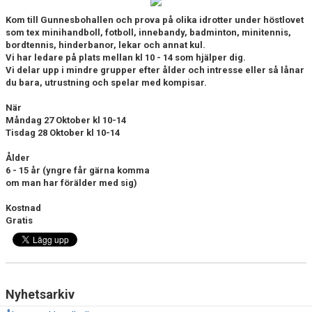
BILDGALLERI
Kom till Gunnesbohallen och prova på olika idrotter under höstlovet
som tex minihandboll, fotboll, innebandy, badminton, minitennis,
DOKUMENT
bordtennis, hinderbanor, lekar och annat kul.
Vi har ledare på plats mellan kl 10 - 14 som hjälper dig.
VÅRA LAG/TRÄNARE
Vi delar upp i mindre grupper efter ålder och intresse eller så lånar
du bara, utrustning och spelar med kompisar.
KLUBBSHOP
När
Måndag 27 Oktober kl 10-14
MATCHER
Tisdag 28 Oktober kl 10-14
Ålder
GUNNESBOHALLEN
6 - 15 år (yngre får gärna komma
om man har förälder med sig)
FRITIDSKORTET
Kostnad
Gratis
Nyhetsarkiv