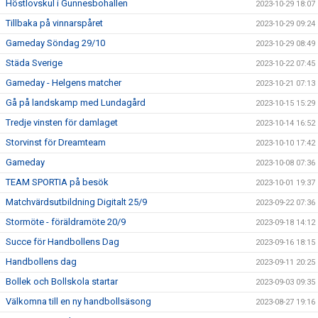
Höstlovskul i Gunnesbohallen
2023-10-29 18:07
Tillbaka på vinnarspåret
2023-10-29 09:24
Gameday Söndag 29/10
2023-10-29 08:49
Städa Sverige
2023-10-22 07:45
Gameday - Helgens matcher
2023-10-21 07:13
Gå på landskamp med Lundagård
2023-10-15 15:29
Tredje vinsten för damlaget
2023-10-14 16:52
Storvinst för Dreamteam
2023-10-10 17:42
Gameday
2023-10-08 07:36
TEAM SPORTIA på besök
2023-10-01 19:37
Matchvärdsutbildning Digitalt 25/9
2023-09-22 07:36
Stormöte - föräldramöte 20/9
2023-09-18 14:12
Succe för Handbollens Dag
2023-09-16 18:15
Handbollens dag
2023-09-11 20:25
Bollek och Bollskola startar
2023-09-03 09:35
Välkomna till en ny handbollsäsong
2023-08-27 19:16