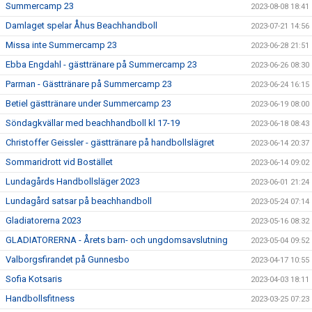
Summercamp 23
2023-08-08 18:41
Damlaget spelar Åhus Beachhandboll
2023-07-21 14:56
Missa inte Summercamp 23
2023-06-28 21:51
Ebba Engdahl - gästtränare på Summercamp 23
2023-06-26 08:30
Parman - Gästtränare på Summercamp 23
2023-06-24 16:15
Betiel gästtränare under Summercamp 23
2023-06-19 08:00
Söndagkvällar med beachhandboll kl 17-19
2023-06-18 08:43
Christoffer Geissler - gästtränare på handbollslägret
2023-06-14 20:37
Sommaridrott vid Bostället
2023-06-14 09:02
Lundagårds Handbollsläger 2023
2023-06-01 21:24
Lundagård satsar på beachhandboll
2023-05-24 07:14
Gladiatorerna 2023
2023-05-16 08:32
GLADIATORERNA - Årets barn- och ungdomsavslutning
2023-05-04 09:52
Valborgsfirandet på Gunnesbo
2023-04-17 10:55
Sofia Kotsaris
2023-04-03 18:11
Handbollsfitness
2023-03-25 07:23