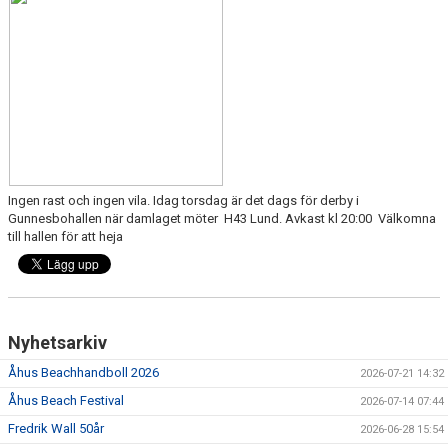
BILDGALLERI
DOKUMENT
VÅRA LAG/TRÄNARE
KLUBBSHOP
MATCHER
Ingen rast och ingen vila. Idag torsdag är det dags för derby i
Gunnesbohallen när damlaget möter H43 Lund. Avkast kl 20:00 Välkomna
GUNNESBOHALLEN
till hallen för att heja
FRITIDSKORTET
Nyhetsarkiv
Åhus Beachhandboll 2026
2026-07-21 14:32
Åhus Beach Festival
2026-07-14 07:44
Fredrik Wall 50år
2026-06-28 15:54