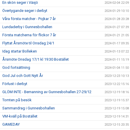
En skön seger i Växjö
2024-02-04 22:09
Övertygande seger i derbyt
2024-01-29 10:10
Våra första matcher - Pojkar 7 år
2024-01-28 20:28
Lundaderby i Gunnesbohallen
2024-01-27 07:39
Första matcherna för flickor 7 år
2024-01-21 21:05
Flyttat Årsmöte til Onsdag 24/1
2024-01-17 09:35
Idag startar Bolleken
2024-01-13 07:22
Årsmöte Onsdag 17/1 kl 19:30 Bostället
2024-01-11 15:19
God fortsättning
2024-01-04 11:50
God Jul och Gott Nytt År
2023-12-23 10:13
Förlust i derbyt
2023-12-22 15:16
GLÖM INTE - Bemanning av Gunnesbohallen 27-29/12
2023-12-19 18:16
Tomten på besök
2023-12-19 15:37
Sammandrag i Gunnesbohallen
2023-12-19 15:08
VM-kväll på Bostället
2023-12-19 14:31
GAMEDAY
2023-12-15 20:35