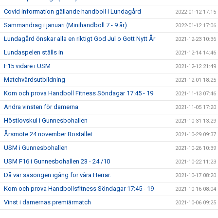
Covid information gällande handboll i Lundagård
2022-01-12 17:15
Sammandrag i januari (Minihandboll 7 - 9 år)
2022-01-12 17:06
Lundagård önskar alla en riktigt God Jul o Gott Nytt År
2021-12-23 10:36
Lundaspelen ställs in
2021-12-14 14:46
F15 vidare i USM
2021-12-12 21:49
Matchvärdsutbildning
2021-12-01 18:25
Kom och prova Handboll Fitness Söndagar 17:45 - 19
2021-11-13 07:46
Andra vinsten för damerna
2021-11-05 17:20
Höstlovskul i Gunnesbohallen
2021-10-31 13:29
Årsmöte 24 november Bostället
2021-10-29 09:37
USM i Gunnesbohallen
2021-10-26 10:39
USM F16 i Gunnesbohallen 23 - 24 /10
2021-10-22 11:23
Då var säsongen igång för våra Herrar.
2021-10-17 08:20
Kom och prova Handbollsfitness Söndagar 17:45 - 19
2021-10-16 08:04
Vinst i damernas premiärmatch
2021-10-06 09:25
2021-09-20 11:46