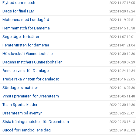
Flyttad dam-match
2022-11-27 15:05
Dags för final i EM
2022-11-20 12:24
Motionera med Lundagård
2022-11-19 07:51
Hemmamatch för Damerna
2022-11-15 15:30
Segertåget fortsätter
2022-11-07 12:01
Femte vinsten för damerna
2022-11-01 21:04
Höstlovskul i Gunnesbohallen
2022-10-30 19:36
Dagens matcher i Gunnesbohallen
2022-10-30 07:29
Ännu en vinst för Damlaget
2022-10-24 14:34
Tredje raka vinsten för damlaget
2022-10-16 22:05
Söndagens matcher
2022-10-16 07:36
Vinst i premiären för Dreamteam
2022-10-05 11:48
Team Sportia kläder
2022-09-30 14:36
Dreamteam på äventyr
2022-09-25 20:01
Sista träningsmatchen för Dreamteam
2022-09-23 15:13
Succé för Handbollens dag
2022-09-18 20:03