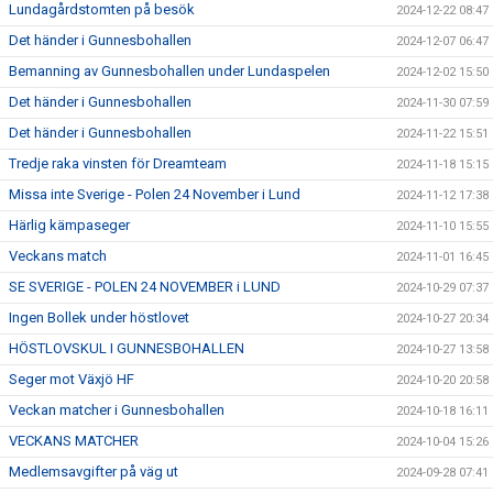
Lundagårdstomten på besök
2024-12-22 08:47
Det händer i Gunnesbohallen
2024-12-07 06:47
Bemanning av Gunnesbohallen under Lundaspelen
2024-12-02 15:50
Det händer i Gunnesbohallen
2024-11-30 07:59
Det händer i Gunnesbohallen
2024-11-22 15:51
Tredje raka vinsten för Dreamteam
2024-11-18 15:15
Missa inte Sverige - Polen 24 November i Lund
2024-11-12 17:38
Härlig kämpaseger
2024-11-10 15:55
Veckans match
2024-11-01 16:45
SE SVERIGE - POLEN 24 NOVEMBER i LUND
2024-10-29 07:37
Ingen Bollek under höstlovet
2024-10-27 20:34
HÖSTLOVSKUL I GUNNESBOHALLEN
2024-10-27 13:58
Seger mot Växjö HF
2024-10-20 20:58
Veckan matcher i Gunnesbohallen
2024-10-18 16:11
VECKANS MATCHER
2024-10-04 15:26
Medlemsavgifter på väg ut
2024-09-28 07:41