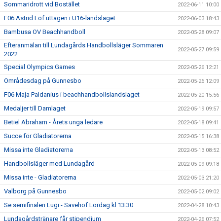
Sommaridrott vid Bostället
2022-06-11 10:00
F06 Astrid Löf uttagen i U16-landslaget
2022-06-03 18:43
Bambusa OV Beachhandboll
2022-05-28 09:07
Efteranmälan till Lundagårds Handbollsläger Sommaren
2022-05-27 09:59
2022
Special Olympics Games
2022-05-26 12:21
Områdesdag på Gunnesbo
2022-05-26 12:09
F06 Maja Paldanius i beachhandbollslandslaget
2022-05-20 15:56
Medaljer till Damlaget
2022-05-19 09:57
Betiel Abraham - Årets unga ledare
2022-05-18 09:41
Succe för Gladiatorerna
2022-05-15 16:38
Missa inte Gladiatorerna
2022-05-13 08:52
Handbollsläger med Lundagård
2022-05-09 09:18
Missa inte - Gladiatorerna
2022-05-03 21:20
Valborg på Gunnesbo
2022-05-02 09:02
Se semifinalen Lugi - Sävehof Lördag kl 13:30
2022-04-28 10:43
Lundagårdstränare får stipendium
2022-04-26 07:52