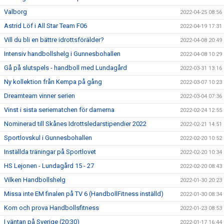
Valborg
2022-04-25 08:56
Astrid Löf i All Star Team F06
2022-04-19 17:31
Vill du bli en bättre idrottsförälder?
2022-04-08 20:49
Intensiv handbollshelg i Gunnesbohallen
2022-04-08 10:29
Gå på slutspels - handboll med Lundagård
2022-03-31 13:16
Ny kollektion från Kempa på gång
2022-03-07 10:23
Dreamteam vinner serien
2022-03-04 07:36
Vinst i sista seriematchen för damerna
2022-02-24 12:55
Nominerad till Skånes Idrottsledarstipendier 2022
2022-02-21 14:51
Sportlovskul i Gunnesbohallen
2022-02-20 10:52
Inställda träningar på Sportlovet
2022-02-20 10:34
HS Lejonen - Lundagård 15 - 27
2022-02-20 08:43
Vilken Handbollshelg
2022-01-30 20:23
Missa inte EM finalen på TV 6 (HandbollFitness inställd)
2022-01-30 08:34
Kom och prova Handbollsfitness
2022-01-23 08:53
I väntan på Sverige (20:30)
2022-01-17 16:44