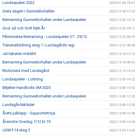
Lundaspelen 2022
2023-01-04 18:47
Sista dagen i Gunnesbohallen
2022-12-28 19:23
Bemanning Gunnesbohallen under Lundaspelen
2022-12-26 10:16
God Jul och Gott Nytt År
2022-12-23 18:11
Påminnelse Bemanning - Lundaspelen 27 - 29/12
2022-12-23 08:29
Tränarutbildning steg 1 i Lundagårds regi
2022-12-21 08:38
Jul-tabatan inställd
2022-12-18 12:15
Bemanning Gunnesbohallen under Lundaspelen
2022-12-18 08:42
Motionera med Lundagård
2022-12-14 14:52
Lundaspelen - Lottning
2022-12-09 14:22
Biljetter Handbolls VM 2023
2022-12-08 14:55
Bemanning Gunnesbohallen under Lundaspelen
2022-12-08 12:20
Lundagårdskläder
2022-12-08 10:50
Årets julklapp - Supportertröja
2022-12-08 10:38
Årsmöte Onsdag 7/12 kl 19
2022-12-04 10:34
USM F14 steg 2
2022-12-03 13:52