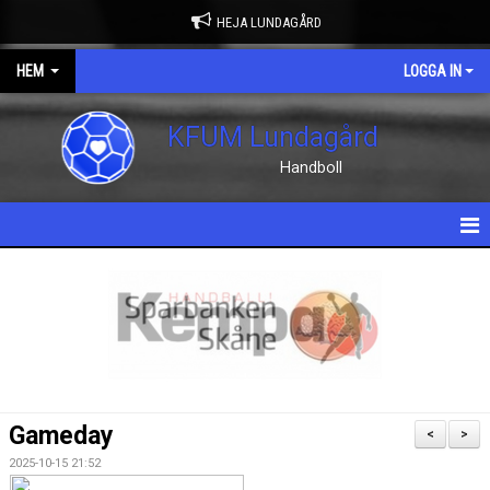
HEJA LUNDAGÅRD
HEM
LOGGA IN
KFUM Lundagård
Handboll
HEM
NYHETER
OM KLUBBEN
KONTAKT
Gameday
<
>
KALENDER
2025-10-15 21:52