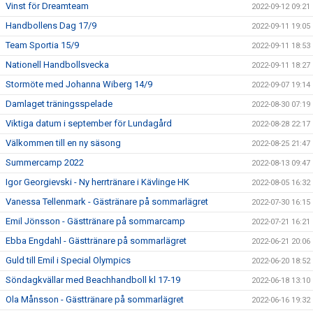
Vinst för Dreamteam
2022-09-12 09:21
Handbollens Dag 17/9
2022-09-11 19:05
Team Sportia 15/9
2022-09-11 18:53
Nationell Handbollsvecka
2022-09-11 18:27
Stormöte med Johanna Wiberg 14/9
2022-09-07 19:14
Damlaget träningsspelade
2022-08-30 07:19
Viktiga datum i september för Lundagård
2022-08-28 22:17
Välkommen till en ny säsong
2022-08-25 21:47
Summercamp 2022
2022-08-13 09:47
Igor Georgievski - Ny herrtränare i Kävlinge HK
2022-08-05 16:32
Vanessa Tellenmark - Gästränare på sommarlägret
2022-07-30 16:15
Emil Jönsson - Gästtränare på sommarcamp
2022-07-21 16:21
Ebba Engdahl - Gästtränare på sommarlägret
2022-06-21 20:06
Guld till Emil i Special Olympics
2022-06-20 18:52
Söndagkvällar med Beachhandboll kl 17-19
2022-06-18 13:10
Ola Månsson - Gästtränare på sommarlägret
2022-06-16 19:32