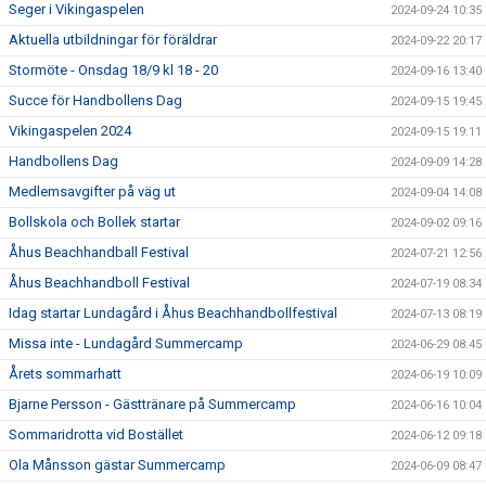
Seger i Vikingaspelen
2024-09-24 10:35
Aktuella utbildningar för föräldrar
2024-09-22 20:17
Stormöte - Onsdag 18/9 kl 18 - 20
2024-09-16 13:40
Succe för Handbollens Dag
2024-09-15 19:45
Vikingaspelen 2024
2024-09-15 19:11
Handbollens Dag
2024-09-09 14:28
Medlemsavgifter på väg ut
2024-09-04 14:08
Bollskola och Bollek startar
2024-09-02 09:16
Åhus Beachhandball Festival
2024-07-21 12:56
Åhus Beachhandboll Festival
2024-07-19 08:34
Idag startar Lundagård i Åhus Beachhandbollfestival
2024-07-13 08:19
Missa inte - Lundagård Summercamp
2024-06-29 08:45
Årets sommarhatt
2024-06-19 10:09
Bjarne Persson - Gästtränare på Summercamp
2024-06-16 10:04
Sommaridrotta vid Bostället
2024-06-12 09:18
Ola Månsson gästar Summercamp
2024-06-09 08:47