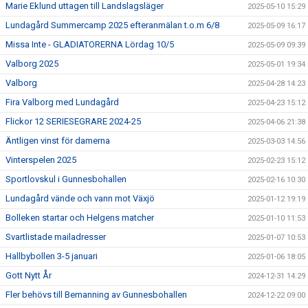
Marie Eklund uttagen till Landslagsläger
2025-05-10 15:29
Lundagård Summercamp 2025 efteranmälan t.o.m 6/8
2025-05-09 16:17
Missa Inte - GLADIATORERNA Lördag 10/5
2025-05-09 09:39
Valborg 2025
2025-05-01 19:34
Valborg
2025-04-28 14:23
Fira Valborg med Lundagård
2025-04-23 15:12
Flickor 12 SERIESEGRARE 2024-25
2025-04-06 21:38
Äntligen vinst för damerna
2025-03-03 14:56
Vinterspelen 2025
2025-02-23 15:12
Sportlovskul i Gunnesbohallen
2025-02-16 10:30
Lundagård vände och vann mot Växjö
2025-01-12 19:19
Bolleken startar och Helgens matcher
2025-01-10 11:53
Svartlistade mailadresser
2025-01-07 10:53
Hallbybollen 3-5 januari
2025-01-06 18:05
Gott Nytt År
2024-12-31 14:29
Fler behövs till Bemanning av Gunnesbohallen
2024-12-22 09:00