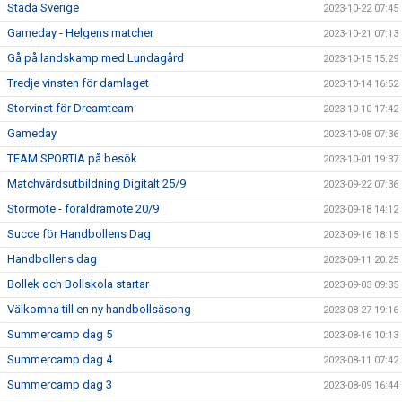
Städa Sverige
2023-10-22 07:45
Gameday - Helgens matcher
2023-10-21 07:13
Gå på landskamp med Lundagård
2023-10-15 15:29
Tredje vinsten för damlaget
2023-10-14 16:52
Storvinst för Dreamteam
2023-10-10 17:42
Gameday
2023-10-08 07:36
TEAM SPORTIA på besök
2023-10-01 19:37
Matchvärdsutbildning Digitalt 25/9
2023-09-22 07:36
Stormöte - föräldramöte 20/9
2023-09-18 14:12
Succe för Handbollens Dag
2023-09-16 18:15
Handbollens dag
2023-09-11 20:25
Bollek och Bollskola startar
2023-09-03 09:35
Välkomna till en ny handbollsäsong
2023-08-27 19:16
Summercamp dag 5
2023-08-16 10:13
Summercamp dag 4
2023-08-11 07:42
Summercamp dag 3
2023-08-09 16:44