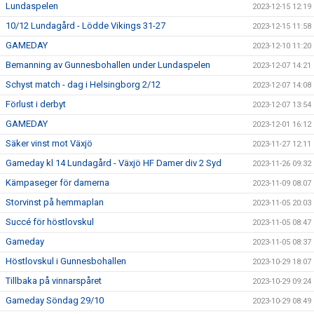
Lundaspelen
2023-12-15 12:19
10/12 Lundagård - Lödde Vikings 31-27
2023-12-15 11:58
GAMEDAY
2023-12-10 11:20
Bemanning av Gunnesbohallen under Lundaspelen
2023-12-07 14:21
Schyst match - dag i Helsingborg 2/12
2023-12-07 14:08
Förlust i derbyt
2023-12-07 13:54
GAMEDAY
2023-12-01 16:12
Säker vinst mot Växjö
2023-11-27 12:11
Gameday kl 14 Lundagård - Växjö HF Damer div 2 Syd
2023-11-26 09:32
Kämpaseger för damerna
2023-11-09 08:07
Storvinst på hemmaplan
2023-11-05 20:03
Succé för höstlovskul
2023-11-05 08:47
Gameday
2023-11-05 08:37
Höstlovskul i Gunnesbohallen
2023-10-29 18:07
Tillbaka på vinnarspåret
2023-10-29 09:24
Gameday Söndag 29/10
2023-10-29 08:49