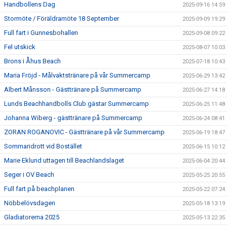
Handbollens Dag
2025-09-16 14:59
Stormöte / Föräldramöte 18 September
2025-09-09 19:29
Full fart i Gunnesbohallen
2025-09-08 09:22
Fel utskick
2025-08-07 10:03
Brons i Åhus Beach
2025-07-18 10:43
Maria Fröjd - Målvaktstränare på vår Summercamp
2025-06-29 13:42
Albert Månsson - Gästtränare på Summercamp
2025-06-27 14:18
Lunds Beachhandbolls Club gästar Summercamp
2025-06-25 11:48
Johanna Wiberg - gästtränare på Summercamp
2025-06-24 08:41
ZORAN ROGANOVIC - Gästtränare på vår Summercamp
2025-06-19 18:47
Sommaridrott vid Bostället
2025-06-15 10:12
Marie Eklund uttagen till Beachlandslaget
2025-06-04 20:44
Seger i OV Beach
2025-05-25 20:55
Full fart på beachplanen
2025-05-22 07:24
Nöbbelövsdagen
2025-05-18 13:19
Gladiatorerna 2025
2025-05-13 22:35