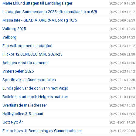
Marie Eklund uttagen till Landslagsläger
2025-05-10 15:29
Lundagård Summercamp 2025 efteranmälan t.o.m 6/8
2025-05-09 16:17
Missa Inte - GLADIATORERNA Lördag 10/5
2025-05-09 09:39
Valborg 2025
2025-05-01 19:34
Valborg
2025-04-28 14:23
Fira Valborg med Lundagård
2025-04-23 15:12
Flickor 12 SERIESEGRARE 2024-25
2025-04-06 21:38
Äntligen vinst för damerna
2025-03-03 14:56
Vinterspelen 2025
2025-02-23 15:12
Sportlovskul i Gunnesbohallen
2025-02-16 10:30
Lundagård vände och vann mot Växjö
2025-01-12 19:19
Bolleken startar och Helgens matcher
2025-01-10 11:53
Svartlistade mailadresser
2025-01-07 10:53
Hallbybollen 3-5 januari
2025-01-06 18:05
Gott Nytt År
2024-12-31 14:29
Fler behövs till Bemanning av Gunnesbohallen
2024-12-22 09:00