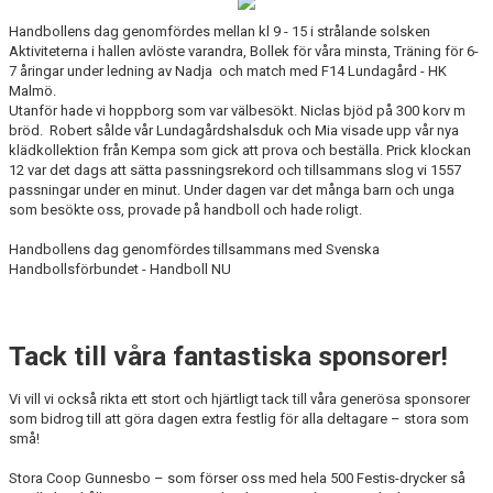
BILDGALLERI
Handbollens dag genomfördes mellan kl 9 - 15 i strålande solsken
Aktiviteterna i hallen avlöste varandra, Bollek för våra minsta, Träning för 6-
DOKUMENT
7 åringar under ledning av Nadja och match med F14 Lundagård - HK
Malmö.
VÅRA LAG/TRÄNARE
Utanför hade vi hoppborg som var välbesökt. Niclas bjöd på 300 korv m
bröd. Robert sålde vår Lundagårdshalsduk och Mia visade upp vår nya
klädkollektion från Kempa som gick att prova och beställa. Prick klockan
KLUBBSHOP
12 var det dags att sätta passningsrekord och tillsammans slog vi 1557
passningar under en minut. Under dagen var det många barn och unga
MATCHER
som besökte oss, provade på handboll och hade roligt.
Handbollens dag genomfördes tillsammans med Svenska
GUNNESBOHALLEN
Handbollsförbundet - Handboll NU
FRITIDSKORTET
Tack till våra fantastiska sponsorer!
Vi vill vi också rikta ett stort och hjärtligt tack till våra generösa sponsorer
som bidrog till att göra dagen extra festlig för alla deltagare – stora som
små!
Stora Coop Gunnesbo – som förser oss med hela 500 Festis-drycker så