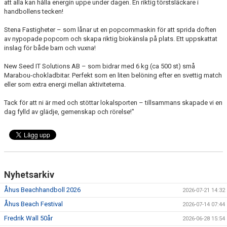
att alla kan hålla energin uppe under dagen. En riktig törstsläckare i
handbollens tecken!
Stena Fastigheter – som lånar ut en popcornmaskin för att sprida doften
av nypopade popcorn och skapa riktig biokänsla på plats. Ett uppskattat
inslag för både barn och vuxna!
New Seed IT Solutions AB – som bidrar med 6 kg (ca 500 st) små
Marabou-chokladbitar. Perfekt som en liten belöning efter en svettig match
eller som extra energi mellan aktiviteterna.
Tack för att ni är med och stöttar lokalsporten – tillsammans skapade vi en
dag fylld av glädje, gemenskap och rörelse!"
Nyhetsarkiv
Åhus Beachhandboll 2026
2026-07-21 14:32
Åhus Beach Festival
2026-07-14 07:44
Fredrik Wall 50år
2026-06-28 15:54