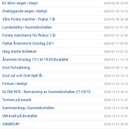
En skön seger i Växjö
2024-02-04 22:09
Övertygande seger i derbyt
2024-01-29 10:10
Våra första matcher - Pojkar 7 år
2024-01-28 20:28
Lundaderby i Gunnesbohallen
2024-01-27 07:39
Första matcherna för flickor 7 år
2024-01-21 21:05
Flyttat Årsmöte til Onsdag 24/1
2024-01-17 09:35
Idag startar Bolleken
2024-01-13 07:22
Årsmöte Onsdag 17/1 kl 19:30 Bostället
2024-01-11 15:19
God fortsättning
2024-01-04 11:50
God Jul och Gott Nytt År
2023-12-23 10:13
Förlust i derbyt
2023-12-22 15:16
GLÖM INTE - Bemanning av Gunnesbohallen 27-29/12
2023-12-19 18:16
Tomten på besök
2023-12-19 15:37
Sammandrag i Gunnesbohallen
2023-12-19 15:08
VM-kväll på Bostället
2023-12-19 14:31
GAMEDAY
2023-12-15 20:35