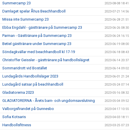
Summercamp 23
2023-08-08 18:41
Damlaget spelar Åhus Beachhandboll
2023-07-21 14:56
Missa inte Summercamp 23
2023-06-28 21:51
Ebba Engdahl - gästtränare på Summercamp 23
2023-06-26 08:30
Parman - Gästtränare på Summercamp 23
2023-06-24 16:15
Betiel gästtränare under Summercamp 23
2023-06-19 08:00
Söndagkvällar med beachhandboll kl 17-19
2023-06-18 08:43
Christoffer Geissler - gästtränare på handbollslägret
2023-06-14 20:37
Sommaridrott vid Bostället
2023-06-14 09:02
Lundagårds Handbollsläger 2023
2023-06-01 21:24
Lundagård satsar på beachhandboll
2023-05-24 07:14
Gladiatorerna 2023
2023-05-16 08:32
GLADIATORERNA - Årets barn- och ungdomsavslutning
2023-05-04 09:52
Valborgsfirandet på Gunnesbo
2023-04-17 10:55
Sofia Kotsaris
2023-04-03 18:11
Handbollsfitness
2023-03-25 07:23