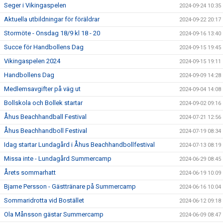
Seger i Vikingaspelen
2024-09-24 10:35
Aktuella utbildningar för föräldrar
2024-09-22 20:17
Stormöte - Onsdag 18/9 kl 18 - 20
2024-09-16 13:40
Succe för Handbollens Dag
2024-09-15 19:45
Vikingaspelen 2024
2024-09-15 19:11
Handbollens Dag
2024-09-09 14:28
Medlemsavgifter på väg ut
2024-09-04 14:08
Bollskola och Bollek startar
2024-09-02 09:16
Åhus Beachhandball Festival
2024-07-21 12:56
Åhus Beachhandboll Festival
2024-07-19 08:34
Idag startar Lundagård i Åhus Beachhandbollfestival
2024-07-13 08:19
Missa inte - Lundagård Summercamp
2024-06-29 08:45
Årets sommarhatt
2024-06-19 10:09
Bjarne Persson - Gästtränare på Summercamp
2024-06-16 10:04
Sommaridrotta vid Bostället
2024-06-12 09:18
Ola Månsson gästar Summercamp
2024-06-09 08:47