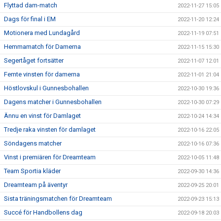
Flyttad dam-match
2022-11-27 15:05
Dags för final i EM
2022-11-20 12:24
Motionera med Lundagård
2022-11-19 07:51
Hemmamatch för Damerna
2022-11-15 15:30
Segertåget fortsätter
2022-11-07 12:01
Femte vinsten för damerna
2022-11-01 21:04
Höstlovskul i Gunnesbohallen
2022-10-30 19:36
Dagens matcher i Gunnesbohallen
2022-10-30 07:29
Ännu en vinst för Damlaget
2022-10-24 14:34
Tredje raka vinsten för damlaget
2022-10-16 22:05
Söndagens matcher
2022-10-16 07:36
Vinst i premiären för Dreamteam
2022-10-05 11:48
Team Sportia kläder
2022-09-30 14:36
Dreamteam på äventyr
2022-09-25 20:01
Sista träningsmatchen för Dreamteam
2022-09-23 15:13
Succé för Handbollens dag
2022-09-18 20:03