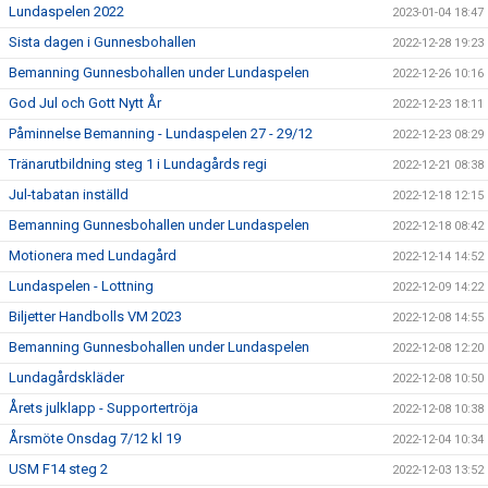
Lundaspelen 2022
2023-01-04 18:47
Sista dagen i Gunnesbohallen
2022-12-28 19:23
Bemanning Gunnesbohallen under Lundaspelen
2022-12-26 10:16
God Jul och Gott Nytt År
2022-12-23 18:11
Påminnelse Bemanning - Lundaspelen 27 - 29/12
2022-12-23 08:29
Tränarutbildning steg 1 i Lundagårds regi
2022-12-21 08:38
Jul-tabatan inställd
2022-12-18 12:15
Bemanning Gunnesbohallen under Lundaspelen
2022-12-18 08:42
Motionera med Lundagård
2022-12-14 14:52
Lundaspelen - Lottning
2022-12-09 14:22
Biljetter Handbolls VM 2023
2022-12-08 14:55
Bemanning Gunnesbohallen under Lundaspelen
2022-12-08 12:20
Lundagårdskläder
2022-12-08 10:50
Årets julklapp - Supportertröja
2022-12-08 10:38
Årsmöte Onsdag 7/12 kl 19
2022-12-04 10:34
USM F14 steg 2
2022-12-03 13:52