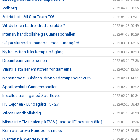
Valborg
2022-04-25 08:56
Astrid Löf i All Star Team F06
2022-04-19 17:31
Vill du bli en bättre idrottsförälder?
2022-04-08 20:49
Intensiv handbollshelg i Gunnesbohallen
2022-04-08 10:29
Gå på slutspels - handboll med Lundagård
2022-03-31 13:16
Ny kollektion från Kempa på gång
2022-03-07 10:23
Dreamteam vinner serien
2022-03-04 07:36
Vinst i sista seriematchen för damerna
2022-02-24 12:55
Nominerad till Skånes Idrottsledarstipendier 2022
2022-02-21 14:51
Sportlovskul i Gunnesbohallen
2022-02-20 10:52
Inställda träningar på Sportlovet
2022-02-20 10:34
HS Lejonen - Lundagård 15 - 27
2022-02-20 08:43
Vilken Handbollshelg
2022-01-30 20:23
Missa inte EM finalen på TV 6 (HandbollFitness inställd)
2022-01-30 08:34
Kom och prova Handbollsfitness
2022-01-23 08:53
I väntan på Sverige (20:30)
2022-01-17 16:44