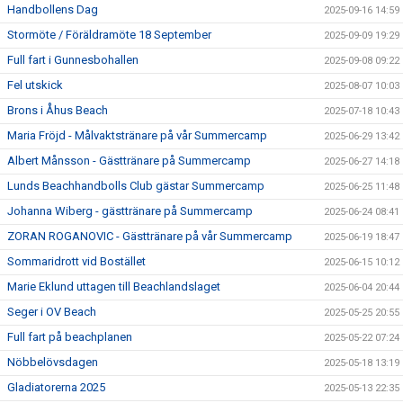
Handbollens Dag
2025-09-16 14:59
Stormöte / Föräldramöte 18 September
2025-09-09 19:29
Full fart i Gunnesbohallen
2025-09-08 09:22
Fel utskick
2025-08-07 10:03
Brons i Åhus Beach
2025-07-18 10:43
Maria Fröjd - Målvaktstränare på vår Summercamp
2025-06-29 13:42
Albert Månsson - Gästtränare på Summercamp
2025-06-27 14:18
Lunds Beachhandbolls Club gästar Summercamp
2025-06-25 11:48
Johanna Wiberg - gästtränare på Summercamp
2025-06-24 08:41
ZORAN ROGANOVIC - Gästtränare på vår Summercamp
2025-06-19 18:47
Sommaridrott vid Bostället
2025-06-15 10:12
Marie Eklund uttagen till Beachlandslaget
2025-06-04 20:44
Seger i OV Beach
2025-05-25 20:55
Full fart på beachplanen
2025-05-22 07:24
Nöbbelövsdagen
2025-05-18 13:19
Gladiatorerna 2025
2025-05-13 22:35