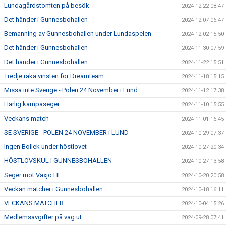
Lundagårdstomten på besök
2024-12-22 08:47
Det händer i Gunnesbohallen
2024-12-07 06:47
Bemanning av Gunnesbohallen under Lundaspelen
2024-12-02 15:50
Det händer i Gunnesbohallen
2024-11-30 07:59
Det händer i Gunnesbohallen
2024-11-22 15:51
Tredje raka vinsten för Dreamteam
2024-11-18 15:15
Missa inte Sverige - Polen 24 November i Lund
2024-11-12 17:38
Härlig kämpaseger
2024-11-10 15:55
Veckans match
2024-11-01 16:45
SE SVERIGE - POLEN 24 NOVEMBER i LUND
2024-10-29 07:37
Ingen Bollek under höstlovet
2024-10-27 20:34
HÖSTLOVSKUL I GUNNESBOHALLEN
2024-10-27 13:58
Seger mot Växjö HF
2024-10-20 20:58
Veckan matcher i Gunnesbohallen
2024-10-18 16:11
VECKANS MATCHER
2024-10-04 15:26
Medlemsavgifter på väg ut
2024-09-28 07:41