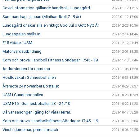
Covid information gällande handboll i Lundagård
2022-01-12 17:15
Sammandrag i januari (Minihandboll 7 - 9 år)
2022-01-12 17:06
Lundagård önskar alla en riktigt God Jul o Gott Nytt År
2021-12-23 10:36
Lundaspelen ställs in
2021-12-14 14:46
F15 vidare i USM
2021-12-12 21:49
Matchvärdsutbildning
2021-12-01 18:25
Kom och prova Handboll Fitness Söndagar 17:45 - 19
2021-11-13 07:46
Andra vinsten för damerna
2021-11-05 17:20
Höstlovskul i Gunnesbohallen
2021-10-31 13:29
Årsmöte 24 november Bostället
2021-10-29 09:37
USM i Gunnesbohallen
2021-10-26 10:39
USM F16 i Gunnesbohallen 23 - 24 /10
2021-10-22 11:23
Då var säsongen igång för våra Herrar.
2021-10-17 08:20
Kom och prova Handbollsfitness Söndagar 17:45 - 19
2021-10-16 08:04
Vinst i damernas premiärmatch
2021-10-06 09:25
2021-09-20 11:46