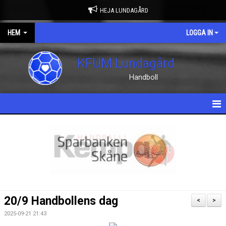
HEJA LUNDAGÅRD
HEM
LOGGA IN
KFUM Lundagård
Handboll
HEM
NYHETER
OM KLUBBEN
KONTAKT
20/9 Handbollens dag
<
>
KALENDER
2025-09-21 21:43