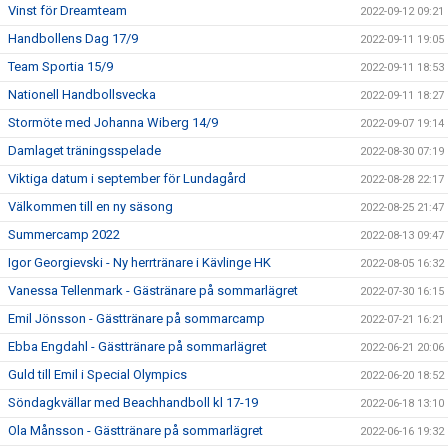
Vinst för Dreamteam
2022-09-12 09:21
Handbollens Dag 17/9
2022-09-11 19:05
Team Sportia 15/9
2022-09-11 18:53
Nationell Handbollsvecka
2022-09-11 18:27
Stormöte med Johanna Wiberg 14/9
2022-09-07 19:14
Damlaget träningsspelade
2022-08-30 07:19
Viktiga datum i september för Lundagård
2022-08-28 22:17
Välkommen till en ny säsong
2022-08-25 21:47
Summercamp 2022
2022-08-13 09:47
Igor Georgievski - Ny herrtränare i Kävlinge HK
2022-08-05 16:32
Vanessa Tellenmark - Gästränare på sommarlägret
2022-07-30 16:15
Emil Jönsson - Gästtränare på sommarcamp
2022-07-21 16:21
Ebba Engdahl - Gästtränare på sommarlägret
2022-06-21 20:06
Guld till Emil i Special Olympics
2022-06-20 18:52
Söndagkvällar med Beachhandboll kl 17-19
2022-06-18 13:10
Ola Månsson - Gästtränare på sommarlägret
2022-06-16 19:32