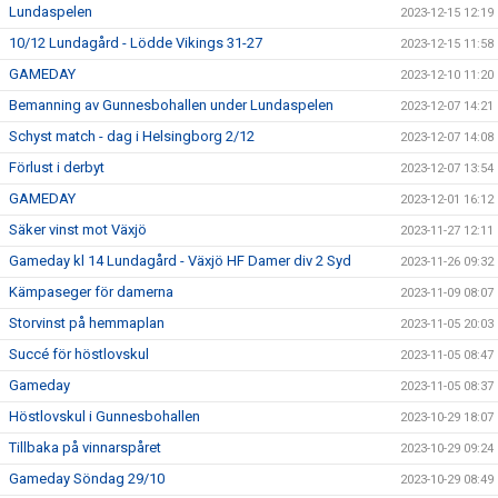
Lundaspelen
2023-12-15 12:19
10/12 Lundagård - Lödde Vikings 31-27
2023-12-15 11:58
GAMEDAY
2023-12-10 11:20
Bemanning av Gunnesbohallen under Lundaspelen
2023-12-07 14:21
Schyst match - dag i Helsingborg 2/12
2023-12-07 14:08
Förlust i derbyt
2023-12-07 13:54
GAMEDAY
2023-12-01 16:12
Säker vinst mot Växjö
2023-11-27 12:11
Gameday kl 14 Lundagård - Växjö HF Damer div 2 Syd
2023-11-26 09:32
Kämpaseger för damerna
2023-11-09 08:07
Storvinst på hemmaplan
2023-11-05 20:03
Succé för höstlovskul
2023-11-05 08:47
Gameday
2023-11-05 08:37
Höstlovskul i Gunnesbohallen
2023-10-29 18:07
Tillbaka på vinnarspåret
2023-10-29 09:24
Gameday Söndag 29/10
2023-10-29 08:49