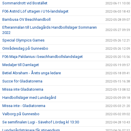
Sommaridrott vid Bostället
2022-06-11 10:00
F06 Astrid Löf uttagen i U16-landslaget
2022-06-03 18:43
Bambusa OV Beachhandboll
2022-05-28 09:07
Efteranmälan till Lundagårds Handbollsläger Sommaren
2022-05-27 09:59
2022
Special Olympics Games
2022-05-26 12:21
Områdesdag på Gunnesbo
2022-05-26 12:09
F06 Maja Paldanius i beachhandbollslandslaget
2022-05-20 15:56
Medaljer till Damlaget
2022-05-19 09:57
Betiel Abraham - Årets unga ledare
2022-05-18 09:41
Succe för Gladiatorerna
2022-05-15 16:38
Missa inte Gladiatorerna
2022-05-13 08:52
Handbollsläger med Lundagård
2022-05-09 09:18
Missa inte - Gladiatorerna
2022-05-03 21:20
Valborg på Gunnesbo
2022-05-02 09:02
Se semifinalen Lugi - Sävehof Lördag kl 13:30
2022-04-28 10:43
Lundagårdstränare får stipendium
2022-04-26 07:52