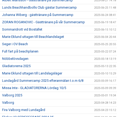
Albert Månsson - Gästtränare på Summercamp
2025-06-27 14:18
Lunds Beachhandbolls Club gästar Summercamp
2025-06-25 11:48
Johanna Wiberg - gästtränare på Summercamp
2025-06-24 08:41
ZORAN ROGANOVIC - Gästtränare på vår Summercamp
2025-06-19 18:47
Sommaridrott vid Bostället
2025-06-15 10:12
Marie Eklund uttagen till Beachlandslaget
2025-06-04 20:44
Seger i OV Beach
2025-05-25 20:55
Full fart på beachplanen
2025-05-22 07:24
Nöbbelövsdagen
2025-05-18 13:19
Gladiatorerna 2025
2025-05-13 22:35
Marie Eklund uttagen till Landslagsläger
2025-05-10 15:29
Lundagård Summercamp 2025 efteranmälan t.o.m 6/8
2025-05-09 16:17
Missa Inte - GLADIATORERNA Lördag 10/5
2025-05-09 09:39
Valborg 2025
2025-05-01 19:34
Valborg
2025-04-28 14:23
Fira Valborg med Lundagård
2025-04-23 15:12