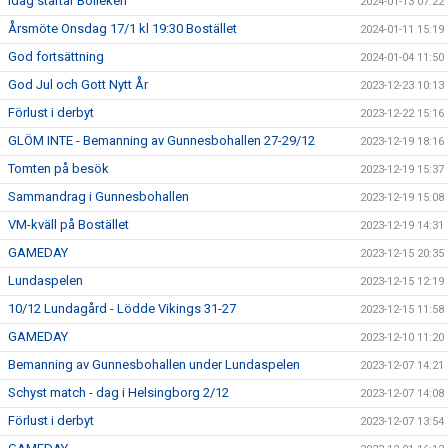
Idag startar Bolleken
2024-01-13 07:22
Årsmöte Onsdag 17/1 kl 19:30 Bostället
2024-01-11 15:19
God fortsättning
2024-01-04 11:50
God Jul och Gott Nytt År
2023-12-23 10:13
Förlust i derbyt
2023-12-22 15:16
GLÖM INTE - Bemanning av Gunnesbohallen 27-29/12
2023-12-19 18:16
Tomten på besök
2023-12-19 15:37
Sammandrag i Gunnesbohallen
2023-12-19 15:08
VM-kväll på Bostället
2023-12-19 14:31
GAMEDAY
2023-12-15 20:35
Lundaspelen
2023-12-15 12:19
10/12 Lundagård - Lödde Vikings 31-27
2023-12-15 11:58
GAMEDAY
2023-12-10 11:20
Bemanning av Gunnesbohallen under Lundaspelen
2023-12-07 14:21
Schyst match - dag i Helsingborg 2/12
2023-12-07 14:08
Förlust i derbyt
2023-12-07 13:54