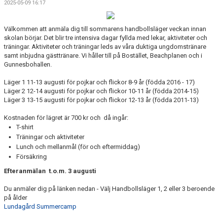
2025-05-09 16:17
BILDGALLERI
DOKUMENT
Välkommen att anmäla dig till sommarens handbollsläger veckan innan
skolan börjar. Det blir tre intensiva dagar fyllda med lekar, aktiviteter och
träningar. Aktiviteter och träningar leds av våra duktiga ungdomstränare
VÅRA LAG/TRÄNARE
samt inbjudna gästtränare. Vi håller till på Bostället, Beachplanen och i
Gunnesbohallen.
KLUBBSHOP
Läger 1 11-13 augusti för pojkar och flickor 8-9 år (födda 2016 - 17)
Läger 2 12-14 augusti för pojkar och flickor 10-11 år (födda 2014-15)
MATCHER
Läger 3 13-15 augusti för pojkar och flickor 12-13 år (födda 2011-13)
GUNNESBOHALLEN
Kostnaden för lägret är 700 kr och då ingår:
T-shirt
FRITIDSKORTET
Träningar och aktiviteter
Lunch och mellanmål (för och eftermiddag)
Försäkring
Efteranmälan t.o.m. 3 augusti
Du anmäler dig på länken nedan - Välj Handbollsläger 1, 2 eller 3 beroende
på ålder
Lundagård Summercamp