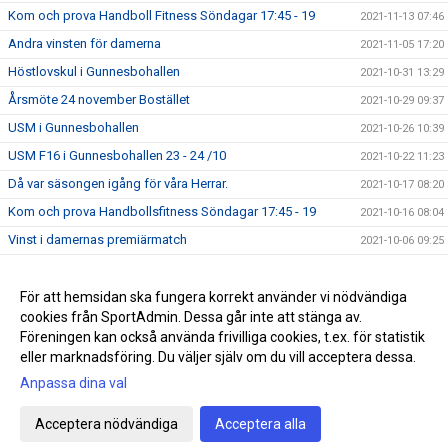
Kom och prova Handboll Fitness Söndagar 17:45 - 19
2021-11-13 07:46
Andra vinsten för damerna
2021-11-05 17:20
Höstlovskul i Gunnesbohallen
2021-10-31 13:29
Årsmöte 24 november Bostället
2021-10-29 09:37
USM i Gunnesbohallen
2021-10-26 10:39
USM F16 i Gunnesbohallen 23 - 24 /10
2021-10-22 11:23
Då var säsongen igång för våra Herrar.
2021-10-17 08:20
Kom och prova Handbollsfitness Söndagar 17:45 - 19
2021-10-16 08:04
Vinst i damernas premiärmatch
2021-10-06 09:25
2021-09-20 11:46
Succe för Handbollens Dag
För att hemsidan ska fungera korrekt använder vi nödvändiga
2021-09-20 07:06
cookies från SportAdmin. Dessa går inte att stänga av.
Söndagskvällar med beachhandboll
2021-08-19 16:26
Föreningen kan också använda frivilliga cookies, t.ex. för statistik
eller marknadsföring. Du väljer själv om du vill acceptera dessa.
Anpassa dina val
Cookie-inställningar
Gå till Webbversion
Acceptera nödvändiga
Acceptera alla