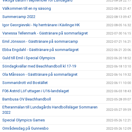
Viktiga datum i september för Lundagård
2022-08-28 22:17
Välkommen till en ny säsong
2022-08-25 21:47
Summercamp 2022
2022-08-13 09:47
Igor Georgievski - Ny herrtränare i Kävlinge HK
2022-08-05 16:32
Vanessa Tellenmark - Gästränare på sommarlägret
2022-07-30 16:15
Emil Jönsson - Gästtränare på sommarcamp
2022-07-21 16:21
Ebba Engdahl - Gästtränare på sommarlägret
2022-06-21 20:06
Guld till Emil i Special Olympics
2022-06-20 18:52
Söndagkvällar med Beachhandboll kl 17-19
2022-06-18 13:10
Ola Månsson - Gästtränare på sommarlägret
2022-06-16 19:32
Sommaridrott vid Bostället
2022-06-11 10:00
F06 Astrid Löf uttagen i U16-landslaget
2022-06-03 18:43
Bambusa OV Beachhandboll
2022-05-28 09:07
Efteranmälan till Lundagårds Handbollsläger Sommaren
2022-05-27 09:59
2022
Special Olympics Games
2022-05-26 12:21
Områdesdag på Gunnesbo
2022-05-26 12:09