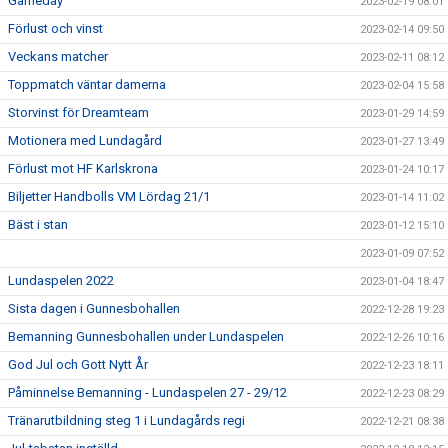
Gameday
2023-02-19 08:01
Förlust och vinst
2023-02-14 09:50
Veckans matcher
2023-02-11 08:12
Toppmatch väntar damerna
2023-02-04 15:58
Storvinst för Dreamteam
2023-01-29 14:59
Motionera med Lundagård
2023-01-27 13:49
Förlust mot HF Karlskrona
2023-01-24 10:17
Biljetter Handbolls VM Lördag 21/1
2023-01-14 11:02
Bäst i stan
2023-01-12 15:10
2023-01-09 07:52
Lundaspelen 2022
2023-01-04 18:47
Sista dagen i Gunnesbohallen
2022-12-28 19:23
Bemanning Gunnesbohallen under Lundaspelen
2022-12-26 10:16
God Jul och Gott Nytt År
2022-12-23 18:11
Påminnelse Bemanning - Lundaspelen 27 - 29/12
2022-12-23 08:29
Tränarutbildning steg 1 i Lundagårds regi
2022-12-21 08:38