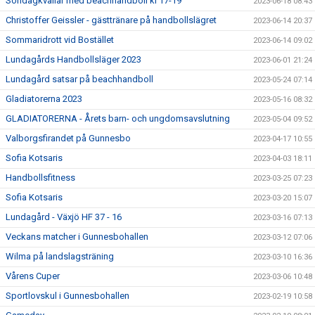
Söndagkvällar med beachhandboll kl 17-19
2023-06-18 08:43
Christoffer Geissler - gästtränare på handbollslägret
2023-06-14 20:37
Sommaridrott vid Bostället
2023-06-14 09:02
Lundagårds Handbollsläger 2023
2023-06-01 21:24
Lundagård satsar på beachhandboll
2023-05-24 07:14
Gladiatorerna 2023
2023-05-16 08:32
GLADIATORERNA - Årets barn- och ungdomsavslutning
2023-05-04 09:52
Valborgsfirandet på Gunnesbo
2023-04-17 10:55
Sofia Kotsaris
2023-04-03 18:11
Handbollsfitness
2023-03-25 07:23
Sofia Kotsaris
2023-03-20 15:07
Lundagård - Växjö HF 37 - 16
2023-03-16 07:13
Veckans matcher i Gunnesbohallen
2023-03-12 07:06
Wilma på landslagsträning
2023-03-10 16:36
Vårens Cuper
2023-03-06 10:48
Sportlovskul i Gunnesbohallen
2023-02-19 10:58