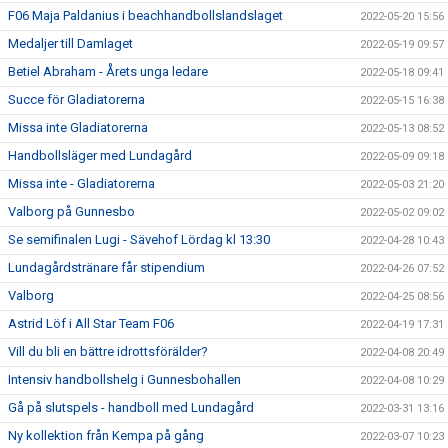
F06 Maja Paldanius i beachhandbollslandslaget
2022-05-20 15:56
Medaljer till Damlaget
2022-05-19 09:57
Betiel Abraham - Årets unga ledare
2022-05-18 09:41
Succe för Gladiatorerna
2022-05-15 16:38
Missa inte Gladiatorerna
2022-05-13 08:52
Handbollsläger med Lundagård
2022-05-09 09:18
Missa inte - Gladiatorerna
2022-05-03 21:20
Valborg på Gunnesbo
2022-05-02 09:02
Se semifinalen Lugi - Sävehof Lördag kl 13:30
2022-04-28 10:43
Lundagårdstränare får stipendium
2022-04-26 07:52
Valborg
2022-04-25 08:56
Astrid Löf i All Star Team F06
2022-04-19 17:31
Vill du bli en bättre idrottsförälder?
2022-04-08 20:49
Intensiv handbollshelg i Gunnesbohallen
2022-04-08 10:29
Gå på slutspels - handboll med Lundagård
2022-03-31 13:16
Ny kollektion från Kempa på gång
2022-03-07 10:23