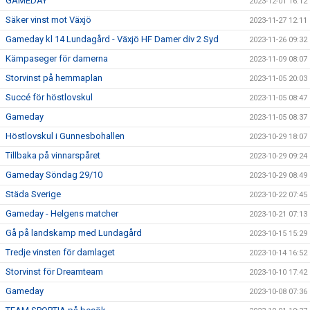
GAMEDAY
2023-12-01 16:12
Säker vinst mot Växjö
2023-11-27 12:11
Gameday kl 14 Lundagård - Växjö HF Damer div 2 Syd
2023-11-26 09:32
Kämpaseger för damerna
2023-11-09 08:07
Storvinst på hemmaplan
2023-11-05 20:03
Succé för höstlovskul
2023-11-05 08:47
Gameday
2023-11-05 08:37
Höstlovskul i Gunnesbohallen
2023-10-29 18:07
Tillbaka på vinnarspåret
2023-10-29 09:24
Gameday Söndag 29/10
2023-10-29 08:49
Städa Sverige
2023-10-22 07:45
Gameday - Helgens matcher
2023-10-21 07:13
Gå på landskamp med Lundagård
2023-10-15 15:29
Tredje vinsten för damlaget
2023-10-14 16:52
Storvinst för Dreamteam
2023-10-10 17:42
Gameday
2023-10-08 07:36