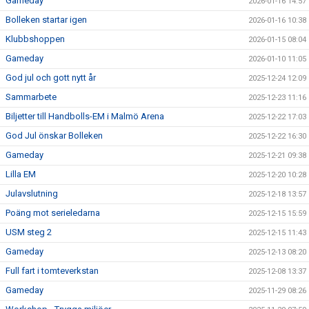
Gameday
2026-01-16 14:57
Bolleken startar igen
2026-01-16 10:38
Klubbshoppen
2026-01-15 08:04
Gameday
2026-01-10 11:05
God jul och gott nytt år
2025-12-24 12:09
Sammarbete
2025-12-23 11:16
Biljetter till Handbolls-EM i Malmö Arena
2025-12-22 17:03
God Jul önskar Bolleken
2025-12-22 16:30
Gameday
2025-12-21 09:38
Lilla EM
2025-12-20 10:28
Julavslutning
2025-12-18 13:57
Poäng mot serieledarna
2025-12-15 15:59
USM steg 2
2025-12-15 11:43
Gameday
2025-12-13 08:20
Full fart i tomteverkstan
2025-12-08 13:37
Gameday
2025-11-29 08:26