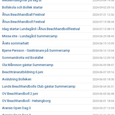
Medlemsavgifter på väg ut
2024-09-04 14:08
Bollskola och Bollek startar
2024-09-02 09:16
Åhus Beachhandball Festival
2024-07-21 12:56
Åhus Beachhandboll Festival
2024-07-19 08:34
Idag startar Lundagård i Åhus Beachhandbollfestival
2024-07-13 08:19
Missa inte - Lundagård Summercamp
2024-06-29 08:45
Årets sommarhatt
2024-06-19 10:09
Bjarne Persson - Gästtränare på Summercamp
2024-06-16 10:04
Sommaridrotta vid Bostället
2024-06-12 09:18
Ola Månsson gästar Summercamp
2024-06-09 08:47
Beachtränarutbildning 6 juni
2024-06-07 09:16
Avslutning Bolleken
2024-06-05 18:30
Lunds Beachhandbolls Club gästar Summercamp
2024-06-04 06:51
OV Beachhandboll 2 juni
2024-06-03 06:48
OV Beachhandboll - Helsingborg
2024-06-01 18:04
Aranäs Open Dag 3
2024-05-27 15:59