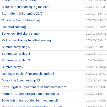
TEAM SPORTIA på besök
2023-10-01 19:37
Matchvärdsutbildning Digitalt 25/9
2023-09-22 07:36
Stormöte - föräldramöte 20/9
2023-09-18 14:12
Succe för Handbollens Dag
2023-09-16 18:15
Handbollens dag
2023-09-11 20:25
Bollek och Bollskola startar
2023-09-03 09:35
Välkomna till en ny handbollsäsong
2023-08-27 19:16
Summercamp dag 5
2023-08-16 10:13
Summercamp dag 4
2023-08-11 07:42
Summercamp dag 3
2023-08-09 16:44
Summercamp 23
2023-08-08 18:41
Damlaget spelar Åhus Beachhandboll
2023-07-21 14:56
Missa inte Summercamp 23
2023-06-28 21:51
Ebba Engdahl - gästtränare på Summercamp 23
2023-06-26 08:30
Parman - Gästtränare på Summercamp 23
2023-06-24 16:15
Betiel gästtränare under Summercamp 23
2023-06-19 08:00