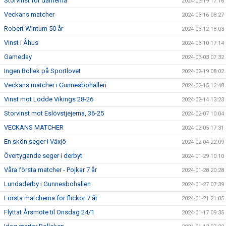
Storvinst för damerna
2024-03-19 17:16
Veckans matcher
2024-03-16 08:27
Robert Wintum 50 år
2024-03-12 18:03
Vinst i Åhus
2024-03-10 17:14
Gameday
2024-03-03 07:32
Ingen Bollek på Sportlovet
2024-02-19 08:02
Veckans matcher i Gunnesbohallen
2024-02-15 12:48
Vinst mot Lödde Vikings 28-26
2024-02-14 13:23
Storvinst mot Eslövstjejerna, 36-25
2024-02-07 10:04
VECKANS MATCHER
2024-02-05 17:31
En skön seger i Växjö
2024-02-04 22:09
Övertygande seger i derbyt
2024-01-29 10:10
Våra första matcher - Pojkar 7 år
2024-01-28 20:28
Lundaderby i Gunnesbohallen
2024-01-27 07:39
Första matcherna för flickor 7 år
2024-01-21 21:05
Flyttat Årsmöte til Onsdag 24/1
2024-01-17 09:35