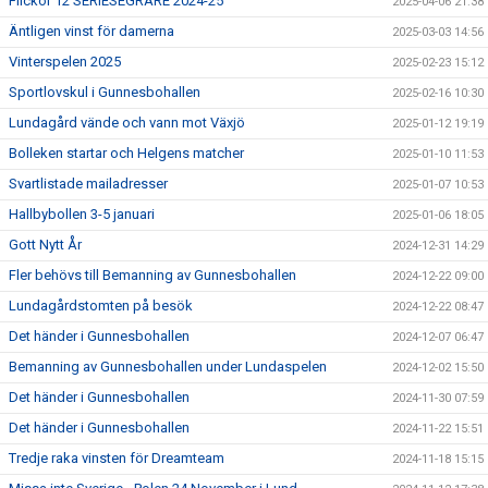
Flickor 12 SERIESEGRARE 2024-25
2025-04-06 21:38
Äntligen vinst för damerna
2025-03-03 14:56
Vinterspelen 2025
2025-02-23 15:12
Sportlovskul i Gunnesbohallen
2025-02-16 10:30
Lundagård vände och vann mot Växjö
2025-01-12 19:19
Bolleken startar och Helgens matcher
2025-01-10 11:53
Svartlistade mailadresser
2025-01-07 10:53
Hallbybollen 3-5 januari
2025-01-06 18:05
Gott Nytt År
2024-12-31 14:29
Fler behövs till Bemanning av Gunnesbohallen
2024-12-22 09:00
Lundagårdstomten på besök
2024-12-22 08:47
Det händer i Gunnesbohallen
2024-12-07 06:47
Bemanning av Gunnesbohallen under Lundaspelen
2024-12-02 15:50
Det händer i Gunnesbohallen
2024-11-30 07:59
Det händer i Gunnesbohallen
2024-11-22 15:51
Tredje raka vinsten för Dreamteam
2024-11-18 15:15