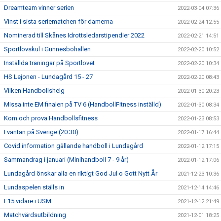
Dreamteam vinner serien
2022-03-04 07:36
Vinst i sista seriematchen för damerna
2022-02-24 12:55
Nominerad till Skånes Idrottsledarstipendier 2022
2022-02-21 14:51
Sportlovskul i Gunnesbohallen
2022-02-20 10:52
Inställda träningar på Sportlovet
2022-02-20 10:34
HS Lejonen - Lundagård 15 - 27
2022-02-20 08:43
Vilken Handbollshelg
2022-01-30 20:23
Missa inte EM finalen på TV 6 (HandbollFitness inställd)
2022-01-30 08:34
Kom och prova Handbollsfitness
2022-01-23 08:53
I väntan på Sverige (20:30)
2022-01-17 16:44
Covid information gällande handboll i Lundagård
2022-01-12 17:15
Sammandrag i januari (Minihandboll 7 - 9 år)
2022-01-12 17:06
Lundagård önskar alla en riktigt God Jul o Gott Nytt År
2021-12-23 10:36
Lundaspelen ställs in
2021-12-14 14:46
F15 vidare i USM
2021-12-12 21:49
Matchvärdsutbildning
2021-12-01 18:25