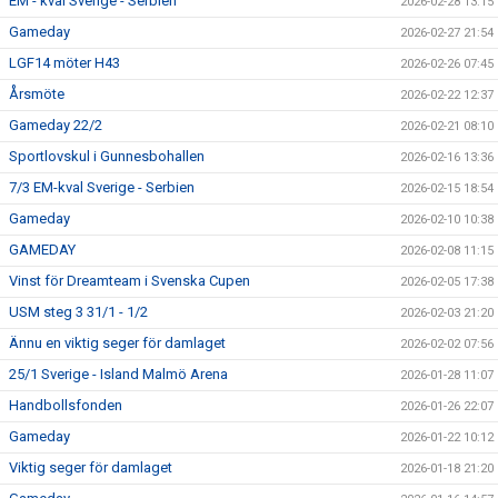
EM - kval Sverige - Serbien
2026-02-28 13:15
Gameday
2026-02-27 21:54
LGF14 möter H43
2026-02-26 07:45
Årsmöte
2026-02-22 12:37
Gameday 22/2
2026-02-21 08:10
Sportlovskul i Gunnesbohallen
2026-02-16 13:36
7/3 EM-kval Sverige - Serbien
2026-02-15 18:54
Gameday
2026-02-10 10:38
GAMEDAY
2026-02-08 11:15
Vinst för Dreamteam i Svenska Cupen
2026-02-05 17:38
USM steg 3 31/1 - 1/2
2026-02-03 21:20
Ännu en viktig seger för damlaget
2026-02-02 07:56
25/1 Sverige - Island Malmö Arena
2026-01-28 11:07
Handbollsfonden
2026-01-26 22:07
Gameday
2026-01-22 10:12
Viktig seger för damlaget
2026-01-18 21:20