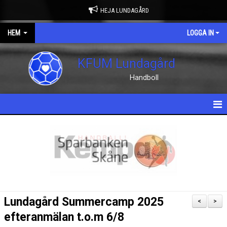
HEJA LUNDAGÅRD
HEM
LOGGA IN
KFUM Lundagård
Handboll
HEM
NYHETER
OM KLUBBEN
KONTAKT
Lundagård Summercamp 2025
<
>
KALENDER
efteranmälan t.o.m 6/8