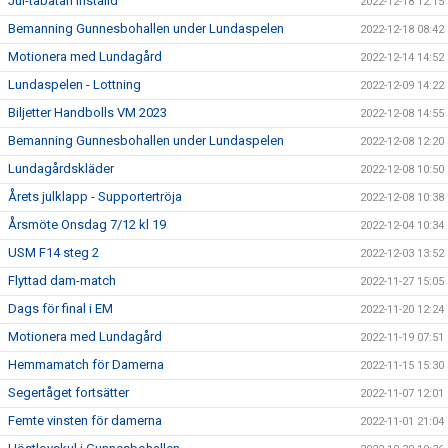
Jul-tabatan inställd
2022-12-18 12:15
Bemanning Gunnesbohallen under Lundaspelen
2022-12-18 08:42
Motionera med Lundagård
2022-12-14 14:52
Lundaspelen - Lottning
2022-12-09 14:22
Biljetter Handbolls VM 2023
2022-12-08 14:55
Bemanning Gunnesbohallen under Lundaspelen
2022-12-08 12:20
Lundagårdskläder
2022-12-08 10:50
Årets julklapp - Supportertröja
2022-12-08 10:38
Årsmöte Onsdag 7/12 kl 19
2022-12-04 10:34
USM F14 steg 2
2022-12-03 13:52
Flyttad dam-match
2022-11-27 15:05
Dags för final i EM
2022-11-20 12:24
Motionera med Lundagård
2022-11-19 07:51
Hemmamatch för Damerna
2022-11-15 15:30
Segertåget fortsätter
2022-11-07 12:01
Femte vinsten för damerna
2022-11-01 21:04