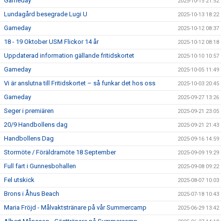
Gameday
2025-10-15 21:52
Lundagård besegrade Lugi U
2025-10-13 18:22
Gameday
2025-10-12 08:37
18 - 19 Oktober USM Flickor 14 år
2025-10-12 08:18
Uppdaterad information gällande fritidskortet
2025-10-10 10:57
Gameday
2025-10-05 11:49
Vi är anslutna till Fritidskortet – så funkar det hos oss
2025-10-03 20:45
Gameday
2025-09-27 13:26
Seger i premiären
2025-09-21 23:05
20/9 Handbollens dag
2025-09-21 21:43
Handbollens Dag
2025-09-16 14:59
Stormöte / Föräldramöte 18 September
2025-09-09 19:29
Full fart i Gunnesbohallen
2025-09-08 09:22
Fel utskick
2025-08-07 10:03
Brons i Åhus Beach
2025-07-18 10:43
Maria Fröjd - Målvaktstränare på vår Summercamp
2025-06-29 13:42