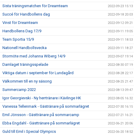
Sista träningsmatchen för Dreamteam
2022-09-23 15:13
Succé för Handbollens dag
2022-09-18 20:03
Vinst för Dreamteam
2022-09-12 09:21
Handbollens Dag 17/9
2022-09-11 19:05
Team Sportia 15/9
2022-09-11 18:53
Nationell Handbollsvecka
2022-09-11 18:27
Stormöte med Johanna Wiberg 14/9
2022-09-07 19:14
Damlaget träningsspelade
2022-08-30 07:19
Viktiga datum i september för Lundagård
2022-08-28 22:17
Välkommen till en ny säsong
2022-08-25 21:47
Summercamp 2022
2022-08-13 09:47
Igor Georgievski - Ny herrtränare i Kävlinge HK
2022-08-05 16:32
Vanessa Tellenmark - Gästränare på sommarlägret
2022-07-30 16:15
Emil Jönsson - Gästtränare på sommarcamp
2022-07-21 16:21
Ebba Engdahl - Gästtränare på sommarlägret
2022-06-21 20:06
Guld till Emil i Special Olympics
2022-06-20 18:52