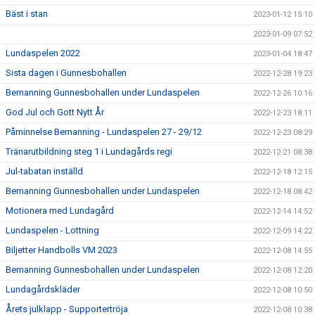
Bäst i stan
2023-01-12 15:10
2023-01-09 07:52
Lundaspelen 2022
2023-01-04 18:47
Sista dagen i Gunnesbohallen
2022-12-28 19:23
Bemanning Gunnesbohallen under Lundaspelen
2022-12-26 10:16
God Jul och Gott Nytt År
2022-12-23 18:11
Påminnelse Bemanning - Lundaspelen 27 - 29/12
2022-12-23 08:29
Tränarutbildning steg 1 i Lundagårds regi
2022-12-21 08:38
Jul-tabatan inställd
2022-12-18 12:15
Bemanning Gunnesbohallen under Lundaspelen
2022-12-18 08:42
Motionera med Lundagård
2022-12-14 14:52
Lundaspelen - Lottning
2022-12-09 14:22
Biljetter Handbolls VM 2023
2022-12-08 14:55
Bemanning Gunnesbohallen under Lundaspelen
2022-12-08 12:20
Lundagårdskläder
2022-12-08 10:50
Årets julklapp - Supportertröja
2022-12-08 10:38