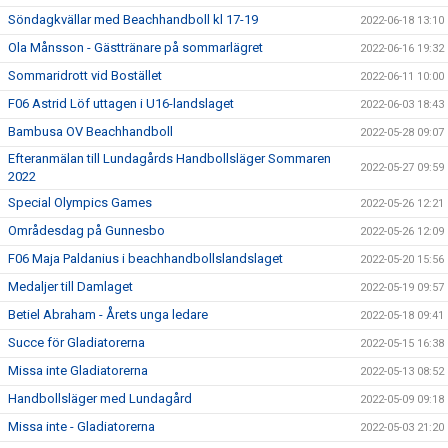
Söndagkvällar med Beachhandboll kl 17-19
2022-06-18 13:10
Ola Månsson - Gästtränare på sommarlägret
2022-06-16 19:32
Sommaridrott vid Bostället
2022-06-11 10:00
F06 Astrid Löf uttagen i U16-landslaget
2022-06-03 18:43
Bambusa OV Beachhandboll
2022-05-28 09:07
Efteranmälan till Lundagårds Handbollsläger Sommaren
2022-05-27 09:59
2022
Special Olympics Games
2022-05-26 12:21
Områdesdag på Gunnesbo
2022-05-26 12:09
F06 Maja Paldanius i beachhandbollslandslaget
2022-05-20 15:56
Medaljer till Damlaget
2022-05-19 09:57
Betiel Abraham - Årets unga ledare
2022-05-18 09:41
Succe för Gladiatorerna
2022-05-15 16:38
Missa inte Gladiatorerna
2022-05-13 08:52
Handbollsläger med Lundagård
2022-05-09 09:18
Missa inte - Gladiatorerna
2022-05-03 21:20