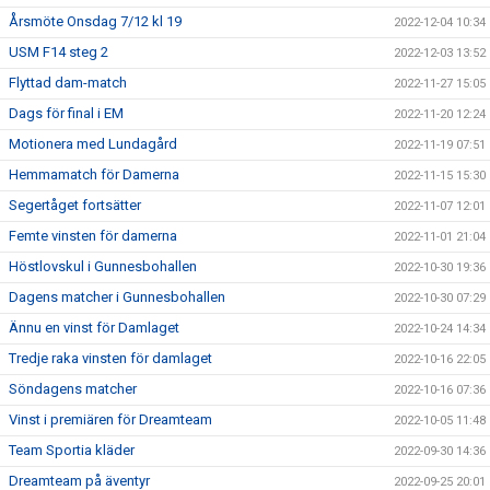
Årsmöte Onsdag 7/12 kl 19
2022-12-04 10:34
USM F14 steg 2
2022-12-03 13:52
Flyttad dam-match
2022-11-27 15:05
Dags för final i EM
2022-11-20 12:24
Motionera med Lundagård
2022-11-19 07:51
Hemmamatch för Damerna
2022-11-15 15:30
Segertåget fortsätter
2022-11-07 12:01
Femte vinsten för damerna
2022-11-01 21:04
Höstlovskul i Gunnesbohallen
2022-10-30 19:36
Dagens matcher i Gunnesbohallen
2022-10-30 07:29
Ännu en vinst för Damlaget
2022-10-24 14:34
Tredje raka vinsten för damlaget
2022-10-16 22:05
Söndagens matcher
2022-10-16 07:36
Vinst i premiären för Dreamteam
2022-10-05 11:48
Team Sportia kläder
2022-09-30 14:36
Dreamteam på äventyr
2022-09-25 20:01