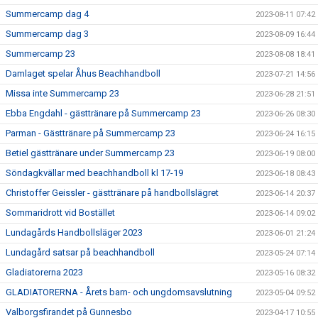
Summercamp dag 4
2023-08-11 07:42
Summercamp dag 3
2023-08-09 16:44
Summercamp 23
2023-08-08 18:41
Damlaget spelar Åhus Beachhandboll
2023-07-21 14:56
Missa inte Summercamp 23
2023-06-28 21:51
Ebba Engdahl - gästtränare på Summercamp 23
2023-06-26 08:30
Parman - Gästtränare på Summercamp 23
2023-06-24 16:15
Betiel gästtränare under Summercamp 23
2023-06-19 08:00
Söndagkvällar med beachhandboll kl 17-19
2023-06-18 08:43
Christoffer Geissler - gästtränare på handbollslägret
2023-06-14 20:37
Sommaridrott vid Bostället
2023-06-14 09:02
Lundagårds Handbollsläger 2023
2023-06-01 21:24
Lundagård satsar på beachhandboll
2023-05-24 07:14
Gladiatorerna 2023
2023-05-16 08:32
GLADIATORERNA - Årets barn- och ungdomsavslutning
2023-05-04 09:52
Valborgsfirandet på Gunnesbo
2023-04-17 10:55