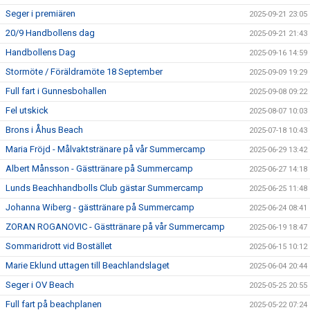
Seger i premiären
2025-09-21 23:05
20/9 Handbollens dag
2025-09-21 21:43
Handbollens Dag
2025-09-16 14:59
Stormöte / Föräldramöte 18 September
2025-09-09 19:29
Full fart i Gunnesbohallen
2025-09-08 09:22
Fel utskick
2025-08-07 10:03
Brons i Åhus Beach
2025-07-18 10:43
Maria Fröjd - Målvaktstränare på vår Summercamp
2025-06-29 13:42
Albert Månsson - Gästtränare på Summercamp
2025-06-27 14:18
Lunds Beachhandbolls Club gästar Summercamp
2025-06-25 11:48
Johanna Wiberg - gästtränare på Summercamp
2025-06-24 08:41
ZORAN ROGANOVIC - Gästtränare på vår Summercamp
2025-06-19 18:47
Sommaridrott vid Bostället
2025-06-15 10:12
Marie Eklund uttagen till Beachlandslaget
2025-06-04 20:44
Seger i OV Beach
2025-05-25 20:55
Full fart på beachplanen
2025-05-22 07:24