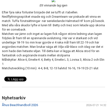
BILDGALLERI
Ett vinnande lag igen
Efter fyra raka förluster började det se tufft ut i tabellen.
DOKUMENT
Nedflyttningsspöket visade sig och Dreamteam var piskade att vinna en
match. Tuffa förutsättningar när serieledande Halmstad HF kom på besök.
VÅRA LAG/TRÄNARE
Med alla våra skador lyfte vi luren till Betty och Inez som letade upp skorna
för en comeback.
Matchen var jämn och inget av lagen fick någon större ledning utan lagen
KLUBBSHOP
följdes åt fram till en spännande avslutning. Här var vi starkast och vid
underläge 18-19 tio min kvar gjorde vi 4 raka mål fram till 22-19 och här
MATCHER
avgjordes matchen. Man brukar säga att
Vilja slår klass
och idag var det vi
som hade den hetaste viljan. Till detta kan vi lägga att Alicia stod för en
GUNNESBOHALLEN
fantastisk och avgörande insats mellan stolparna
Målskyttar: Alice 6, Emelie K 4, Betty 4, Emelie L 3, Lovisa 3, Alicia 2 och Elin
1
FRITIDSKORTET
Matchutveckling (10 min): 4-4, 8-8, 12-13 halvtid 16-16, 19-19 23-21 slut
Nyhetsarkiv
Åhus Beachhandboll 2026
2026-07-21 14:32