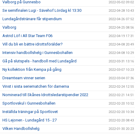
Valborg på Gunnesbo
2022-05-02 09:02
Se semifinalen Lugi - Sävehof Lördag kl 13:30
2022-04-28 10:43
Lundagårdstränare får stipendium
2022-04-26 07:52
Valborg
2022-04-25 08:56
Astrid Löf i All Star Team F06
2022-04-19 17:31
Vill du bli en bättre idrottsförälder?
2022-04-08 20:49
Intensiv handbollshelg i Gunnesbohallen
2022-04-08 10:29
Gå på slutspels - handboll med Lundagård
2022-03-31 13:16
Ny kollektion från Kempa på gång
2022-03-07 10:23
Dreamteam vinner serien
2022-03-04 07:36
Vinst i sista seriematchen för damerna
2022-02-24 12:55
Nominerad till Skånes Idrottsledarstipendier 2022
2022-02-21 14:51
Sportlovskul i Gunnesbohallen
2022-02-20 10:52
Inställda träningar på Sportlovet
2022-02-20 10:34
HS Lejonen - Lundagård 15 - 27
2022-02-20 08:43
Vilken Handbollshelg
2022-01-30 20:23