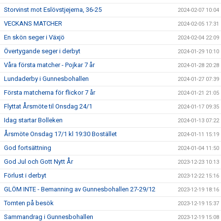
Storvinst mot Eslövstjejerna, 36-25
2024-02-07 10:04
VECKANS MATCHER
2024-02-05 17:31
En skön seger i Växjö
2024-02-04 22:09
Övertygande seger i derbyt
2024-01-29 10:10
Våra första matcher - Pojkar 7 år
2024-01-28 20:28
Lundaderby i Gunnesbohallen
2024-01-27 07:39
Första matcherna för flickor 7 år
2024-01-21 21:05
Flyttat Årsmöte til Onsdag 24/1
2024-01-17 09:35
Idag startar Bolleken
2024-01-13 07:22
Årsmöte Onsdag 17/1 kl 19:30 Bostället
2024-01-11 15:19
God fortsättning
2024-01-04 11:50
God Jul och Gott Nytt År
2023-12-23 10:13
Förlust i derbyt
2023-12-22 15:16
GLÖM INTE - Bemanning av Gunnesbohallen 27-29/12
2023-12-19 18:16
Tomten på besök
2023-12-19 15:37
Sammandrag i Gunnesbohallen
2023-12-19 15:08