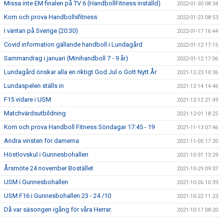
Missa inte EM finalen på TV 6 (HandbollFitness inställd)
2022-01-30 08:34
Kom och prova Handbollsfitness
2022-01-23 08:53
I väntan på Sverige (20:30)
2022-01-17 16:44
Covid information gällande handboll i Lundagård
2022-01-12 17:15
Sammandrag i januari (Minihandboll 7 - 9 år)
2022-01-12 17:06
Lundagård önskar alla en riktigt God Jul o Gott Nytt År
2021-12-23 10:36
Lundaspelen ställs in
2021-12-14 14:46
F15 vidare i USM
2021-12-12 21:49
Matchvärdsutbildning
2021-12-01 18:25
Kom och prova Handboll Fitness Söndagar 17:45 - 19
2021-11-13 07:46
Andra vinsten för damerna
2021-11-05 17:20
Höstlovskul i Gunnesbohallen
2021-10-31 13:29
Årsmöte 24 november Bostället
2021-10-29 09:37
USM i Gunnesbohallen
2021-10-26 10:39
USM F16 i Gunnesbohallen 23 - 24 /10
2021-10-22 11:23
Då var säsongen igång för våra Herrar.
2021-10-17 08:20