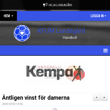
HEJA LUNDAGÅRD
HEM
LOGGA IN
KFUM Lundagård
Handboll
HEM
NYHETER
OM KLUBBEN
KONTAKT
Äntligen vinst för damerna
<
>
KALENDER
2025-03-03 14:56