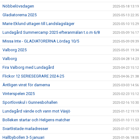
Nöbbelövsdagen
2025-05-18 13:19
Gladiatorerna 2025
2025-05-13 22:35
Marie Eklund uttagen till Landslagsläger
2025-05-10 15:29
Lundagård Summercamp 2025 efteranmälan t.o.m 6/8
2025-05-09 16:17
Missa Inte - GLADIATORERNA Lördag 10/5
2025-05-09 09:39
Valborg 2025
2025-05-01 19:34
Valborg
2025-04-28 14:23
Fira Valborg med Lundagård
2025-04-23 15:12
Flickor 12 SERIESEGRARE 2024-25
2025-04-06 21:38
Äntligen vinst för damerna
2025-03-03 14:56
Vinterspelen 2025
2025-02-23 15:12
Sportlovskul i Gunnesbohallen
2025-02-16 10:30
Lundagård vände och vann mot Växjö
2025-01-12 19:19
Bolleken startar och Helgens matcher
2025-01-10 11:53
Svartlistade mailadresser
2025-01-07 10:53
Hallbybollen 3-5 januari
2025-01-06 18:05