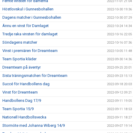
Femte vinsten för damerna
2022-11-01 21:04
Höstlovskul i Gunnesbohallen
2022-10-30 19:36
Dagens matcher i Gunnesbohallen
2022-10-30 07:29
Ännu en vinst för Damlaget
2022-10-24 14:34
Tredje raka vinsten för damlaget
2022-10-16 22:05
Söndagens matcher
2022-10-16 07:36
Vinst i premiären för Dreamteam
2022-10-05 11:48
Team Sportia kläder
2022-09-30 14:36
Dreamteam på äventyr
2022-09-25 20:01
Sista träningsmatchen för Dreamteam
2022-09-23 15:13
Succé för Handbollens dag
2022-09-18 20:03
Vinst för Dreamteam
2022-09-12 09:21
Handbollens Dag 17/9
2022-09-11 19:05
Team Sportia 15/9
2022-09-11 18:53
Nationell Handbollsvecka
2022-09-11 18:27
Stormöte med Johanna Wiberg 14/9
2022-09-07 19:14