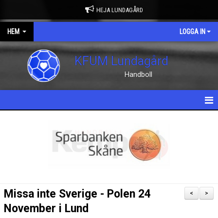
HEJA LUNDAGÅRD
HEM
LOGGA IN
KFUM Lundagård
Handboll
HEM
NYHETER
OM KLUBBEN
KONTAKT
Missa inte Sverige - Polen 24
<
>
KALENDER
November i Lund