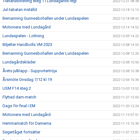
Tränarutbildning steg 1 i Lundagårds regi
2022-12-21 08:38
Jul-tabatan inställd
2022-12-18 12:15
Bemanning Gunnesbohallen under Lundaspelen
2022-12-18 08:42
Motionera med Lundagård
2022-12-14 14:52
Lundaspelen - Lottning
2022-12-09 14:22
Biljetter Handbolls VM 2023
2022-12-08 14:55
Bemanning Gunnesbohallen under Lundaspelen
2022-12-08 12:20
Lundagårdskläder
2022-12-08 10:50
Årets julklapp - Supportertröja
2022-12-08 10:38
Årsmöte Onsdag 7/12 kl 19
2022-12-04 10:34
USM F14 steg 2
2022-12-03 13:52
Flyttad dam-match
2022-11-27 15:05
Dags för final i EM
2022-11-20 12:24
Motionera med Lundagård
2022-11-19 07:51
Hemmamatch för Damerna
2022-11-15 15:30
Segertåget fortsätter
2022-11-07 12:01