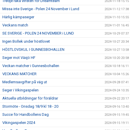
Tredje raka vinsten för Dreamteam
2024-11-18 15:15
Missa inte Sverige - Polen 24 November i Lund
2024-11-12 17:38
Härlig kämpaseger
2024-11-10 15:55
Veckans match
2024-11-01 16:45
SE SVERIGE - POLEN 24 NOVEMBER i LUND
2024-10-29 07:37
Ingen Bollek under höstlovet
2024-10-27 20:34
HÖSTLOVSKUL I GUNNESBOHALLEN
2024-10-27 13:58
Seger mot Växjö HF
2024-10-20 20:58
Veckan matcher i Gunnesbohallen
2024-10-18 16:11
VECKANS MATCHER
2024-10-04 15:26
Medlemsavgifter på väg ut
2024-09-28 07:41
Seger i Vikingaspelen
2024-09-24 10:35
Aktuella utbildningar för föräldrar
2024-09-22 20:17
Stormöte - Onsdag 18/9 kl 18 - 20
2024-09-16 13:40
Succe för Handbollens Dag
2024-09-15 19:45
Vikingaspelen 2024
2024-09-15 19:11