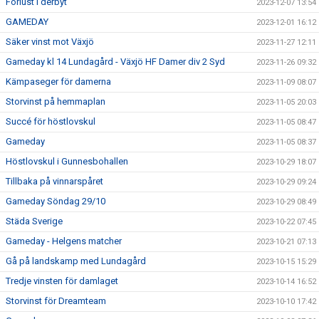
Förlust i derbyt
2023-12-07 13:54
GAMEDAY
2023-12-01 16:12
Säker vinst mot Växjö
2023-11-27 12:11
Gameday kl 14 Lundagård - Växjö HF Damer div 2 Syd
2023-11-26 09:32
Kämpaseger för damerna
2023-11-09 08:07
Storvinst på hemmaplan
2023-11-05 20:03
Succé för höstlovskul
2023-11-05 08:47
Gameday
2023-11-05 08:37
Höstlovskul i Gunnesbohallen
2023-10-29 18:07
Tillbaka på vinnarspåret
2023-10-29 09:24
Gameday Söndag 29/10
2023-10-29 08:49
Städa Sverige
2023-10-22 07:45
Gameday - Helgens matcher
2023-10-21 07:13
Gå på landskamp med Lundagård
2023-10-15 15:29
Tredje vinsten för damlaget
2023-10-14 16:52
Storvinst för Dreamteam
2023-10-10 17:42