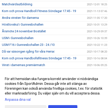
Matchvärdsutbildning
2021-12-01 18:25
Kom och prova Handboll Fitness Söndagar 17:45 - 19
2021-11-13 07:46
Andra vinsten för damerna
2021-11-05 17:20
Höstlovskul i Gunnesbohallen
2021-10-31 13:29
Årsmöte 24 november Bostället
2021-10-29 09:37
USM i Gunnesbohallen
2021-10-26 10:39
USM F16 i Gunnesbohallen 23 - 24 /10
2021-10-22 11:23
Då var säsongen igång för våra Herrar.
2021-10-17 08:20
Kom och prova Handbollsfitness Söndagar 17:45 - 19
2021-10-16 08:04
Vinst i damernas premiärmatch
2021-10-06 09:25
2021-09-20 11:46
Succe för Handbollens Dag
För att hemsidan ska fungera korrekt använder vi nödvändiga
2021-09-20 07:06
cookies från SportAdmin. Dessa går inte att stänga av.
Söndagskvällar med beachhandboll
2021-08-19 16:26
Föreningen kan också använda frivilliga cookies, t.ex. för statistik
eller marknadsföring. Du väljer själv om du vill acceptera dessa.
Anpassa dina val
Cookie-inställningar
Gå till Webbversion