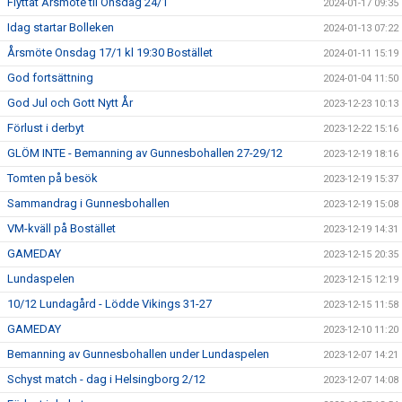
Flyttat Årsmöte til Onsdag 24/1
2024-01-17 09:35
Idag startar Bolleken
2024-01-13 07:22
Årsmöte Onsdag 17/1 kl 19:30 Bostället
2024-01-11 15:19
God fortsättning
2024-01-04 11:50
God Jul och Gott Nytt År
2023-12-23 10:13
Förlust i derbyt
2023-12-22 15:16
GLÖM INTE - Bemanning av Gunnesbohallen 27-29/12
2023-12-19 18:16
Tomten på besök
2023-12-19 15:37
Sammandrag i Gunnesbohallen
2023-12-19 15:08
VM-kväll på Bostället
2023-12-19 14:31
GAMEDAY
2023-12-15 20:35
Lundaspelen
2023-12-15 12:19
10/12 Lundagård - Lödde Vikings 31-27
2023-12-15 11:58
GAMEDAY
2023-12-10 11:20
Bemanning av Gunnesbohallen under Lundaspelen
2023-12-07 14:21
Schyst match - dag i Helsingborg 2/12
2023-12-07 14:08