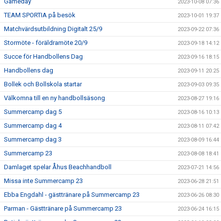
Gameday
2023-10-08 07:36
TEAM SPORTIA på besök
2023-10-01 19:37
Matchvärdsutbildning Digitalt 25/9
2023-09-22 07:36
Stormöte - föräldramöte 20/9
2023-09-18 14:12
Succe för Handbollens Dag
2023-09-16 18:15
Handbollens dag
2023-09-11 20:25
Bollek och Bollskola startar
2023-09-03 09:35
Välkomna till en ny handbollsäsong
2023-08-27 19:16
Summercamp dag 5
2023-08-16 10:13
Summercamp dag 4
2023-08-11 07:42
Summercamp dag 3
2023-08-09 16:44
Summercamp 23
2023-08-08 18:41
Damlaget spelar Åhus Beachhandboll
2023-07-21 14:56
Missa inte Summercamp 23
2023-06-28 21:51
Ebba Engdahl - gästtränare på Summercamp 23
2023-06-26 08:30
Parman - Gästtränare på Summercamp 23
2023-06-24 16:15