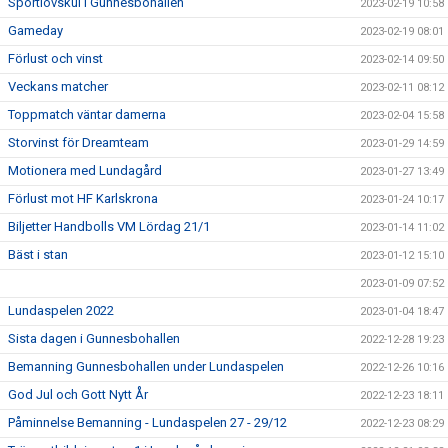
Sportlovskul i Gunnesbohallen
2023-02-19 10:58
Gameday
2023-02-19 08:01
Förlust och vinst
2023-02-14 09:50
Veckans matcher
2023-02-11 08:12
Toppmatch väntar damerna
2023-02-04 15:58
Storvinst för Dreamteam
2023-01-29 14:59
Motionera med Lundagård
2023-01-27 13:49
Förlust mot HF Karlskrona
2023-01-24 10:17
Biljetter Handbolls VM Lördag 21/1
2023-01-14 11:02
Bäst i stan
2023-01-12 15:10
2023-01-09 07:52
Lundaspelen 2022
2023-01-04 18:47
Sista dagen i Gunnesbohallen
2022-12-28 19:23
Bemanning Gunnesbohallen under Lundaspelen
2022-12-26 10:16
God Jul och Gott Nytt År
2022-12-23 18:11
Påminnelse Bemanning - Lundaspelen 27 - 29/12
2022-12-23 08:29