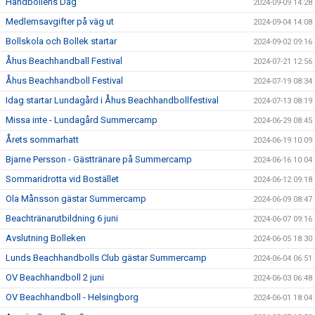
Handbollens Dag
2024-09-09 14:28
Medlemsavgifter på väg ut
2024-09-04 14:08
Bollskola och Bollek startar
2024-09-02 09:16
Åhus Beachhandball Festival
2024-07-21 12:56
Åhus Beachhandboll Festival
2024-07-19 08:34
Idag startar Lundagård i Åhus Beachhandbollfestival
2024-07-13 08:19
Missa inte - Lundagård Summercamp
2024-06-29 08:45
Årets sommarhatt
2024-06-19 10:09
Bjarne Persson - Gästtränare på Summercamp
2024-06-16 10:04
Sommaridrotta vid Bostället
2024-06-12 09:18
Ola Månsson gästar Summercamp
2024-06-09 08:47
Beachtränarutbildning 6 juni
2024-06-07 09:16
Avslutning Bolleken
2024-06-05 18:30
Lunds Beachhandbolls Club gästar Summercamp
2024-06-04 06:51
OV Beachhandboll 2 juni
2024-06-03 06:48
OV Beachhandboll - Helsingborg
2024-06-01 18:04