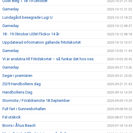
USM steg 1 18-19 Oktober
2025-10-21 21:54
Gameday
2025-10-15 21:52
Lundagård besegrade Lugi U
2025-10-13 18:22
Gameday
2025-10-12 08:37
18 - 19 Oktober USM Flickor 14 år
2025-10-12 08:18
Uppdaterad information gällande fritidskortet
2025-10-10 10:57
Gameday
2025-10-05 11:49
Vi är anslutna till Fritidskortet – så funkar det hos oss
2025-10-03 20:45
Gameday
2025-09-27 13:26
Seger i premiären
2025-09-21 23:05
20/9 Handbollens dag
2025-09-21 21:43
Handbollens Dag
2025-09-16 14:59
Stormöte / Föräldramöte 18 September
2025-09-09 19:29
Full fart i Gunnesbohallen
2025-09-08 09:22
Fel utskick
2025-08-07 10:03
Brons i Åhus Beach
2025-07-18 10:43