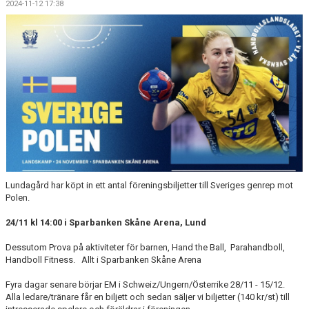
2024-11-12 17:38
BILDGALLERI
DOKUMENT
VÅRA LAG/TRÄNARE
KLUBBSHOP
MATCHER
GUNNESBOHALLEN
Lundagård har köpt in ett antal föreningsbiljetter till Sveriges genrep mot
FRITIDSKORTET
Polen.
24/11 kl 14:00 i Sparbanken Skåne Arena, Lund
Dessutom Prova på aktiviteter för barnen, Hand the Ball, Parahandboll,
Handboll Fitness. Allt i Sparbanken Skåne Arena
Fyra dagar senare börjar EM i Schweiz/Ungern/Österrike 28/11 - 15/12.
Alla ledare/tränare får en biljett och sedan säljer vi biljetter (140 kr/st) till