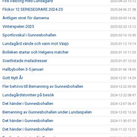
Fira Valborg med Lundagård
2025-04-23 15:12
Flickor 12 SERIESEGRARE 2024-25
2025-04-06 21:38
Äntligen vinst för damerna
2025-03-03 14:56
Vinterspelen 2025
2025-02-23 15:12
Sportlovskul i Gunnesbohallen
2025-02-16 10:30
Lundagård vände och vann mot Växjö
2025-01-12 19:19
Bolleken startar och Helgens matcher
2025-01-10 11:53
Svartlistade mailadresser
2025-01-07 10:53
Hallbybollen 3-5 januari
2025-01-06 18:05
Gott Nytt År
2024-12-31 14:29
Fler behövs till Bemanning av Gunnesbohallen
2024-12-22 09:00
Lundagårdstomten på besök
2024-12-22 08:47
Det händer i Gunnesbohallen
2024-12-07 06:47
Bemanning av Gunnesbohallen under Lundaspelen
2024-12-02 15:50
Det händer i Gunnesbohallen
2024-11-30 07:59
Det händer i Gunnesbohallen
2024-11-22 15:51