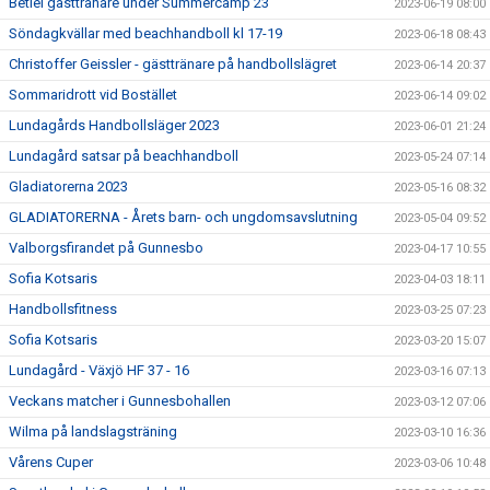
Betiel gästtränare under Summercamp 23
2023-06-19 08:00
Söndagkvällar med beachhandboll kl 17-19
2023-06-18 08:43
Christoffer Geissler - gästtränare på handbollslägret
2023-06-14 20:37
Sommaridrott vid Bostället
2023-06-14 09:02
Lundagårds Handbollsläger 2023
2023-06-01 21:24
Lundagård satsar på beachhandboll
2023-05-24 07:14
Gladiatorerna 2023
2023-05-16 08:32
GLADIATORERNA - Årets barn- och ungdomsavslutning
2023-05-04 09:52
Valborgsfirandet på Gunnesbo
2023-04-17 10:55
Sofia Kotsaris
2023-04-03 18:11
Handbollsfitness
2023-03-25 07:23
Sofia Kotsaris
2023-03-20 15:07
Lundagård - Växjö HF 37 - 16
2023-03-16 07:13
Veckans matcher i Gunnesbohallen
2023-03-12 07:06
Wilma på landslagsträning
2023-03-10 16:36
Vårens Cuper
2023-03-06 10:48