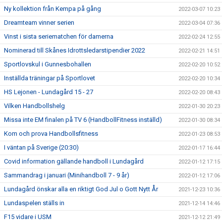
Ny kollektion från Kempa på gång
2022-03-07 10:23
Dreamteam vinner serien
2022-03-04 07:36
Vinst i sista seriematchen för damerna
2022-02-24 12:55
Nominerad till Skånes Idrottsledarstipendier 2022
2022-02-21 14:51
Sportlovskul i Gunnesbohallen
2022-02-20 10:52
Inställda träningar på Sportlovet
2022-02-20 10:34
HS Lejonen - Lundagård 15 - 27
2022-02-20 08:43
Vilken Handbollshelg
2022-01-30 20:23
Missa inte EM finalen på TV 6 (HandbollFitness inställd)
2022-01-30 08:34
Kom och prova Handbollsfitness
2022-01-23 08:53
I väntan på Sverige (20:30)
2022-01-17 16:44
Covid information gällande handboll i Lundagård
2022-01-12 17:15
Sammandrag i januari (Minihandboll 7 - 9 år)
2022-01-12 17:06
Lundagård önskar alla en riktigt God Jul o Gott Nytt År
2021-12-23 10:36
Lundaspelen ställs in
2021-12-14 14:46
F15 vidare i USM
2021-12-12 21:49