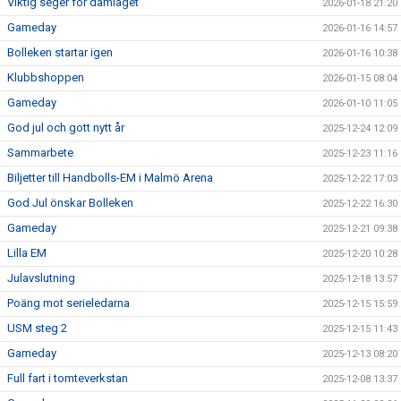
Viktig seger för damlaget
2026-01-18 21:20
Gameday
2026-01-16 14:57
Bolleken startar igen
2026-01-16 10:38
Klubbshoppen
2026-01-15 08:04
Gameday
2026-01-10 11:05
God jul och gott nytt år
2025-12-24 12:09
Sammarbete
2025-12-23 11:16
Biljetter till Handbolls-EM i Malmö Arena
2025-12-22 17:03
God Jul önskar Bolleken
2025-12-22 16:30
Gameday
2025-12-21 09:38
Lilla EM
2025-12-20 10:28
Julavslutning
2025-12-18 13:57
Poäng mot serieledarna
2025-12-15 15:59
USM steg 2
2025-12-15 11:43
Gameday
2025-12-13 08:20
Full fart i tomteverkstan
2025-12-08 13:37