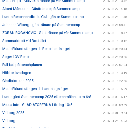
Maria Fröjd - Målvaktstränare på vår Summercamp
2025-06-29 13:42
Albert Månsson - Gästtränare på Summercamp
2025-06-27 14:18
Lunds Beachhandbolls Club gästar Summercamp
2025-06-25 11:48
Johanna Wiberg - gästtränare på Summercamp
2025-06-24 08:41
ZORAN ROGANOVIC - Gästtränare på vår Summercamp
2025-06-19 18:47
Sommaridrott vid Bostället
2025-06-15 10:12
Marie Eklund uttagen till Beachlandslaget
2025-06-04 20:44
Seger i OV Beach
2025-05-25 20:55
Full fart på beachplanen
2025-05-22 07:24
Nöbbelövsdagen
2025-05-18 13:19
Gladiatorerna 2025
2025-05-13 22:35
Marie Eklund uttagen till Landslagsläger
2025-05-10 15:29
Lundagård Summercamp 2025 efteranmälan t.o.m 6/8
2025-05-09 16:17
Missa Inte - GLADIATORERNA Lördag 10/5
2025-05-09 09:39
Valborg 2025
2025-05-01 19:34
Valborg
2025-04-28 14:23