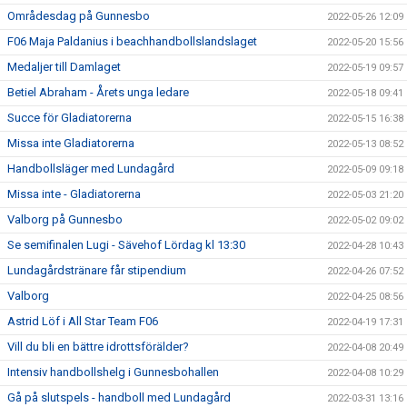
Områdesdag på Gunnesbo
2022-05-26 12:09
F06 Maja Paldanius i beachhandbollslandslaget
2022-05-20 15:56
Medaljer till Damlaget
2022-05-19 09:57
Betiel Abraham - Årets unga ledare
2022-05-18 09:41
Succe för Gladiatorerna
2022-05-15 16:38
Missa inte Gladiatorerna
2022-05-13 08:52
Handbollsläger med Lundagård
2022-05-09 09:18
Missa inte - Gladiatorerna
2022-05-03 21:20
Valborg på Gunnesbo
2022-05-02 09:02
Se semifinalen Lugi - Sävehof Lördag kl 13:30
2022-04-28 10:43
Lundagårdstränare får stipendium
2022-04-26 07:52
Valborg
2022-04-25 08:56
Astrid Löf i All Star Team F06
2022-04-19 17:31
Vill du bli en bättre idrottsförälder?
2022-04-08 20:49
Intensiv handbollshelg i Gunnesbohallen
2022-04-08 10:29
Gå på slutspels - handboll med Lundagård
2022-03-31 13:16