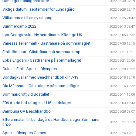
Damlaget träningsspelade
2022-08-30 07:19
Viktiga datum i september för Lundagård
2022-08-28 22:17
Välkommen till en ny säsong
2022-08-25 21:47
Summercamp 2022
2022-08-13 09:47
Igor Georgievski - Ny herrtränare i Kävlinge HK
2022-08-05 16:32
Vanessa Tellenmark - Gästränare på sommarlägret
2022-07-30 16:15
Emil Jönsson - Gästtränare på sommarcamp
2022-07-21 16:21
Ebba Engdahl - Gästtränare på sommarlägret
2022-06-21 20:06
Guld till Emil i Special Olympics
2022-06-20 18:52
Söndagkvällar med Beachhandboll kl 17-19
2022-06-18 13:10
Ola Månsson - Gästtränare på sommarlägret
2022-06-16 19:32
Sommaridrott vid Bostället
2022-06-11 10:00
F06 Astrid Löf uttagen i U16-landslaget
2022-06-03 18:43
Bambusa OV Beachhandboll
2022-05-28 09:07
Efteranmälan till Lundagårds Handbollsläger Sommaren
2022-05-27 09:59
2022
Special Olympics Games
2022-05-26 12:21