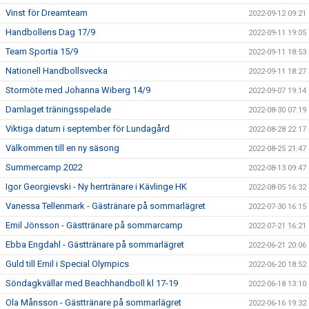
Vinst för Dreamteam
2022-09-12 09:21
Handbollens Dag 17/9
2022-09-11 19:05
Team Sportia 15/9
2022-09-11 18:53
Nationell Handbollsvecka
2022-09-11 18:27
Stormöte med Johanna Wiberg 14/9
2022-09-07 19:14
Damlaget träningsspelade
2022-08-30 07:19
Viktiga datum i september för Lundagård
2022-08-28 22:17
Välkommen till en ny säsong
2022-08-25 21:47
Summercamp 2022
2022-08-13 09:47
Igor Georgievski - Ny herrtränare i Kävlinge HK
2022-08-05 16:32
Vanessa Tellenmark - Gästränare på sommarlägret
2022-07-30 16:15
Emil Jönsson - Gästtränare på sommarcamp
2022-07-21 16:21
Ebba Engdahl - Gästtränare på sommarlägret
2022-06-21 20:06
Guld till Emil i Special Olympics
2022-06-20 18:52
Söndagkvällar med Beachhandboll kl 17-19
2022-06-18 13:10
Ola Månsson - Gästtränare på sommarlägret
2022-06-16 19:32