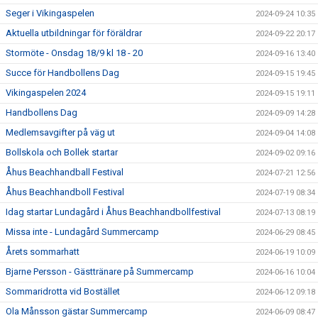
Seger i Vikingaspelen
2024-09-24 10:35
Aktuella utbildningar för föräldrar
2024-09-22 20:17
Stormöte - Onsdag 18/9 kl 18 - 20
2024-09-16 13:40
Succe för Handbollens Dag
2024-09-15 19:45
Vikingaspelen 2024
2024-09-15 19:11
Handbollens Dag
2024-09-09 14:28
Medlemsavgifter på väg ut
2024-09-04 14:08
Bollskola och Bollek startar
2024-09-02 09:16
Åhus Beachhandball Festival
2024-07-21 12:56
Åhus Beachhandboll Festival
2024-07-19 08:34
Idag startar Lundagård i Åhus Beachhandbollfestival
2024-07-13 08:19
Missa inte - Lundagård Summercamp
2024-06-29 08:45
Årets sommarhatt
2024-06-19 10:09
Bjarne Persson - Gästtränare på Summercamp
2024-06-16 10:04
Sommaridrotta vid Bostället
2024-06-12 09:18
Ola Månsson gästar Summercamp
2024-06-09 08:47