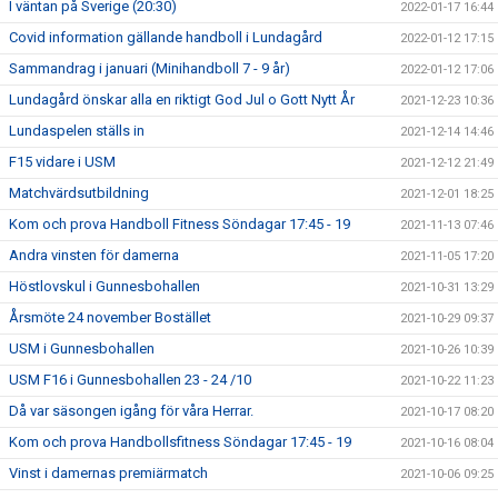
I väntan på Sverige (20:30)
2022-01-17 16:44
Covid information gällande handboll i Lundagård
2022-01-12 17:15
Sammandrag i januari (Minihandboll 7 - 9 år)
2022-01-12 17:06
Lundagård önskar alla en riktigt God Jul o Gott Nytt År
2021-12-23 10:36
Lundaspelen ställs in
2021-12-14 14:46
F15 vidare i USM
2021-12-12 21:49
Matchvärdsutbildning
2021-12-01 18:25
Kom och prova Handboll Fitness Söndagar 17:45 - 19
2021-11-13 07:46
Andra vinsten för damerna
2021-11-05 17:20
Höstlovskul i Gunnesbohallen
2021-10-31 13:29
Årsmöte 24 november Bostället
2021-10-29 09:37
USM i Gunnesbohallen
2021-10-26 10:39
USM F16 i Gunnesbohallen 23 - 24 /10
2021-10-22 11:23
Då var säsongen igång för våra Herrar.
2021-10-17 08:20
Kom och prova Handbollsfitness Söndagar 17:45 - 19
2021-10-16 08:04
Vinst i damernas premiärmatch
2021-10-06 09:25