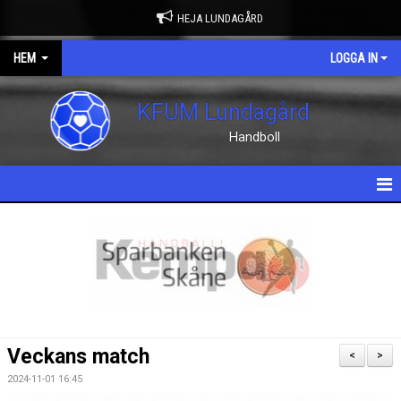
HEJA LUNDAGÅRD
HEM
LOGGA IN
KFUM Lundagård
Handboll
HEM
NYHETER
OM KLUBBEN
KONTAKT
Veckans match
<
>
KALENDER
2024-11-01 16:45