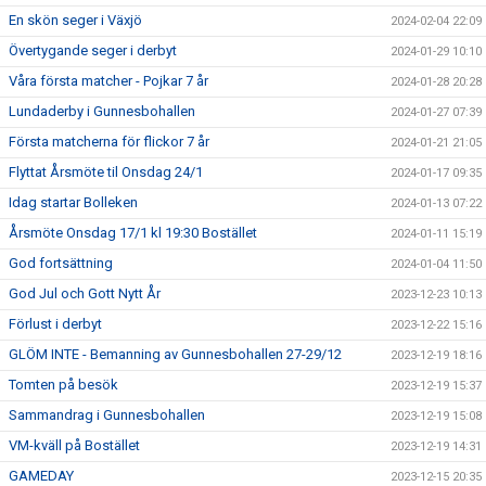
En skön seger i Växjö
2024-02-04 22:09
Övertygande seger i derbyt
2024-01-29 10:10
Våra första matcher - Pojkar 7 år
2024-01-28 20:28
Lundaderby i Gunnesbohallen
2024-01-27 07:39
Första matcherna för flickor 7 år
2024-01-21 21:05
Flyttat Årsmöte til Onsdag 24/1
2024-01-17 09:35
Idag startar Bolleken
2024-01-13 07:22
Årsmöte Onsdag 17/1 kl 19:30 Bostället
2024-01-11 15:19
God fortsättning
2024-01-04 11:50
God Jul och Gott Nytt År
2023-12-23 10:13
Förlust i derbyt
2023-12-22 15:16
GLÖM INTE - Bemanning av Gunnesbohallen 27-29/12
2023-12-19 18:16
Tomten på besök
2023-12-19 15:37
Sammandrag i Gunnesbohallen
2023-12-19 15:08
VM-kväll på Bostället
2023-12-19 14:31
GAMEDAY
2023-12-15 20:35