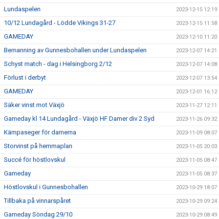
Lundaspelen
2023-12-15 12:19
10/12 Lundagård - Lödde Vikings 31-27
2023-12-15 11:58
GAMEDAY
2023-12-10 11:20
Bemanning av Gunnesbohallen under Lundaspelen
2023-12-07 14:21
Schyst match - dag i Helsingborg 2/12
2023-12-07 14:08
Förlust i derbyt
2023-12-07 13:54
GAMEDAY
2023-12-01 16:12
Säker vinst mot Växjö
2023-11-27 12:11
Gameday kl 14 Lundagård - Växjö HF Damer div 2 Syd
2023-11-26 09:32
Kämpaseger för damerna
2023-11-09 08:07
Storvinst på hemmaplan
2023-11-05 20:03
Succé för höstlovskul
2023-11-05 08:47
Gameday
2023-11-05 08:37
Höstlovskul i Gunnesbohallen
2023-10-29 18:07
Tillbaka på vinnarspåret
2023-10-29 09:24
Gameday Söndag 29/10
2023-10-29 08:49