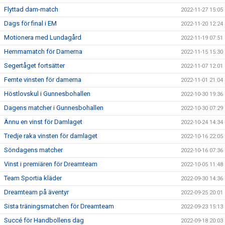
Flyttad dam-match
2022-11-27 15:05
Dags för final i EM
2022-11-20 12:24
Motionera med Lundagård
2022-11-19 07:51
Hemmamatch för Damerna
2022-11-15 15:30
Segertåget fortsätter
2022-11-07 12:01
Femte vinsten för damerna
2022-11-01 21:04
Höstlovskul i Gunnesbohallen
2022-10-30 19:36
Dagens matcher i Gunnesbohallen
2022-10-30 07:29
Ännu en vinst för Damlaget
2022-10-24 14:34
Tredje raka vinsten för damlaget
2022-10-16 22:05
Söndagens matcher
2022-10-16 07:36
Vinst i premiären för Dreamteam
2022-10-05 11:48
Team Sportia kläder
2022-09-30 14:36
Dreamteam på äventyr
2022-09-25 20:01
Sista träningsmatchen för Dreamteam
2022-09-23 15:13
Succé för Handbollens dag
2022-09-18 20:03