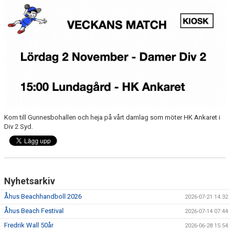
BILDGALLERI
DOKUMENT
VÅRA LAG/TRÄNARE
KLUBBSHOP
MATCHER
Kom till Gunnesbohallen och heja på vårt damlag som möter HK Ankaret i
GUNNESBOHALLEN
Div 2 Syd.
FRITIDSKORTET
Nyhetsarkiv
Åhus Beachhandboll 2026
2026-07-21 14:32
Åhus Beach Festival
2026-07-14 07:44
Fredrik Wall 50år
2026-06-28 15:54