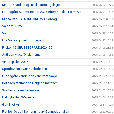
Marie Eklund uttagen till Landslagsläger
2025-05-10 15:29
Lundagård Summercamp 2025 efteranmälan t.o.m 6/8
2025-05-09 16:17
Missa Inte - GLADIATORERNA Lördag 10/5
2025-05-09 09:39
Valborg 2025
2025-05-01 19:34
Valborg
2025-04-28 14:23
Fira Valborg med Lundagård
2025-04-23 15:12
Flickor 12 SERIESEGRARE 2024-25
2025-04-06 21:38
Äntligen vinst för damerna
2025-03-03 14:56
Vinterspelen 2025
2025-02-23 15:12
Sportlovskul i Gunnesbohallen
2025-02-16 10:30
Lundagård vände och vann mot Växjö
2025-01-12 19:19
Bolleken startar och Helgens matcher
2025-01-10 11:53
Svartlistade mailadresser
2025-01-07 10:53
Hallbybollen 3-5 januari
2025-01-06 18:05
Gott Nytt År
2024-12-31 14:29
Fler behövs till Bemanning av Gunnesbohallen
2024-12-22 09:00