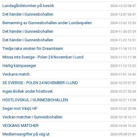
Lundagårdstomten på besök
2024-12-22 08:47
Det händer i Gunnesbohallen
2024-12-07 06:47
Bemanning av Gunnesbohallen under Lundaspelen
2024-12-02 15:50
Det händer i Gunnesbohallen
2024-11-30 07:59
Det händer i Gunnesbohallen
2024-11-22 15:51
Tredje raka vinsten för Dreamteam
2024-11-18 15:15
Missa inte Sverige - Polen 24 November i Lund
2024-11-12 17:38
Härlig kämpaseger
2024-11-10 15:55
Veckans match
2024-11-01 16:45
SE SVERIGE - POLEN 24 NOVEMBER i LUND
2024-10-29 07:37
Ingen Bollek under höstlovet
2024-10-27 20:34
HÖSTLOVSKUL I GUNNESBOHALLEN
2024-10-27 13:58
Seger mot Växjö HF
2024-10-20 20:58
Veckan matcher i Gunnesbohallen
2024-10-18 16:11
VECKANS MATCHER
2024-10-04 15:26
Medlemsavgifter på väg ut
2024-09-28 07:41