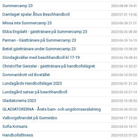
Summercamp 23
2023-08-08 18:41
Damlaget spelar Åhus Beachhandboll
2023-07-21 14:56
Missa inte Summercamp 23
2023-06-28 21:51
Ebba Engdahl - gästtränare på Summercamp 23
2023-06-26 08:30
Parman - Gästtränare på Summercamp 23
2023-06-24 16:15
Betiel gästtränare under Summercamp 23
2023-06-19 08:00
Söndagkvällar med beachhandboll kl 17-19
2023-06-18 08:43
Christoffer Geissler - gästtränare på handbollslägret
2023-06-14 20:37
Sommaridrott vid Bostället
2023-06-14 09:02
Lundagårds Handbollsläger 2023
2023-06-01 21:24
Lundagård satsar på beachhandboll
2023-05-24 07:14
Gladiatorerna 2023
2023-05-16 08:32
GLADIATORERNA - Årets barn- och ungdomsavslutning
2023-05-04 09:52
Valborgsfirandet på Gunnesbo
2023-04-17 10:55
Sofia Kotsaris
2023-04-03 18:11
Handbollsfitness
2023-03-25 07:23