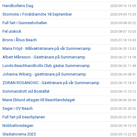
Handbollens Dag
2025-09-16 14:59
Stormöte / Föräldramöte 18 September
2025-09-09 19:29
Full fart i Gunnesbohallen
2025-09-08 09:22
Fel utskick
2025-08-07 10:03
Brons i Åhus Beach
2025-07-18 10:43
Maria Fröjd - Målvaktstränare på vår Summercamp
2025-06-29 13:42
Albert Månsson - Gästtränare på Summercamp
2025-06-27 14:18
Lunds Beachhandbolls Club gästar Summercamp
2025-06-25 11:48
Johanna Wiberg - gästtränare på Summercamp
2025-06-24 08:41
ZORAN ROGANOVIC - Gästtränare på vår Summercamp
2025-06-19 18:47
Sommaridrott vid Bostället
2025-06-15 10:12
Marie Eklund uttagen till Beachlandslaget
2025-06-04 20:44
Seger i OV Beach
2025-05-25 20:55
Full fart på beachplanen
2025-05-22 07:24
Nöbbelövsdagen
2025-05-18 13:19
Gladiatorerna 2025
2025-05-13 22:35