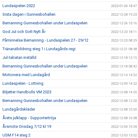
Lundaspelen 2022
2023-01-04 18:47
Sista dagen i Gunnesbohallen
2022-12-28 19:23
Bemanning Gunnesbohallen under Lundaspelen
2022-12-26 10:16
God Jul och Gott Nytt År
2022-12-23 18:11
Påminnelse Bemanning - Lundaspelen 27 - 29/12
2022-12-23 08:29
Tränarutbildning steg 1 i Lundagårds regi
2022-12-21 08:38
Jul-tabatan inställd
2022-12-18 12:15
Bemanning Gunnesbohallen under Lundaspelen
2022-12-18 08:42
Motionera med Lundagård
2022-12-14 14:52
Lundaspelen - Lottning
2022-12-09 14:22
Biljetter Handbolls VM 2023
2022-12-08 14:55
Bemanning Gunnesbohallen under Lundaspelen
2022-12-08 12:20
Lundagårdskläder
2022-12-08 10:50
Årets julklapp - Supportertröja
2022-12-08 10:38
Årsmöte Onsdag 7/12 kl 19
2022-12-04 10:34
USM F14 steg 2
2022-12-03 13:52