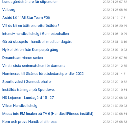
Lundagårdstränare får stipendium
2022-04-26 07:52
Valborg
2022-04-25 08:56
Astrid Löf i All Star Team F06
2022-04-19 17:31
Vill du bli en bättre idrottsförälder?
2022-04-08 20:49
Intensiv handbollshelg i Gunnesbohallen
2022-04-08 10:29
Gå på slutspels - handboll med Lundagård
2022-03-31 13:16
Ny kollektion från Kempa på gång
2022-03-07 10:23
Dreamteam vinner serien
2022-03-04 07:36
Vinst i sista seriematchen för damerna
2022-02-24 12:55
Nominerad till Skånes Idrottsledarstipendier 2022
2022-02-21 14:51
Sportlovskul i Gunnesbohallen
2022-02-20 10:52
Inställda träningar på Sportlovet
2022-02-20 10:34
HS Lejonen - Lundagård 15 - 27
2022-02-20 08:43
Vilken Handbollshelg
2022-01-30 20:23
Missa inte EM finalen på TV 6 (HandbollFitness inställd)
2022-01-30 08:34
Kom och prova Handbollsfitness
2022-01-23 08:53