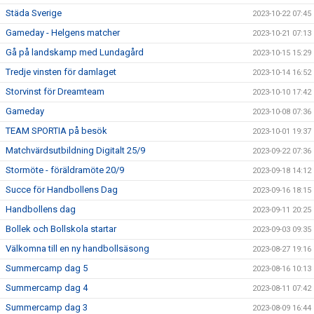
Städa Sverige
2023-10-22 07:45
Gameday - Helgens matcher
2023-10-21 07:13
Gå på landskamp med Lundagård
2023-10-15 15:29
Tredje vinsten för damlaget
2023-10-14 16:52
Storvinst för Dreamteam
2023-10-10 17:42
Gameday
2023-10-08 07:36
TEAM SPORTIA på besök
2023-10-01 19:37
Matchvärdsutbildning Digitalt 25/9
2023-09-22 07:36
Stormöte - föräldramöte 20/9
2023-09-18 14:12
Succe för Handbollens Dag
2023-09-16 18:15
Handbollens dag
2023-09-11 20:25
Bollek och Bollskola startar
2023-09-03 09:35
Välkomna till en ny handbollsäsong
2023-08-27 19:16
Summercamp dag 5
2023-08-16 10:13
Summercamp dag 4
2023-08-11 07:42
Summercamp dag 3
2023-08-09 16:44