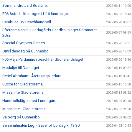
Sommaridrott vid Bostället
2022-06-11 10:00
F06 Astrid Löf uttagen i U16-landslaget
2022-06-03 18:43
Bambusa OV Beachhandboll
2022-05-28 09:07
Efteranmälan till Lundagårds Handbollsläger Sommaren
2022-05-27 09:59
2022
Special Olympics Games
2022-05-26 12:21
Områdesdag på Gunnesbo
2022-05-26 12:09
F06 Maja Paldanius i beachhandbollslandslaget
2022-05-20 15:56
Medaljer till Damlaget
2022-05-19 09:57
Betiel Abraham - Årets unga ledare
2022-05-18 09:41
Succe för Gladiatorerna
2022-05-15 16:38
Missa inte Gladiatorerna
2022-05-13 08:52
Handbollsläger med Lundagård
2022-05-09 09:18
Missa inte - Gladiatorerna
2022-05-03 21:20
Valborg på Gunnesbo
2022-05-02 09:02
Se semifinalen Lugi - Sävehof Lördag kl 13:30
2022-04-28 10:43