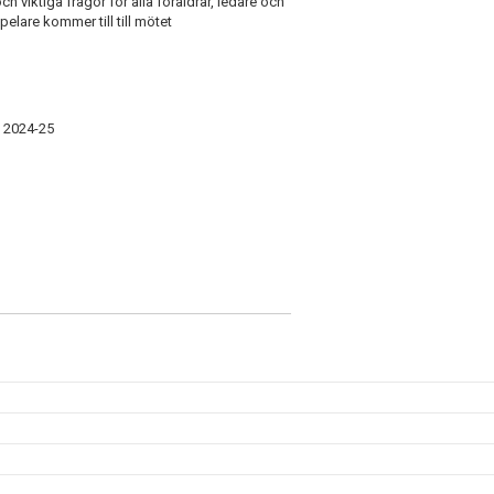
 viktiga frågor för alla föräldrar, ledare och
pelare kommer till till mötet
n 2024-25