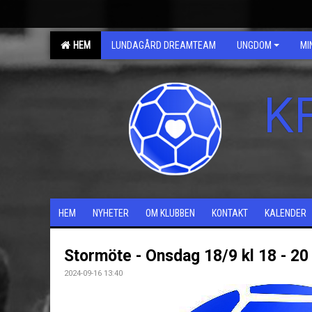
HEM
LUNDAGÅRD DREAMTEAM
UNGDOM
MI
K
HEM
NYHETER
OM KLUBBEN
KONTAKT
KALENDER
Stormöte - Onsdag 18/9 kl 18 - 20
2024-09-16 13:40