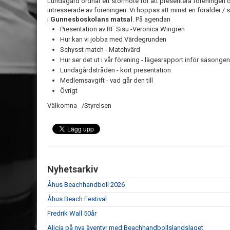
Lundagård ordnar ett stormöte för att presentera föreningen och
intresserade av föreningen. Vi hoppas att minst en förälder / s
i
Gunnesboskolans matsal
. På agendan
Presentation av RF Sisu -Veronica Wingren
Hur kan vi jobba med Värdegrunden
Schysst match - Matchvärd
Hur ser det ut i vår förening - lägesrapport inför säsonge
Lundagårdstråden - kort presentation
Medlemsavgift - vad går den till
Övrigt
Välkomna /Styrelsen
Nyhetsarkiv
Åhus Beachhandboll 2026
Åhus Beach Festival
Fredrik Wall 50år
Alicia på nya äventyr med Beachhandbollslandslaget