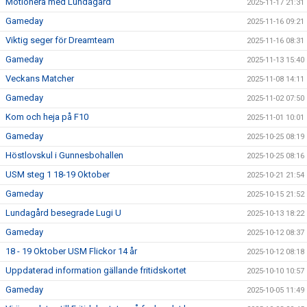
Motionera med Lundagård
2025-11-17 21:31
Gameday
2025-11-16 09:21
Viktig seger för Dreamteam
2025-11-16 08:31
Gameday
2025-11-13 15:40
Veckans Matcher
2025-11-08 14:11
Gameday
2025-11-02 07:50
Kom och heja på F10
2025-11-01 10:01
Gameday
2025-10-25 08:19
Höstlovskul i Gunnesbohallen
2025-10-25 08:16
USM steg 1 18-19 Oktober
2025-10-21 21:54
Gameday
2025-10-15 21:52
Lundagård besegrade Lugi U
2025-10-13 18:22
Gameday
2025-10-12 08:37
18 - 19 Oktober USM Flickor 14 år
2025-10-12 08:18
Uppdaterad information gällande fritidskortet
2025-10-10 10:57
Gameday
2025-10-05 11:49