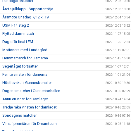
Lundagårdskläder
2022-12-08 10:50
Årets julklapp - Supportertröja
2022-12-08 10:38
Årsmöte Onsdag 7/12 kl 19
2022-12-04 10:34
USM F14 steg 2
2022-12-03 13:52
Flyttad dam-match
2022-11-27 15:05
Dags för final i EM
2022-11-20 12:24
Motionera med Lundagård
2022-11-19 07:51
Hemmamatch för Damerna
2022-11-15 15:30
Segertåget fortsätter
2022-11-07 12:01
Femte vinsten för damerna
2022-11-01 21:04
Höstlovskul i Gunnesbohallen
2022-10-30 19:36
Dagens matcher i Gunnesbohallen
2022-10-30 07:29
Ännu en vinst för Damlaget
2022-10-24 14:34
Tredje raka vinsten för damlaget
2022-10-16 22:05
Söndagens matcher
2022-10-16 07:36
Vinst i premiären för Dreamteam
2022-10-05 11:48