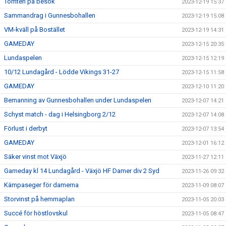
Tomten på besök
2023-12-19 15:37
Sammandrag i Gunnesbohallen
2023-12-19 15:08
VM-kväll på Bostället
2023-12-19 14:31
GAMEDAY
2023-12-15 20:35
Lundaspelen
2023-12-15 12:19
10/12 Lundagård - Lödde Vikings 31-27
2023-12-15 11:58
GAMEDAY
2023-12-10 11:20
Bemanning av Gunnesbohallen under Lundaspelen
2023-12-07 14:21
Schyst match - dag i Helsingborg 2/12
2023-12-07 14:08
Förlust i derbyt
2023-12-07 13:54
GAMEDAY
2023-12-01 16:12
Säker vinst mot Växjö
2023-11-27 12:11
Gameday kl 14 Lundagård - Växjö HF Damer div 2 Syd
2023-11-26 09:32
Kämpaseger för damerna
2023-11-09 08:07
Storvinst på hemmaplan
2023-11-05 20:03
Succé för höstlovskul
2023-11-05 08:47