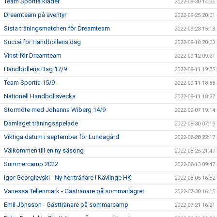
Team Sportia kläder
2022-09-30 14:36
Dreamteam på äventyr
2022-09-25 20:01
Sista träningsmatchen för Dreamteam
2022-09-23 15:13
Succé för Handbollens dag
2022-09-18 20:03
Vinst för Dreamteam
2022-09-12 09:21
Handbollens Dag 17/9
2022-09-11 19:05
Team Sportia 15/9
2022-09-11 18:53
Nationell Handbollsvecka
2022-09-11 18:27
Stormöte med Johanna Wiberg 14/9
2022-09-07 19:14
Damlaget träningsspelade
2022-08-30 07:19
Viktiga datum i september för Lundagård
2022-08-28 22:17
Välkommen till en ny säsong
2022-08-25 21:47
Summercamp 2022
2022-08-13 09:47
Igor Georgievski - Ny herrtränare i Kävlinge HK
2022-08-05 16:32
Vanessa Tellenmark - Gästränare på sommarlägret
2022-07-30 16:15
Emil Jönsson - Gästtränare på sommarcamp
2022-07-21 16:21