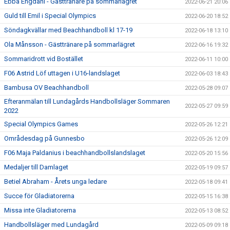
Ebba Engdahl - Gästtränare på sommarlägret
2022-06-21 20:06
Guld till Emil i Special Olympics
2022-06-20 18:52
Söndagkvällar med Beachhandboll kl 17-19
2022-06-18 13:10
Ola Månsson - Gästtränare på sommarlägret
2022-06-16 19:32
Sommaridrott vid Bostället
2022-06-11 10:00
F06 Astrid Löf uttagen i U16-landslaget
2022-06-03 18:43
Bambusa OV Beachhandboll
2022-05-28 09:07
Efteranmälan till Lundagårds Handbollsläger Sommaren
2022-05-27 09:59
2022
Special Olympics Games
2022-05-26 12:21
Områdesdag på Gunnesbo
2022-05-26 12:09
F06 Maja Paldanius i beachhandbollslandslaget
2022-05-20 15:56
Medaljer till Damlaget
2022-05-19 09:57
Betiel Abraham - Årets unga ledare
2022-05-18 09:41
Succe för Gladiatorerna
2022-05-15 16:38
Missa inte Gladiatorerna
2022-05-13 08:52
Handbollsläger med Lundagård
2022-05-09 09:18