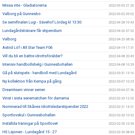
Missa inte - Gladiatorerna
2022-05-03 21:20
Valborg på Gunnesbo
2022-05-02 09:02
Se semifinalen Lugi - Sävehof Lördag kl 13:30
2022-04-28 10:43
Lundagårdstränare får stipendium
2022-04-26 07:52
Valborg
2022-04-25 08:56
Astrid Löf i All Star Team F06
2022-04-19 17:31
Vill du bli en bättre idrottsförälder?
2022-04-08 20:49
Intensiv handbollshelg i Gunnesbohallen
2022-04-08 10:29
Gå på slutspels - handboll med Lundagård
2022-03-31 13:16
Ny kollektion från Kempa på gång
2022-03-07 10:23
Dreamteam vinner serien
2022-03-04 07:36
Vinst i sista seriematchen för damerna
2022-02-24 12:55
Nominerad till Skånes Idrottsledarstipendier 2022
2022-02-21 14:51
Sportlovskul i Gunnesbohallen
2022-02-20 10:52
Inställda träningar på Sportlovet
2022-02-20 10:34
HS Lejonen - Lundagård 15 - 27
2022-02-20 08:43