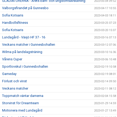
GLADIATORERNA - Årets barn- och ungdomsavslutning
2023-05-04 09:52
Valborgsfirandet på Gunnesbo
2023-04-17 10:55
Sofia Kotsaris
2023-04-03 18:11
Handbollsfitness
2023-03-25 07:23
Sofia Kotsaris
2023-03-20 15:07
Lundagård - Växjö HF 37 - 16
2023-03-16 07:13
Veckans matcher i Gunnesbohallen
2023-03-12 07:06
Wilma på landslagsträning
2023-03-10 16:36
Vårens Cuper
2023-03-06 10:48
Sportlovskul i Gunnesbohallen
2023-02-19 10:58
Gameday
2023-02-19 08:01
Förlust och vinst
2023-02-14 09:50
Veckans matcher
2023-02-11 08:12
Toppmatch väntar damerna
2023-02-04 15:58
Storvinst för Dreamteam
2023-01-29 14:59
Motionera med Lundagård
2023-01-27 13:49