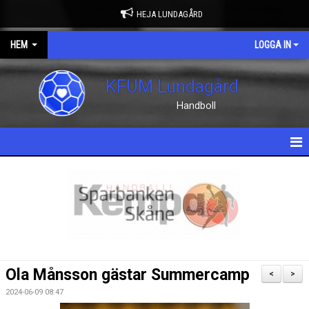
HEJA LUNDAGÅRD
HEM
LOGGA IN
KFUM Lundagård
Handboll
HEM
NYHETER
OM KLUBBEN
KONTAKT
Ola Månsson gästar Summercamp
<
>
KALENDER
2024-06-09 08:47