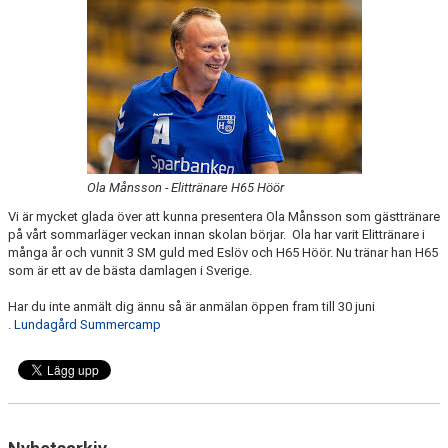
BILDGALLERI
DOKUMENT
VÅRA LAG/TRÄNARE
KLUBBSHOP
MATCHER
Ola Månsson - Elittränare H65 Höör
Vi är mycket glada över att kunna presentera Ola Månsson som gästtränare
GUNNESBOHALLEN
på vårt sommarläger veckan innan skolan börjar. Ola har varit Elittränare i
många år och vunnit 3 SM guld med Eslöv och H65 Höör. Nu tränar han H65
som är ett av de bästa damlagen i Sverige.
FRITIDSKORTET
Har du inte anmält dig ännu så är anmälan öppen fram till 30 juni
.
Lundagård Summercamp