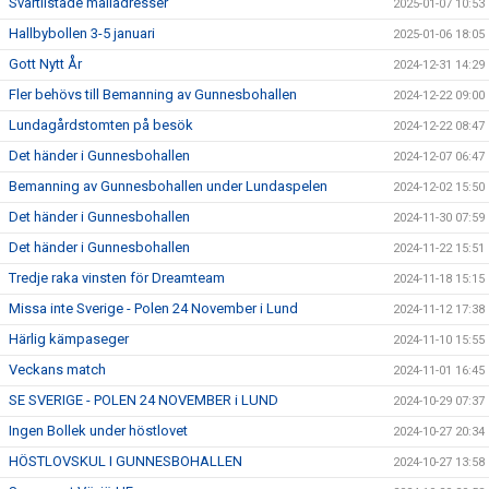
Svartlistade mailadresser
2025-01-07 10:53
Hallbybollen 3-5 januari
2025-01-06 18:05
Gott Nytt År
2024-12-31 14:29
Fler behövs till Bemanning av Gunnesbohallen
2024-12-22 09:00
Lundagårdstomten på besök
2024-12-22 08:47
Det händer i Gunnesbohallen
2024-12-07 06:47
Bemanning av Gunnesbohallen under Lundaspelen
2024-12-02 15:50
Det händer i Gunnesbohallen
2024-11-30 07:59
Det händer i Gunnesbohallen
2024-11-22 15:51
Tredje raka vinsten för Dreamteam
2024-11-18 15:15
Missa inte Sverige - Polen 24 November i Lund
2024-11-12 17:38
Härlig kämpaseger
2024-11-10 15:55
Veckans match
2024-11-01 16:45
SE SVERIGE - POLEN 24 NOVEMBER i LUND
2024-10-29 07:37
Ingen Bollek under höstlovet
2024-10-27 20:34
HÖSTLOVSKUL I GUNNESBOHALLEN
2024-10-27 13:58