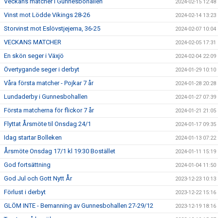
Veckans matcher i Gunnesbohallen
2024-02-15 12:48
Vinst mot Lödde Vikings 28-26
2024-02-14 13:23
Storvinst mot Eslövstjejerna, 36-25
2024-02-07 10:04
VECKANS MATCHER
2024-02-05 17:31
En skön seger i Växjö
2024-02-04 22:09
Övertygande seger i derbyt
2024-01-29 10:10
Våra första matcher - Pojkar 7 år
2024-01-28 20:28
Lundaderby i Gunnesbohallen
2024-01-27 07:39
Första matcherna för flickor 7 år
2024-01-21 21:05
Flyttat Årsmöte til Onsdag 24/1
2024-01-17 09:35
Idag startar Bolleken
2024-01-13 07:22
Årsmöte Onsdag 17/1 kl 19:30 Bostället
2024-01-11 15:19
God fortsättning
2024-01-04 11:50
God Jul och Gott Nytt År
2023-12-23 10:13
Förlust i derbyt
2023-12-22 15:16
GLÖM INTE - Bemanning av Gunnesbohallen 27-29/12
2023-12-19 18:16