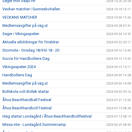
Seger mot Växjö HF
2024-10-20 20:58
Veckan matcher i Gunnesbohallen
2024-10-18 16:11
VECKANS MATCHER
2024-10-04 15:26
Medlemsavgifter på väg ut
2024-09-28 07:41
Seger i Vikingaspelen
2024-09-24 10:35
Aktuella utbildningar för föräldrar
2024-09-22 20:17
Stormöte - Onsdag 18/9 kl 18 - 20
2024-09-16 13:40
Succe för Handbollens Dag
2024-09-15 19:45
Vikingaspelen 2024
2024-09-15 19:11
Handbollens Dag
2024-09-09 14:28
Medlemsavgifter på väg ut
2024-09-04 14:08
Bollskola och Bollek startar
2024-09-02 09:16
Åhus Beachhandball Festival
2024-07-21 12:56
Åhus Beachhandboll Festival
2024-07-19 08:34
Idag startar Lundagård i Åhus Beachhandbollfestival
2024-07-13 08:19
Missa inte - Lundagård Summercamp
2024-06-29 08:45