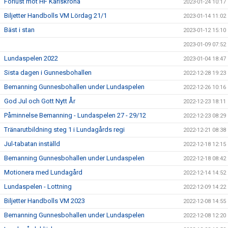
Förlust mot HF Karlskrona
2023-01-24 10:17
Biljetter Handbolls VM Lördag 21/1
2023-01-14 11:02
Bäst i stan
2023-01-12 15:10
2023-01-09 07:52
Lundaspelen 2022
2023-01-04 18:47
Sista dagen i Gunnesbohallen
2022-12-28 19:23
Bemanning Gunnesbohallen under Lundaspelen
2022-12-26 10:16
God Jul och Gott Nytt År
2022-12-23 18:11
Påminnelse Bemanning - Lundaspelen 27 - 29/12
2022-12-23 08:29
Tränarutbildning steg 1 i Lundagårds regi
2022-12-21 08:38
Jul-tabatan inställd
2022-12-18 12:15
Bemanning Gunnesbohallen under Lundaspelen
2022-12-18 08:42
Motionera med Lundagård
2022-12-14 14:52
Lundaspelen - Lottning
2022-12-09 14:22
Biljetter Handbolls VM 2023
2022-12-08 14:55
Bemanning Gunnesbohallen under Lundaspelen
2022-12-08 12:20