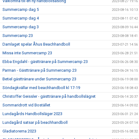
Välkomna till en ny handbollsäsong
2023-08-27 19:16
Summercamp dag 5
2023-08-16 10:13
Summercamp dag 4
2023-08-11 07:42
Summercamp dag 3
2023-08-09 16:44
Summercamp 23
2023-08-08 18:41
Damlaget spelar Åhus Beachhandboll
2023-07-21 14:56
Missa inte Summercamp 23
2023-06-28 21:51
Ebba Engdahl - gästtränare på Summercamp 23
2023-06-26 08:30
Parman - Gästtränare på Summercamp 23
2023-06-24 16:15
Betiel gästtränare under Summercamp 23
2023-06-19 08:00
Söndagkvällar med beachhandboll kl 17-19
2023-06-18 08:43
Christoffer Geissler - gästtränare på handbollslägret
2023-06-14 20:37
Sommaridrott vid Bostället
2023-06-14 09:02
Lundagårds Handbollsläger 2023
2023-06-01 21:24
Lundagård satsar på beachhandboll
2023-05-24 07:14
Gladiatorerna 2023
2023-05-16 08:32