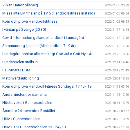
Vilken Handbollshelg
2022-01-30 20:23
Missa inte EM finalen på TV 6 (HandbollFitness inställd)
2022-01-30 08:34
Kom och prova Handbollsfitness
2022-01-23 08:53
I väntan på Sverige (20:30)
2022-01-17 16:44
Covid information gällande handboll i Lundagård
2022-01-12 17:15
Sammandrag i januari (Minihandboll 7 - 9 år)
2022-01-12 17:06
Lundagård önskar alla en riktigt God Jul o Gott Nytt År
2021-12-23 10:36
Lundaspelen ställs in
2021-12-14 14:46
F15 vidare i USM
2021-12-12 21:49
Matchvärdsutbildning
2021-12-01 18:25
Kom och prova Handboll Fitness Söndagar 17:45 - 19
2021-11-13 07:46
Andra vinsten för damerna
2021-11-05 17:20
Höstlovskul i Gunnesbohallen
2021-10-31 13:29
Årsmöte 24 november Bostället
2021-10-29 09:37
USM i Gunnesbohallen
2021-10-26 10:39
USM F16 i Gunnesbohallen 23 - 24 /10
2021-10-22 11:23