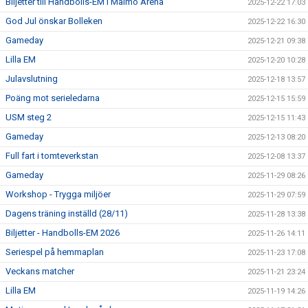
Biljetter till Handbolls-EM i Malmö Arena
2025-12-22 17:03
God Jul önskar Bolleken
2025-12-22 16:30
Gameday
2025-12-21 09:38
Lilla EM
2025-12-20 10:28
Julavslutning
2025-12-18 13:57
Poäng mot serieledarna
2025-12-15 15:59
USM steg 2
2025-12-15 11:43
Gameday
2025-12-13 08:20
Full fart i tomteverkstan
2025-12-08 13:37
Gameday
2025-11-29 08:26
Workshop - Trygga miljöer
2025-11-29 07:59
Dagens träning inställd (28/11)
2025-11-28 13:38
Biljetter - Handbolls-EM 2026
2025-11-26 14:11
Seriespel på hemmaplan
2025-11-23 17:08
Veckans matcher
2025-11-21 23:24
Lilla EM
2025-11-19 14:26