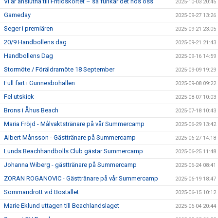
Vi är anslutna till Fritidskortet – så funkar det hos oss
2025-10-03 20:45
Gameday
2025-09-27 13:26
Seger i premiären
2025-09-21 23:05
20/9 Handbollens dag
2025-09-21 21:43
Handbollens Dag
2025-09-16 14:59
Stormöte / Föräldramöte 18 September
2025-09-09 19:29
Full fart i Gunnesbohallen
2025-09-08 09:22
Fel utskick
2025-08-07 10:03
Brons i Åhus Beach
2025-07-18 10:43
Maria Fröjd - Målvaktstränare på vår Summercamp
2025-06-29 13:42
Albert Månsson - Gästtränare på Summercamp
2025-06-27 14:18
Lunds Beachhandbolls Club gästar Summercamp
2025-06-25 11:48
Johanna Wiberg - gästtränare på Summercamp
2025-06-24 08:41
ZORAN ROGANOVIC - Gästtränare på vår Summercamp
2025-06-19 18:47
Sommaridrott vid Bostället
2025-06-15 10:12
Marie Eklund uttagen till Beachlandslaget
2025-06-04 20:44