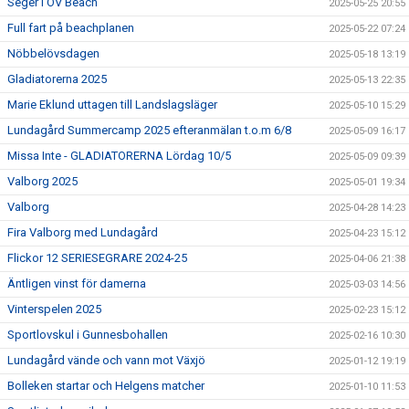
Seger i OV Beach
2025-05-25 20:55
Full fart på beachplanen
2025-05-22 07:24
Nöbbelövsdagen
2025-05-18 13:19
Gladiatorerna 2025
2025-05-13 22:35
Marie Eklund uttagen till Landslagsläger
2025-05-10 15:29
Lundagård Summercamp 2025 efteranmälan t.o.m 6/8
2025-05-09 16:17
Missa Inte - GLADIATORERNA Lördag 10/5
2025-05-09 09:39
Valborg 2025
2025-05-01 19:34
Valborg
2025-04-28 14:23
Fira Valborg med Lundagård
2025-04-23 15:12
Flickor 12 SERIESEGRARE 2024-25
2025-04-06 21:38
Äntligen vinst för damerna
2025-03-03 14:56
Vinterspelen 2025
2025-02-23 15:12
Sportlovskul i Gunnesbohallen
2025-02-16 10:30
Lundagård vände och vann mot Växjö
2025-01-12 19:19
Bolleken startar och Helgens matcher
2025-01-10 11:53