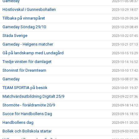
Gameday
2023-11-05 08:37
Höstlovskul i Gunnesbohallen
2023-10-29 18:07
Tillbaka på vinnarspåret
2023-10-29 09:24
Gameday Söndag 29/10
2023-10-29 08:49
Städa Sverige
2023-10-22 07:45
Gameday - Helgens matcher
2023-10-21 07:13
Gå på landskamp med Lundagård
2023-10-15 15:29
Tredje vinsten för damlaget
2023-10-14 16:52
Storvinst för Dreamteam
2023-10-10 17:42
Gameday
2023-10-08 07:36
TEAM SPORTIA på besök
2023-10-01 19:37
Matchvärdsutbildning Digitalt 25/9
2023-09-22 07:36
Stormöte - föräldramöte 20/9
2023-09-18 14:12
Succe för Handbollens Dag
2023-09-16 18:15
Handbollens dag
2023-09-11 20:25
Bollek och Bollskola startar
2023-09-03 09:35