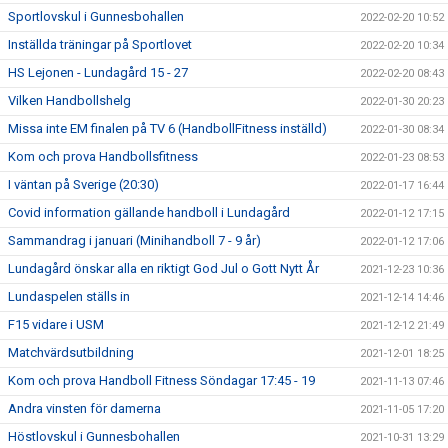
Sportlovskul i Gunnesbohallen
2022-02-20 10:52
Inställda träningar på Sportlovet
2022-02-20 10:34
HS Lejonen - Lundagård 15 - 27
2022-02-20 08:43
Vilken Handbollshelg
2022-01-30 20:23
Missa inte EM finalen på TV 6 (HandbollFitness inställd)
2022-01-30 08:34
Kom och prova Handbollsfitness
2022-01-23 08:53
I väntan på Sverige (20:30)
2022-01-17 16:44
Covid information gällande handboll i Lundagård
2022-01-12 17:15
Sammandrag i januari (Minihandboll 7 - 9 år)
2022-01-12 17:06
Lundagård önskar alla en riktigt God Jul o Gott Nytt År
2021-12-23 10:36
Lundaspelen ställs in
2021-12-14 14:46
F15 vidare i USM
2021-12-12 21:49
Matchvärdsutbildning
2021-12-01 18:25
Kom och prova Handboll Fitness Söndagar 17:45 - 19
2021-11-13 07:46
Andra vinsten för damerna
2021-11-05 17:20
Höstlovskul i Gunnesbohallen
2021-10-31 13:29