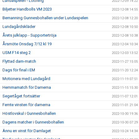
Lundaspelen - Lottning
2022-12-09 14:22
Biljetter Handbolls VM 2023
2022-12-08 14:55
Bemanning Gunnesbohallen under Lundaspelen
2022-12-08 12:20
Lundagårdskläder
2022-12-08 10:50
Årets julklapp - Supportertröja
2022-12-08 10:38
Årsmöte Onsdag 7/12 kl 19
2022-12-04 10:34
USM F14 steg 2
2022-12-03 13:52
Flyttad dam-match
2022-11-27 15:05
Dags för final i EM
2022-11-20 12:24
Motionera med Lundagård
2022-11-19 07:51
Hemmamatch för Damerna
2022-11-15 15:30
Segertåget fortsätter
2022-11-07 12:01
Femte vinsten för damerna
2022-11-01 21:04
Höstlovskul i Gunnesbohallen
2022-10-30 19:36
Dagens matcher i Gunnesbohallen
2022-10-30 07:29
Ännu en vinst för Damlaget
2022-10-24 14:34