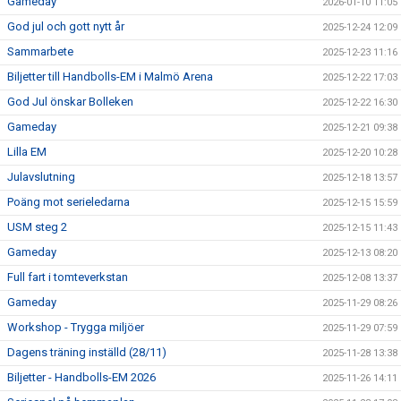
Gameday
2026-01-10 11:05
God jul och gott nytt år
2025-12-24 12:09
Sammarbete
2025-12-23 11:16
Biljetter till Handbolls-EM i Malmö Arena
2025-12-22 17:03
God Jul önskar Bolleken
2025-12-22 16:30
Gameday
2025-12-21 09:38
Lilla EM
2025-12-20 10:28
Julavslutning
2025-12-18 13:57
Poäng mot serieledarna
2025-12-15 15:59
USM steg 2
2025-12-15 11:43
Gameday
2025-12-13 08:20
Full fart i tomteverkstan
2025-12-08 13:37
Gameday
2025-11-29 08:26
Workshop - Trygga miljöer
2025-11-29 07:59
Dagens träning inställd (28/11)
2025-11-28 13:38
Biljetter - Handbolls-EM 2026
2025-11-26 14:11