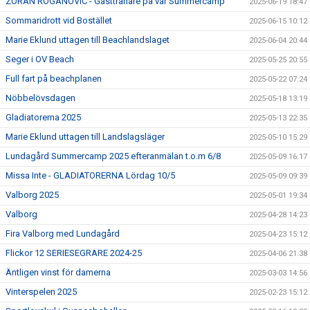
ZORAN ROGANOVIC - Gästtränare på vår Summercamp
2025-06-19 18:47
Sommaridrott vid Bostället
2025-06-15 10:12
Marie Eklund uttagen till Beachlandslaget
2025-06-04 20:44
Seger i OV Beach
2025-05-25 20:55
Full fart på beachplanen
2025-05-22 07:24
Nöbbelövsdagen
2025-05-18 13:19
Gladiatorerna 2025
2025-05-13 22:35
Marie Eklund uttagen till Landslagsläger
2025-05-10 15:29
Lundagård Summercamp 2025 efteranmälan t.o.m 6/8
2025-05-09 16:17
Missa Inte - GLADIATORERNA Lördag 10/5
2025-05-09 09:39
Valborg 2025
2025-05-01 19:34
Valborg
2025-04-28 14:23
Fira Valborg med Lundagård
2025-04-23 15:12
Flickor 12 SERIESEGRARE 2024-25
2025-04-06 21:38
Äntligen vinst för damerna
2025-03-03 14:56
Vinterspelen 2025
2025-02-23 15:12