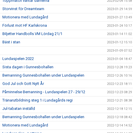
Toppmatch väntar damerna
2023-02-04 15:58
Storvinst för Dreamteam
2023-01-29 14:59
Motionera med Lundagård
2023-01-27 13:49
Förlust mot HF Karlskrona
2023-01-24 10:17
Biljetter Handbolls VM Lördag 21/1
2023-01-14 11:02
Bäst i stan
2023-01-12 15:10
2023-01-09 07:52
Lundaspelen 2022
2023-01-04 18:47
Sista dagen i Gunnesbohallen
2022-12-28 19:23
Bemanning Gunnesbohallen under Lundaspelen
2022-12-26 10:16
God Jul och Gott Nytt År
2022-12-23 18:11
Påminnelse Bemanning - Lundaspelen 27 - 29/12
2022-12-23 08:29
Tränarutbildning steg 1 i Lundagårds regi
2022-12-21 08:38
Jul-tabatan inställd
2022-12-18 12:15
Bemanning Gunnesbohallen under Lundaspelen
2022-12-18 08:42
Motionera med Lundagård
2022-12-14 14:52