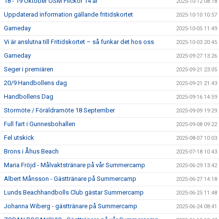
18 - 19 Oktober USM Flickor 14 år
2025-10-12 08:18
Uppdaterad information gällande fritidskortet
2025-10-10 10:57
Gameday
2025-10-05 11:49
Vi är anslutna till Fritidskortet – så funkar det hos oss
2025-10-03 20:45
Gameday
2025-09-27 13:26
Seger i premiären
2025-09-21 23:05
20/9 Handbollens dag
2025-09-21 21:43
Handbollens Dag
2025-09-16 14:59
Stormöte / Föräldramöte 18 September
2025-09-09 19:29
Full fart i Gunnesbohallen
2025-09-08 09:22
Fel utskick
2025-08-07 10:03
Brons i Åhus Beach
2025-07-18 10:43
Maria Fröjd - Målvaktstränare på vår Summercamp
2025-06-29 13:42
Albert Månsson - Gästtränare på Summercamp
2025-06-27 14:18
Lunds Beachhandbolls Club gästar Summercamp
2025-06-25 11:48
Johanna Wiberg - gästtränare på Summercamp
2025-06-24 08:41