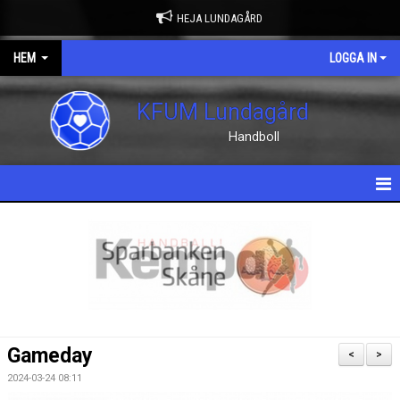
HEJA LUNDAGÅRD
HEM
LOGGA IN
KFUM Lundagård
Handboll
HEM
NYHETER
OM KLUBBEN
KONTAKT
Gameday
<
>
KALENDER
2024-03-24 08:11