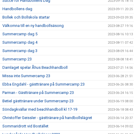
Succe för Handbollens Dag
2023-09-16 18:15
Handbollens dag
2023-09-11 20:25
Bollek och Bollskola startar
2023-09-03 09:35
Välkomna till en ny handbollsäsong
2023-08-27 19:16
Summercamp dag 5
2023-08-16 10:13
Summercamp dag 4
2023-08-11 07:42
Summercamp dag 3
2023-08-09 16:44
Summercamp 23
2023-08-08 18:41
Damlaget spelar Åhus Beachhandboll
2023-07-21 14:56
Missa inte Summercamp 23
2023-06-28 21:51
Ebba Engdahl - gästtränare på Summercamp 23
2023-06-26 08:30
Parman - Gästtränare på Summercamp 23
2023-06-24 16:15
Betiel gästtränare under Summercamp 23
2023-06-19 08:00
Söndagkvällar med beachhandboll kl 17-19
2023-06-18 08:43
Christoffer Geissler - gästtränare på handbollslägret
2023-06-14 20:37
Sommaridrott vid Bostället
2023-06-14 09:02