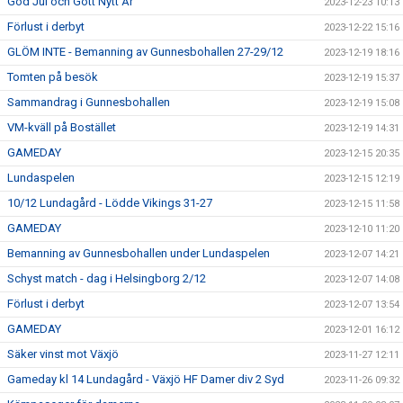
God Jul och Gott Nytt År
2023-12-23 10:13
Förlust i derbyt
2023-12-22 15:16
GLÖM INTE - Bemanning av Gunnesbohallen 27-29/12
2023-12-19 18:16
Tomten på besök
2023-12-19 15:37
Sammandrag i Gunnesbohallen
2023-12-19 15:08
VM-kväll på Bostället
2023-12-19 14:31
GAMEDAY
2023-12-15 20:35
Lundaspelen
2023-12-15 12:19
10/12 Lundagård - Lödde Vikings 31-27
2023-12-15 11:58
GAMEDAY
2023-12-10 11:20
Bemanning av Gunnesbohallen under Lundaspelen
2023-12-07 14:21
Schyst match - dag i Helsingborg 2/12
2023-12-07 14:08
Förlust i derbyt
2023-12-07 13:54
GAMEDAY
2023-12-01 16:12
Säker vinst mot Växjö
2023-11-27 12:11
Gameday kl 14 Lundagård - Växjö HF Damer div 2 Syd
2023-11-26 09:32