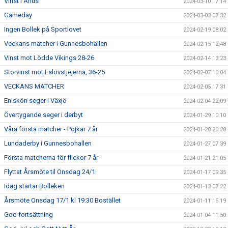
Vinst i Åhus
2024-03-10 17:14
Gameday
2024-03-03 07:32
Ingen Bollek på Sportlovet
2024-02-19 08:02
Veckans matcher i Gunnesbohallen
2024-02-15 12:48
Vinst mot Lödde Vikings 28-26
2024-02-14 13:23
Storvinst mot Eslövstjejerna, 36-25
2024-02-07 10:04
VECKANS MATCHER
2024-02-05 17:31
En skön seger i Växjö
2024-02-04 22:09
Övertygande seger i derbyt
2024-01-29 10:10
Våra första matcher - Pojkar 7 år
2024-01-28 20:28
Lundaderby i Gunnesbohallen
2024-01-27 07:39
Första matcherna för flickor 7 år
2024-01-21 21:05
Flyttat Årsmöte til Onsdag 24/1
2024-01-17 09:35
Idag startar Bolleken
2024-01-13 07:22
Årsmöte Onsdag 17/1 kl 19:30 Bostället
2024-01-11 15:19
God fortsättning
2024-01-04 11:50