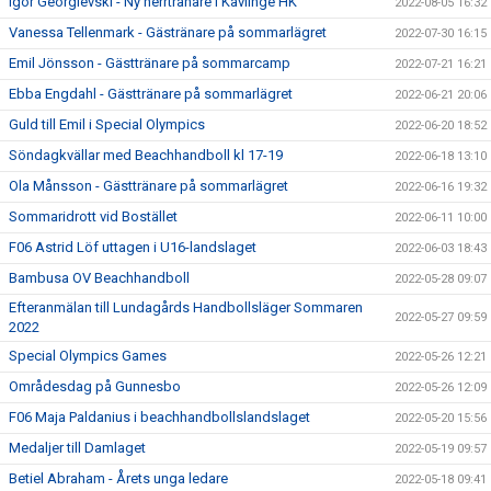
Igor Georgievski - Ny herrtränare i Kävlinge HK
2022-08-05 16:32
Vanessa Tellenmark - Gästränare på sommarlägret
2022-07-30 16:15
Emil Jönsson - Gästtränare på sommarcamp
2022-07-21 16:21
Ebba Engdahl - Gästtränare på sommarlägret
2022-06-21 20:06
Guld till Emil i Special Olympics
2022-06-20 18:52
Söndagkvällar med Beachhandboll kl 17-19
2022-06-18 13:10
Ola Månsson - Gästtränare på sommarlägret
2022-06-16 19:32
Sommaridrott vid Bostället
2022-06-11 10:00
F06 Astrid Löf uttagen i U16-landslaget
2022-06-03 18:43
Bambusa OV Beachhandboll
2022-05-28 09:07
Efteranmälan till Lundagårds Handbollsläger Sommaren
2022-05-27 09:59
2022
Special Olympics Games
2022-05-26 12:21
Områdesdag på Gunnesbo
2022-05-26 12:09
F06 Maja Paldanius i beachhandbollslandslaget
2022-05-20 15:56
Medaljer till Damlaget
2022-05-19 09:57
Betiel Abraham - Årets unga ledare
2022-05-18 09:41