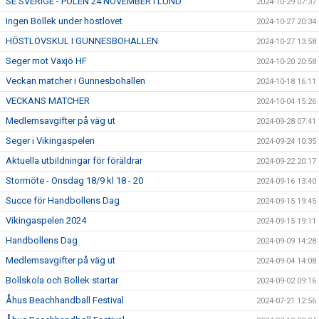
SE SVERIGE - POLEN 24 NOVEMBER i LUND
2024-10-29 07:37
Ingen Bollek under höstlovet
2024-10-27 20:34
HÖSTLOVSKUL I GUNNESBOHALLEN
2024-10-27 13:58
Seger mot Växjö HF
2024-10-20 20:58
Veckan matcher i Gunnesbohallen
2024-10-18 16:11
VECKANS MATCHER
2024-10-04 15:26
Medlemsavgifter på väg ut
2024-09-28 07:41
Seger i Vikingaspelen
2024-09-24 10:35
Aktuella utbildningar för föräldrar
2024-09-22 20:17
Stormöte - Onsdag 18/9 kl 18 - 20
2024-09-16 13:40
Succe för Handbollens Dag
2024-09-15 19:45
Vikingaspelen 2024
2024-09-15 19:11
Handbollens Dag
2024-09-09 14:28
Medlemsavgifter på väg ut
2024-09-04 14:08
Bollskola och Bollek startar
2024-09-02 09:16
Åhus Beachhandball Festival
2024-07-21 12:56