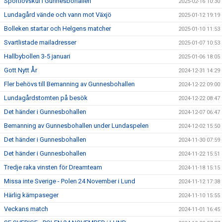
Sportlovskul i Gunnesbohallen
2025-02-16 10:30
Lundagård vände och vann mot Växjö
2025-01-12 19:19
Bolleken startar och Helgens matcher
2025-01-10 11:53
Svartlistade mailadresser
2025-01-07 10:53
Hallbybollen 3-5 januari
2025-01-06 18:05
Gott Nytt År
2024-12-31 14:29
Fler behövs till Bemanning av Gunnesbohallen
2024-12-22 09:00
Lundagårdstomten på besök
2024-12-22 08:47
Det händer i Gunnesbohallen
2024-12-07 06:47
Bemanning av Gunnesbohallen under Lundaspelen
2024-12-02 15:50
Det händer i Gunnesbohallen
2024-11-30 07:59
Det händer i Gunnesbohallen
2024-11-22 15:51
Tredje raka vinsten för Dreamteam
2024-11-18 15:15
Missa inte Sverige - Polen 24 November i Lund
2024-11-12 17:38
Härlig kämpaseger
2024-11-10 15:55
Veckans match
2024-11-01 16:45