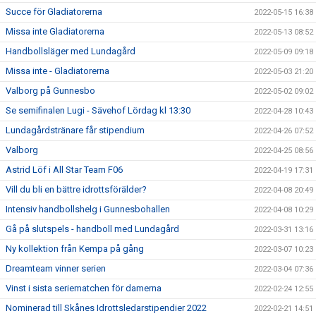
Succe för Gladiatorerna
2022-05-15 16:38
Missa inte Gladiatorerna
2022-05-13 08:52
Handbollsläger med Lundagård
2022-05-09 09:18
Missa inte - Gladiatorerna
2022-05-03 21:20
Valborg på Gunnesbo
2022-05-02 09:02
Se semifinalen Lugi - Sävehof Lördag kl 13:30
2022-04-28 10:43
Lundagårdstränare får stipendium
2022-04-26 07:52
Valborg
2022-04-25 08:56
Astrid Löf i All Star Team F06
2022-04-19 17:31
Vill du bli en bättre idrottsförälder?
2022-04-08 20:49
Intensiv handbollshelg i Gunnesbohallen
2022-04-08 10:29
Gå på slutspels - handboll med Lundagård
2022-03-31 13:16
Ny kollektion från Kempa på gång
2022-03-07 10:23
Dreamteam vinner serien
2022-03-04 07:36
Vinst i sista seriematchen för damerna
2022-02-24 12:55
Nominerad till Skånes Idrottsledarstipendier 2022
2022-02-21 14:51