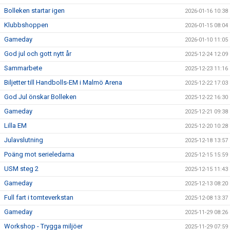
Bolleken startar igen
2026-01-16 10:38
Klubbshoppen
2026-01-15 08:04
Gameday
2026-01-10 11:05
God jul och gott nytt år
2025-12-24 12:09
Sammarbete
2025-12-23 11:16
Biljetter till Handbolls-EM i Malmö Arena
2025-12-22 17:03
God Jul önskar Bolleken
2025-12-22 16:30
Gameday
2025-12-21 09:38
Lilla EM
2025-12-20 10:28
Julavslutning
2025-12-18 13:57
Poäng mot serieledarna
2025-12-15 15:59
USM steg 2
2025-12-15 11:43
Gameday
2025-12-13 08:20
Full fart i tomteverkstan
2025-12-08 13:37
Gameday
2025-11-29 08:26
Workshop - Trygga miljöer
2025-11-29 07:59