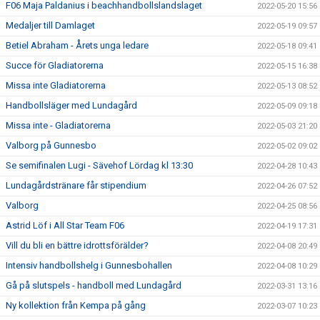
F06 Maja Paldanius i beachhandbollslandslaget
2022-05-20 15:56
Medaljer till Damlaget
2022-05-19 09:57
Betiel Abraham - Årets unga ledare
2022-05-18 09:41
Succe för Gladiatorerna
2022-05-15 16:38
Missa inte Gladiatorerna
2022-05-13 08:52
Handbollsläger med Lundagård
2022-05-09 09:18
Missa inte - Gladiatorerna
2022-05-03 21:20
Valborg på Gunnesbo
2022-05-02 09:02
Se semifinalen Lugi - Sävehof Lördag kl 13:30
2022-04-28 10:43
Lundagårdstränare får stipendium
2022-04-26 07:52
Valborg
2022-04-25 08:56
Astrid Löf i All Star Team F06
2022-04-19 17:31
Vill du bli en bättre idrottsförälder?
2022-04-08 20:49
Intensiv handbollshelg i Gunnesbohallen
2022-04-08 10:29
Gå på slutspels - handboll med Lundagård
2022-03-31 13:16
Ny kollektion från Kempa på gång
2022-03-07 10:23