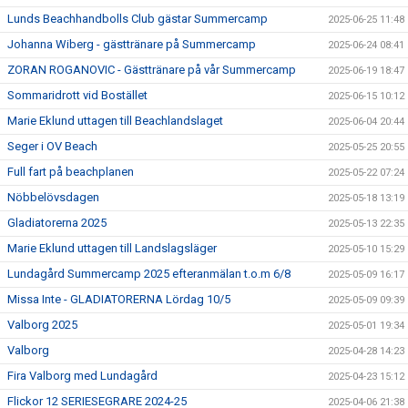
Lunds Beachhandbolls Club gästar Summercamp
2025-06-25 11:48
Johanna Wiberg - gästtränare på Summercamp
2025-06-24 08:41
ZORAN ROGANOVIC - Gästtränare på vår Summercamp
2025-06-19 18:47
Sommaridrott vid Bostället
2025-06-15 10:12
Marie Eklund uttagen till Beachlandslaget
2025-06-04 20:44
Seger i OV Beach
2025-05-25 20:55
Full fart på beachplanen
2025-05-22 07:24
Nöbbelövsdagen
2025-05-18 13:19
Gladiatorerna 2025
2025-05-13 22:35
Marie Eklund uttagen till Landslagsläger
2025-05-10 15:29
Lundagård Summercamp 2025 efteranmälan t.o.m 6/8
2025-05-09 16:17
Missa Inte - GLADIATORERNA Lördag 10/5
2025-05-09 09:39
Valborg 2025
2025-05-01 19:34
Valborg
2025-04-28 14:23
Fira Valborg med Lundagård
2025-04-23 15:12
Flickor 12 SERIESEGRARE 2024-25
2025-04-06 21:38