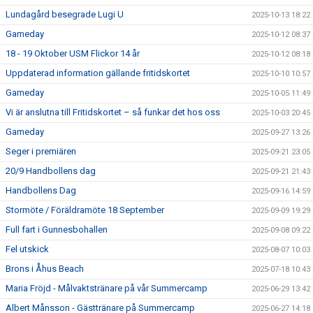
Lundagård besegrade Lugi U
2025-10-13 18:22
Gameday
2025-10-12 08:37
18 - 19 Oktober USM Flickor 14 år
2025-10-12 08:18
Uppdaterad information gällande fritidskortet
2025-10-10 10:57
Gameday
2025-10-05 11:49
Vi är anslutna till Fritidskortet – så funkar det hos oss
2025-10-03 20:45
Gameday
2025-09-27 13:26
Seger i premiären
2025-09-21 23:05
20/9 Handbollens dag
2025-09-21 21:43
Handbollens Dag
2025-09-16 14:59
Stormöte / Föräldramöte 18 September
2025-09-09 19:29
Full fart i Gunnesbohallen
2025-09-08 09:22
Fel utskick
2025-08-07 10:03
Brons i Åhus Beach
2025-07-18 10:43
Maria Fröjd - Målvaktstränare på vår Summercamp
2025-06-29 13:42
Albert Månsson - Gästtränare på Summercamp
2025-06-27 14:18