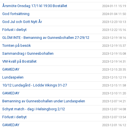
Årsmöte Onsdag 17/1 kl 19:30 Bostället
2024-01-11 15:19
God fortsättning
2024-01-04 11:50
God Jul och Gott Nytt År
2023-12-23 10:13
Förlust i derbyt
2023-12-22 15:16
GLÖM INTE - Bemanning av Gunnesbohallen 27-29/12
2023-12-19 18:16
Tomten på besök
2023-12-19 15:37
Sammandrag i Gunnesbohallen
2023-12-19 15:08
VM-kväll på Bostället
2023-12-19 14:31
GAMEDAY
2023-12-15 20:35
Lundaspelen
2023-12-15 12:19
10/12 Lundagård - Lödde Vikings 31-27
2023-12-15 11:58
GAMEDAY
2023-12-10 11:20
Bemanning av Gunnesbohallen under Lundaspelen
2023-12-07 14:21
Schyst match - dag i Helsingborg 2/12
2023-12-07 14:08
Förlust i derbyt
2023-12-07 13:54
GAMEDAY
2023-12-01 16:12