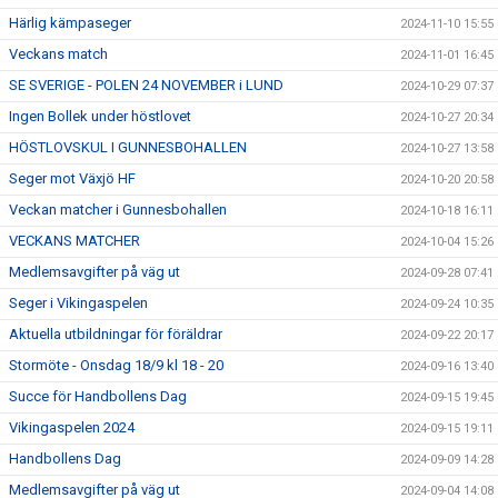
Härlig kämpaseger
2024-11-10 15:55
Veckans match
2024-11-01 16:45
SE SVERIGE - POLEN 24 NOVEMBER i LUND
2024-10-29 07:37
Ingen Bollek under höstlovet
2024-10-27 20:34
HÖSTLOVSKUL I GUNNESBOHALLEN
2024-10-27 13:58
Seger mot Växjö HF
2024-10-20 20:58
Veckan matcher i Gunnesbohallen
2024-10-18 16:11
VECKANS MATCHER
2024-10-04 15:26
Medlemsavgifter på väg ut
2024-09-28 07:41
Seger i Vikingaspelen
2024-09-24 10:35
Aktuella utbildningar för föräldrar
2024-09-22 20:17
Stormöte - Onsdag 18/9 kl 18 - 20
2024-09-16 13:40
Succe för Handbollens Dag
2024-09-15 19:45
Vikingaspelen 2024
2024-09-15 19:11
Handbollens Dag
2024-09-09 14:28
Medlemsavgifter på väg ut
2024-09-04 14:08