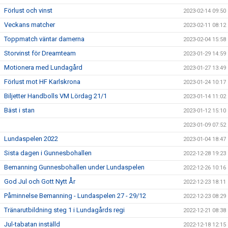
Förlust och vinst
2023-02-14 09:50
Veckans matcher
2023-02-11 08:12
Toppmatch väntar damerna
2023-02-04 15:58
Storvinst för Dreamteam
2023-01-29 14:59
Motionera med Lundagård
2023-01-27 13:49
Förlust mot HF Karlskrona
2023-01-24 10:17
Biljetter Handbolls VM Lördag 21/1
2023-01-14 11:02
Bäst i stan
2023-01-12 15:10
2023-01-09 07:52
Lundaspelen 2022
2023-01-04 18:47
Sista dagen i Gunnesbohallen
2022-12-28 19:23
Bemanning Gunnesbohallen under Lundaspelen
2022-12-26 10:16
God Jul och Gott Nytt År
2022-12-23 18:11
Påminnelse Bemanning - Lundaspelen 27 - 29/12
2022-12-23 08:29
Tränarutbildning steg 1 i Lundagårds regi
2022-12-21 08:38
Jul-tabatan inställd
2022-12-18 12:15