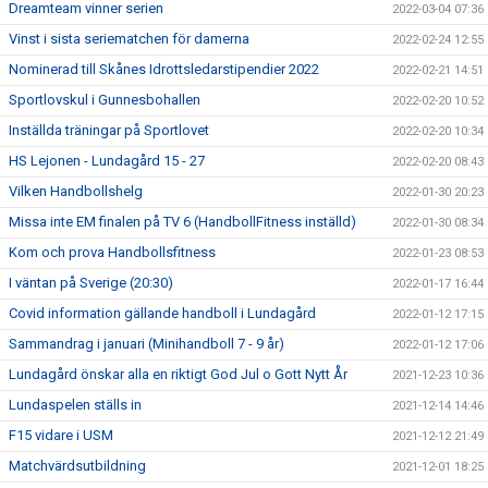
Dreamteam vinner serien
2022-03-04 07:36
Vinst i sista seriematchen för damerna
2022-02-24 12:55
Nominerad till Skånes Idrottsledarstipendier 2022
2022-02-21 14:51
Sportlovskul i Gunnesbohallen
2022-02-20 10:52
Inställda träningar på Sportlovet
2022-02-20 10:34
HS Lejonen - Lundagård 15 - 27
2022-02-20 08:43
Vilken Handbollshelg
2022-01-30 20:23
Missa inte EM finalen på TV 6 (HandbollFitness inställd)
2022-01-30 08:34
Kom och prova Handbollsfitness
2022-01-23 08:53
I väntan på Sverige (20:30)
2022-01-17 16:44
Covid information gällande handboll i Lundagård
2022-01-12 17:15
Sammandrag i januari (Minihandboll 7 - 9 år)
2022-01-12 17:06
Lundagård önskar alla en riktigt God Jul o Gott Nytt År
2021-12-23 10:36
Lundaspelen ställs in
2021-12-14 14:46
F15 vidare i USM
2021-12-12 21:49
Matchvärdsutbildning
2021-12-01 18:25