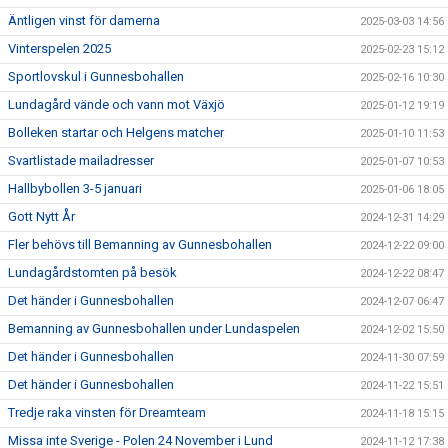
Äntligen vinst för damerna
2025-03-03 14:56
Vinterspelen 2025
2025-02-23 15:12
Sportlovskul i Gunnesbohallen
2025-02-16 10:30
Lundagård vände och vann mot Växjö
2025-01-12 19:19
Bolleken startar och Helgens matcher
2025-01-10 11:53
Svartlistade mailadresser
2025-01-07 10:53
Hallbybollen 3-5 januari
2025-01-06 18:05
Gott Nytt År
2024-12-31 14:29
Fler behövs till Bemanning av Gunnesbohallen
2024-12-22 09:00
Lundagårdstomten på besök
2024-12-22 08:47
Det händer i Gunnesbohallen
2024-12-07 06:47
Bemanning av Gunnesbohallen under Lundaspelen
2024-12-02 15:50
Det händer i Gunnesbohallen
2024-11-30 07:59
Det händer i Gunnesbohallen
2024-11-22 15:51
Tredje raka vinsten för Dreamteam
2024-11-18 15:15
Missa inte Sverige - Polen 24 November i Lund
2024-11-12 17:38