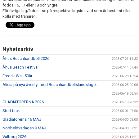
BILDGALLERI
födda 16, 17 eller 18 och yngre.
För övriga lag/åldrar -se på respektive lagsida vad som är bestämt eller
kolla med tränaren.
DOKUMENT
VÅRA LAG/TRÄNARE
KLUBBSHOP
Nyhetsarkiv
MATCHER
Åhus Beachhandboll 2026
2026-07-21 14:32
Åhus Beach Festival
2026-07-14 07:44
GUNNESBOHALLEN
Fredrik Wall 50år
2026-06-28 15:54
Alicia på nya äventyr med Beachhandbollslandslaget
FRITIDSKORTET
2026-06-25 20:00
2026-06-19 08:54
GLADIATORERNA 2026
2026-05-19 20:32
Stort tack
2026-05-01 07:56
Gladiatorerna 16 MAJ
2026-04-30 08:05
Nöbbelövsdagen 9 MAJ
2026-04-30 07:21
Valborg 2026
2026-04-25 11:21