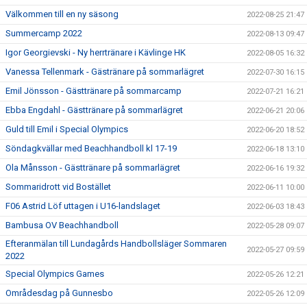
Välkommen till en ny säsong
2022-08-25 21:47
Summercamp 2022
2022-08-13 09:47
Igor Georgievski - Ny herrtränare i Kävlinge HK
2022-08-05 16:32
Vanessa Tellenmark - Gästränare på sommarlägret
2022-07-30 16:15
Emil Jönsson - Gästtränare på sommarcamp
2022-07-21 16:21
Ebba Engdahl - Gästtränare på sommarlägret
2022-06-21 20:06
Guld till Emil i Special Olympics
2022-06-20 18:52
Söndagkvällar med Beachhandboll kl 17-19
2022-06-18 13:10
Ola Månsson - Gästtränare på sommarlägret
2022-06-16 19:32
Sommaridrott vid Bostället
2022-06-11 10:00
F06 Astrid Löf uttagen i U16-landslaget
2022-06-03 18:43
Bambusa OV Beachhandboll
2022-05-28 09:07
Efteranmälan till Lundagårds Handbollsläger Sommaren
2022-05-27 09:59
2022
Special Olympics Games
2022-05-26 12:21
Områdesdag på Gunnesbo
2022-05-26 12:09