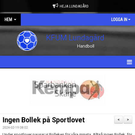
HEJA LUNDAGÅRD
HEM
LOGGA IN
KFUM Lundagård
Handboll
HEM
NYHETER
OM KLUBBEN
KONTAKT
Ingen Bollek på Sportlovet
<
>
KALENDER
2024-02-19 08:02
Under sportlover pausar vi Bolleken för våra minsta. Alltså ingen Bollek för