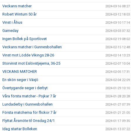
Veckans matcher
2024-03-16 08:27
Robert Wintum 50 år
2024-03-12 18:03
Vinst i Åhus
2024-03-10 17:14
Gameday
2024-03-03 07:32
Ingen Bollek på Sportlovet
2024-02-19 08:02
Veckans matcher i Gunnesbohallen
2024-02-15 12:48
Vinst mot Lödde Vikings 28-26
2024-02-14 13:23
Storvinst mot Eslövstjejerna, 36-25
2024-02-07 10:04
VECKANS MATCHER
2024-02-05 17:31
En skön seger i Växjö
2024-02-04 22:09
Övertygande seger i derbyt
2024-01-29 10:10
Våra första matcher - Pojkar 7 år
2024-01-28 20:28
Lundaderby i Gunnesbohallen
2024-01-27 07:39
Första matcherna för flickor 7 år
2024-01-21 21:05
Flyttat Årsmöte til Onsdag 24/1
2024-01-17 09:35
Idag startar Bolleken
2024-01-13 07:22