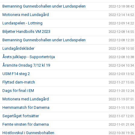
Bemanning Gunnesbohallen under Lundaspelen
2022-12-18 08:42
Motionera med Lundagård
2022-12-14 14:52
Lundaspelen - Lottning
2022-12-09 14:22
Biljetter Handbolls VM 2023
2022-12-08 14:55
Bemanning Gunnesbohallen under Lundaspelen
2022-12-08 12:20
Lundagårdskläder
2022-12-08 10:50
Årets julklapp - Supportertröja
2022-12-08 10:38
Årsmöte Onsdag 7/12 kl 19
2022-12-04 10:34
USM F14 steg 2
2022-12-03 13:52
Flyttad dam-match
2022-11-27 15:05
Dags för final i EM
2022-11-20 12:24
Motionera med Lundagård
2022-11-19 07:51
Hemmamatch för Damerna
2022-11-15 15:30
Segertåget fortsätter
2022-11-07 12:01
Femte vinsten för damerna
2022-11-01 21:04
Höstlovskul i Gunnesbohallen
2022-10-30 19:36