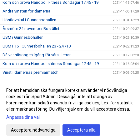
Kom och prova Handboll Fitness Söndagar 17:45 - 19
2021-11-13 07:46
Andra vinsten för damerna
2021-11-05 17:20
Höstlovskul i Gunnesbohallen
2021-10-31 13:29
Årsmöte 24 november Bostället
2021-10-29 09:37
USM i Gunnesbohallen
2021-10-26 10:39
USM F16 i Gunnesbohallen 23 - 24 /10
2021-10-22 11:23
Då var säsongen igång för våra Herrar.
2021-10-17 08:20
Kom och prova Handbollsfitness Söndagar 17:45 - 19
2021-10-16 08:04
Vinst i damernas premiärmatch
2021-10-06 09:25
2021-09-20 11:46
Succe för Handbollens Dag
För att hemsidan ska fungera korrekt använder vi nödvändiga
2021-09-20 07:06
cookies från SportAdmin. Dessa går inte att stänga av.
Söndagskvällar med beachhandboll
2021-08-19 16:26
Föreningen kan också använda frivilliga cookies, t.ex. för statistik
eller marknadsföring. Du väljer själv om du vill acceptera dessa.
Anpassa dina val
Cookie-inställningar
Gå till Webbversion
Acceptera nödvändiga
Acceptera alla