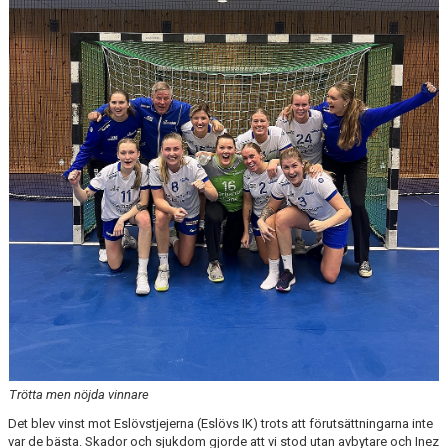
BILDGALLERI
DOKUMENT
VÅRA LAG/TRÄNARE
KLUBBSHOP
MATCHER
GUNNESBOHALLEN
FRITIDSKORTET
Trötta men nöjda vinnare
Det blev vinst mot Eslövstjejerna (Eslövs IK) trots att förutsättningarna inte
var de bästa. Skador och sjukdom gjorde att vi stod utan avbytare och Inez