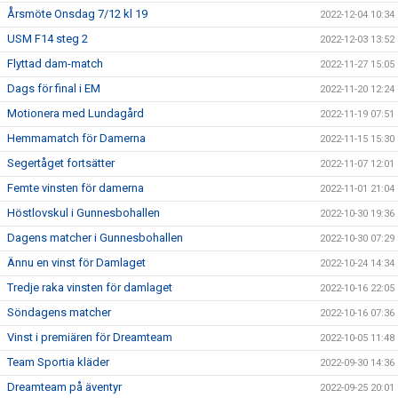
Årsmöte Onsdag 7/12 kl 19
2022-12-04 10:34
USM F14 steg 2
2022-12-03 13:52
Flyttad dam-match
2022-11-27 15:05
Dags för final i EM
2022-11-20 12:24
Motionera med Lundagård
2022-11-19 07:51
Hemmamatch för Damerna
2022-11-15 15:30
Segertåget fortsätter
2022-11-07 12:01
Femte vinsten för damerna
2022-11-01 21:04
Höstlovskul i Gunnesbohallen
2022-10-30 19:36
Dagens matcher i Gunnesbohallen
2022-10-30 07:29
Ännu en vinst för Damlaget
2022-10-24 14:34
Tredje raka vinsten för damlaget
2022-10-16 22:05
Söndagens matcher
2022-10-16 07:36
Vinst i premiären för Dreamteam
2022-10-05 11:48
Team Sportia kläder
2022-09-30 14:36
Dreamteam på äventyr
2022-09-25 20:01