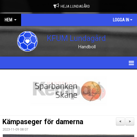
HEJA LUNDAGÅRD
HEM
LOGGA IN
KFUM Lundagård
Handboll
HEM
NYHETER
OM KLUBBEN
KONTAKT
Kämpaseger för damerna
<
>
KALENDER
2023-11-09 08:07