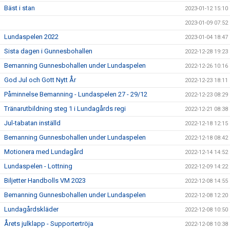
Bäst i stan
2023-01-12 15:10
2023-01-09 07:52
Lundaspelen 2022
2023-01-04 18:47
Sista dagen i Gunnesbohallen
2022-12-28 19:23
Bemanning Gunnesbohallen under Lundaspelen
2022-12-26 10:16
God Jul och Gott Nytt År
2022-12-23 18:11
Påminnelse Bemanning - Lundaspelen 27 - 29/12
2022-12-23 08:29
Tränarutbildning steg 1 i Lundagårds regi
2022-12-21 08:38
Jul-tabatan inställd
2022-12-18 12:15
Bemanning Gunnesbohallen under Lundaspelen
2022-12-18 08:42
Motionera med Lundagård
2022-12-14 14:52
Lundaspelen - Lottning
2022-12-09 14:22
Biljetter Handbolls VM 2023
2022-12-08 14:55
Bemanning Gunnesbohallen under Lundaspelen
2022-12-08 12:20
Lundagårdskläder
2022-12-08 10:50
Årets julklapp - Supportertröja
2022-12-08 10:38