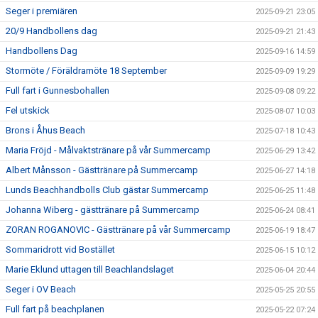
Seger i premiären
2025-09-21 23:05
20/9 Handbollens dag
2025-09-21 21:43
Handbollens Dag
2025-09-16 14:59
Stormöte / Föräldramöte 18 September
2025-09-09 19:29
Full fart i Gunnesbohallen
2025-09-08 09:22
Fel utskick
2025-08-07 10:03
Brons i Åhus Beach
2025-07-18 10:43
Maria Fröjd - Målvaktstränare på vår Summercamp
2025-06-29 13:42
Albert Månsson - Gästtränare på Summercamp
2025-06-27 14:18
Lunds Beachhandbolls Club gästar Summercamp
2025-06-25 11:48
Johanna Wiberg - gästtränare på Summercamp
2025-06-24 08:41
ZORAN ROGANOVIC - Gästtränare på vår Summercamp
2025-06-19 18:47
Sommaridrott vid Bostället
2025-06-15 10:12
Marie Eklund uttagen till Beachlandslaget
2025-06-04 20:44
Seger i OV Beach
2025-05-25 20:55
Full fart på beachplanen
2025-05-22 07:24