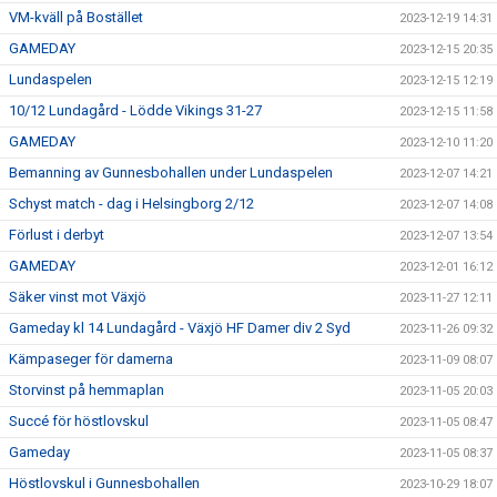
VM-kväll på Bostället
2023-12-19 14:31
GAMEDAY
2023-12-15 20:35
Lundaspelen
2023-12-15 12:19
10/12 Lundagård - Lödde Vikings 31-27
2023-12-15 11:58
GAMEDAY
2023-12-10 11:20
Bemanning av Gunnesbohallen under Lundaspelen
2023-12-07 14:21
Schyst match - dag i Helsingborg 2/12
2023-12-07 14:08
Förlust i derbyt
2023-12-07 13:54
GAMEDAY
2023-12-01 16:12
Säker vinst mot Växjö
2023-11-27 12:11
Gameday kl 14 Lundagård - Växjö HF Damer div 2 Syd
2023-11-26 09:32
Kämpaseger för damerna
2023-11-09 08:07
Storvinst på hemmaplan
2023-11-05 20:03
Succé för höstlovskul
2023-11-05 08:47
Gameday
2023-11-05 08:37
Höstlovskul i Gunnesbohallen
2023-10-29 18:07