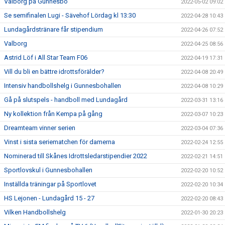
Valborg på Gunnesbo
2022-05-02 09:02
Se semifinalen Lugi - Sävehof Lördag kl 13:30
2022-04-28 10:43
Lundagårdstränare får stipendium
2022-04-26 07:52
Valborg
2022-04-25 08:56
Astrid Löf i All Star Team F06
2022-04-19 17:31
Vill du bli en bättre idrottsförälder?
2022-04-08 20:49
Intensiv handbollshelg i Gunnesbohallen
2022-04-08 10:29
Gå på slutspels - handboll med Lundagård
2022-03-31 13:16
Ny kollektion från Kempa på gång
2022-03-07 10:23
Dreamteam vinner serien
2022-03-04 07:36
Vinst i sista seriematchen för damerna
2022-02-24 12:55
Nominerad till Skånes Idrottsledarstipendier 2022
2022-02-21 14:51
Sportlovskul i Gunnesbohallen
2022-02-20 10:52
Inställda träningar på Sportlovet
2022-02-20 10:34
HS Lejonen - Lundagård 15 - 27
2022-02-20 08:43
Vilken Handbollshelg
2022-01-30 20:23