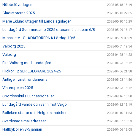
Nöbbelövsdagen
2025-05-18 13:19
Gladiatorerna 2025
2025-05-13 22:35
Marie Eklund uttagen till Landslagsläger
2025-05-10 15:29
Lundagård Summercamp 2025 efteranmälan t.o.m 6/8
2025-05-09 16:17
Missa Inte - GLADIATORERNA Lördag 10/5
2025-05-09 09:39
Valborg 2025
2025-05-01 19:34
Valborg
2025-04-28 14:23
Fira Valborg med Lundagård
2025-04-23 15:12
Flickor 12 SERIESEGRARE 2024-25
2025-04-06 21:38
Äntligen vinst för damerna
2025-03-03 14:56
Vinterspelen 2025
2025-02-23 15:12
Sportlovskul i Gunnesbohallen
2025-02-16 10:30
Lundagård vände och vann mot Växjö
2025-01-12 19:19
Bolleken startar och Helgens matcher
2025-01-10 11:53
Svartlistade mailadresser
2025-01-07 10:53
Hallbybollen 3-5 januari
2025-01-06 18:05