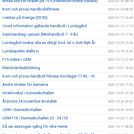
Missa inte EM finalen på TV 6 (HandbollFitness inställd)
2022-01-30 08:34
Kom och prova Handbollsfitness
2022-01-23 08:53
I väntan på Sverige (20:30)
2022-01-17 16:44
Covid information gällande handboll i Lundagård
2022-01-12 17:15
Sammandrag i januari (Minihandboll 7 - 9 år)
2022-01-12 17:06
Lundagård önskar alla en riktigt God Jul o Gott Nytt År
2021-12-23 10:36
Lundaspelen ställs in
2021-12-14 14:46
F15 vidare i USM
2021-12-12 21:49
Matchvärdsutbildning
2021-12-01 18:25
Kom och prova Handboll Fitness Söndagar 17:45 - 19
2021-11-13 07:46
Andra vinsten för damerna
2021-11-05 17:20
Höstlovskul i Gunnesbohallen
2021-10-31 13:29
Årsmöte 24 november Bostället
2021-10-29 09:37
USM i Gunnesbohallen
2021-10-26 10:39
USM F16 i Gunnesbohallen 23 - 24 /10
2021-10-22 11:23
Då var säsongen igång för våra Herrar.
2021-10-17 08:20