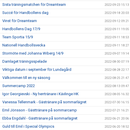
Sista träningsmatchen för Dreamteam
2022-09-23 15:13
Succé för Handbollens dag
2022-09-18 20:03
Vinst för Dreamteam
2022-09-12 09:21
Handbollens Dag 17/9
2022-09-11 19:05
Team Sportia 15/9
2022-09-11 18:53
Nationell Handbollsvecka
2022-09-11 18:27
Stormöte med Johanna Wiberg 14/9
2022-09-07 19:14
Damlaget träningsspelade
2022-08-30 07:19
Viktiga datum i september för Lundagård
2022-08-28 22:17
Välkommen till en ny säsong
2022-08-25 21:47
Summercamp 2022
2022-08-13 09:47
Igor Georgievski - Ny herrtränare i Kävlinge HK
2022-08-05 16:32
Vanessa Tellenmark - Gästränare på sommarlägret
2022-07-30 16:15
Emil Jönsson - Gästtränare på sommarcamp
2022-07-21 16:21
Ebba Engdahl - Gästtränare på sommarlägret
2022-06-21 20:06
Guld till Emil i Special Olympics
2022-06-20 18:52