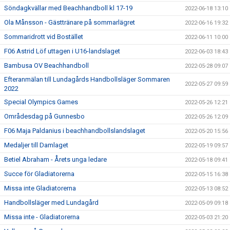
Söndagkvällar med Beachhandboll kl 17-19
2022-06-18 13:10
Ola Månsson - Gästtränare på sommarlägret
2022-06-16 19:32
Sommaridrott vid Bostället
2022-06-11 10:00
F06 Astrid Löf uttagen i U16-landslaget
2022-06-03 18:43
Bambusa OV Beachhandboll
2022-05-28 09:07
Efteranmälan till Lundagårds Handbollsläger Sommaren
2022-05-27 09:59
2022
Special Olympics Games
2022-05-26 12:21
Områdesdag på Gunnesbo
2022-05-26 12:09
F06 Maja Paldanius i beachhandbollslandslaget
2022-05-20 15:56
Medaljer till Damlaget
2022-05-19 09:57
Betiel Abraham - Årets unga ledare
2022-05-18 09:41
Succe för Gladiatorerna
2022-05-15 16:38
Missa inte Gladiatorerna
2022-05-13 08:52
Handbollsläger med Lundagård
2022-05-09 09:18
Missa inte - Gladiatorerna
2022-05-03 21:20