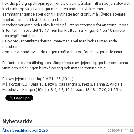
fick dra på sig speltröjan igen för att kliva in på plan. Till en början blev det
korta inhopp vid utvisningar men i den andra halvleken mer
sammanhängande spel och till slut hade hon gjort 3 mål. Övriga spelare
spelade utan att byta hela matchen.
Matchen var jämn och Eslöv körde på i ett högt tempo för att trötta ut oss.
Efter 45 min stod det 16-17 men här kraftsamlar vi, gör 6-1 på 10 minuter
och avgör matchen.
Eslöv provar punktmarkering, man-man spel men lyckas inte vända
matchen.
Som tur var hade Matilda dagen i mål och stod för en avgörande insats.
En fantastisk inställning och kämpainsats av tjejerna ligger bakom denna
vinst och belöningen blir två poäng och inställd träning / vila.
Eslövstjejerna - Lundagård 21 - 25 (10-11)
Målskyttar (LG): Sara 10, Betty 6, Cassandra 3, Inez 3, Hanna 2, Alicia 1
Matchutvecklingen (10min): 3-4, 4-8, 10-11 paus 13-13, 17-20, 21-25 slut
Nyhetsarkiv
Åhus Beachhandboll 2026
2026-07-21 14:32