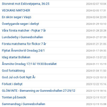
Storvinst mot Eslövstjejerna, 36-25
2024-02-07 10:04
VECKANS MATCHER
2024-02-05 17:31
En skön seger i Växjö
2024-02-04 22:09
Övertygande seger i derbyt
2024-01-29 10:10
Våra första matcher - Pojkar 7 år
2024-01-28 20:28
Lundaderby i Gunnesbohallen
2024-01-27 07:39
Första matcherna för flickor 7 år
2024-01-21 21:05
Flyttat Årsmöte til Onsdag 24/1
2024-01-17 09:35
Idag startar Bolleken
2024-01-13 07:22
Årsmöte Onsdag 17/1 kl 19:30 Bostället
2024-01-11 15:19
God fortsättning
2024-01-04 11:50
God Jul och Gott Nytt År
2023-12-23 10:13
Förlust i derbyt
2023-12-22 15:16
GLÖM INTE - Bemanning av Gunnesbohallen 27-29/12
2023-12-19 18:16
Tomten på besök
2023-12-19 15:37
Sammandrag i Gunnesbohallen
2023-12-19 15:08