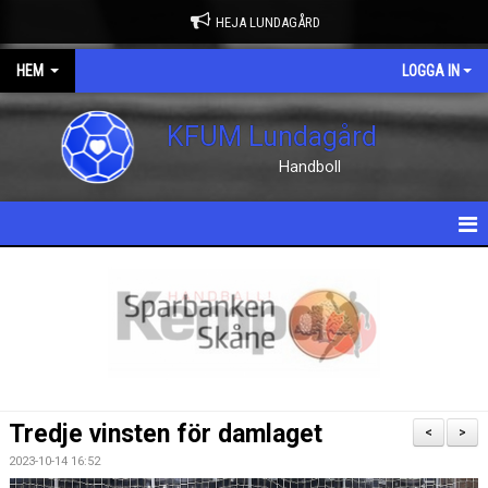
HEJA LUNDAGÅRD
HEM
LOGGA IN
KFUM Lundagård
Handboll
HEM
NYHETER
OM KLUBBEN
KONTAKT
Tredje vinsten för damlaget
<
>
KALENDER
2023-10-14 16:52