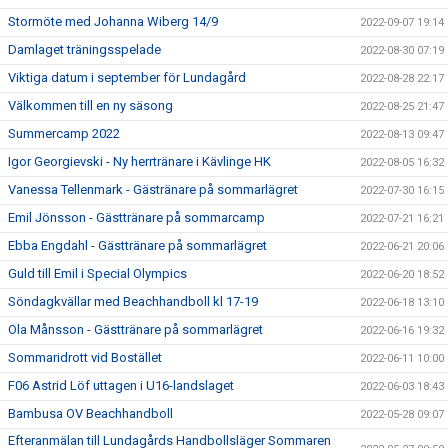
Stormöte med Johanna Wiberg 14/9
2022-09-07 19:14
Damlaget träningsspelade
2022-08-30 07:19
Viktiga datum i september för Lundagård
2022-08-28 22:17
Välkommen till en ny säsong
2022-08-25 21:47
Summercamp 2022
2022-08-13 09:47
Igor Georgievski - Ny herrtränare i Kävlinge HK
2022-08-05 16:32
Vanessa Tellenmark - Gästränare på sommarlägret
2022-07-30 16:15
Emil Jönsson - Gästtränare på sommarcamp
2022-07-21 16:21
Ebba Engdahl - Gästtränare på sommarlägret
2022-06-21 20:06
Guld till Emil i Special Olympics
2022-06-20 18:52
Söndagkvällar med Beachhandboll kl 17-19
2022-06-18 13:10
Ola Månsson - Gästtränare på sommarlägret
2022-06-16 19:32
Sommaridrott vid Bostället
2022-06-11 10:00
F06 Astrid Löf uttagen i U16-landslaget
2022-06-03 18:43
Bambusa OV Beachhandboll
2022-05-28 09:07
Efteranmälan till Lundagårds Handbollsläger Sommaren