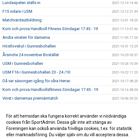
Lundaspelen ställs in
2021-12-14 14:46
F15 vidare i USM
2021-12-12 21:49
Matchvärdsutbildning
2021-12-01 18:25
Kom och prova Handboll Fitness Söndagar 17:45 - 19
2021-11-13 07:46
Andra vinsten för damerna
2021-11-05 17:20
Höstlovskul i Gunnesbohallen
2021-10-31 13:29
Årsmöte 24 november Bostället
2021-10-29 09:37
USM i Gunnesbohallen
2021-10-26 10:39
USM F16 i Gunnesbohallen 23 - 24 /10
2021-10-22 11:23
Då var säsongen igång för våra Herrar.
2021-10-17 08:20
Kom och prova Handbollsfitness Söndagar 17:45 - 19
2021-10-16 08:04
Vinst i damernas premiärmatch
2021-10-06 09:25
2021-09-20 11:46
Succe för Handbollens Dag
För att hemsidan ska fungera korrekt använder vi nödvändiga
2021-09-20 07:06
cookies från SportAdmin. Dessa går inte att stänga av.
Söndagskvällar med beachhandboll
2021-08-19 16:26
Föreningen kan också använda frivilliga cookies, t.ex. för statistik
eller marknadsföring. Du väljer själv om du vill acceptera dessa.