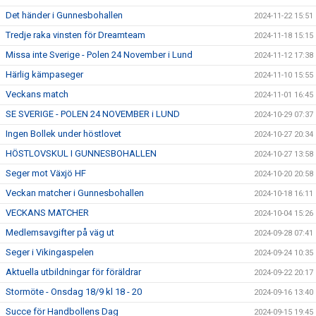
Det händer i Gunnesbohallen
2024-11-22 15:51
Tredje raka vinsten för Dreamteam
2024-11-18 15:15
Missa inte Sverige - Polen 24 November i Lund
2024-11-12 17:38
Härlig kämpaseger
2024-11-10 15:55
Veckans match
2024-11-01 16:45
SE SVERIGE - POLEN 24 NOVEMBER i LUND
2024-10-29 07:37
Ingen Bollek under höstlovet
2024-10-27 20:34
HÖSTLOVSKUL I GUNNESBOHALLEN
2024-10-27 13:58
Seger mot Växjö HF
2024-10-20 20:58
Veckan matcher i Gunnesbohallen
2024-10-18 16:11
VECKANS MATCHER
2024-10-04 15:26
Medlemsavgifter på väg ut
2024-09-28 07:41
Seger i Vikingaspelen
2024-09-24 10:35
Aktuella utbildningar för föräldrar
2024-09-22 20:17
Stormöte - Onsdag 18/9 kl 18 - 20
2024-09-16 13:40
Succe för Handbollens Dag
2024-09-15 19:45