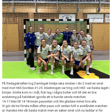
BILDGALLERI
DOKUMENT
VÅRA LAG/TRÄNARE
KLUBBSHOP
MATCHER
GUNNESBOHALLEN
FRITIDSKORTET
På fredagskvällen tog Damlaget tredje raka vinsten i div 2 med en vinst
med mot H65 Gordies 31-25. Inledningen var trög och H65 var bästa laget i
början. Emilia kom in i mål, fick tag i några bollar och till det en bra
avslutning på halvleken gjorde att vi kunde vända matchen.
14-11 blev till 14-18 innan pausvilan och lite gladare miner hos alla.
Vi gör de tre första målen efter paus och sedan höll vi avståndet matchen
ut. Kanske inte vår bästa match men en säker vinst och nu laddar vi för