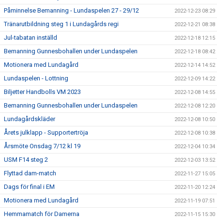
Påminnelse Bemanning - Lundaspelen 27 - 29/12
2022-12-23 08:29
Tränarutbildning steg 1 i Lundagårds regi
2022-12-21 08:38
Jul-tabatan inställd
2022-12-18 12:15
Bemanning Gunnesbohallen under Lundaspelen
2022-12-18 08:42
Motionera med Lundagård
2022-12-14 14:52
Lundaspelen - Lottning
2022-12-09 14:22
Biljetter Handbolls VM 2023
2022-12-08 14:55
Bemanning Gunnesbohallen under Lundaspelen
2022-12-08 12:20
Lundagårdskläder
2022-12-08 10:50
Årets julklapp - Supportertröja
2022-12-08 10:38
Årsmöte Onsdag 7/12 kl 19
2022-12-04 10:34
USM F14 steg 2
2022-12-03 13:52
Flyttad dam-match
2022-11-27 15:05
Dags för final i EM
2022-11-20 12:24
Motionera med Lundagård
2022-11-19 07:51
Hemmamatch för Damerna
2022-11-15 15:30