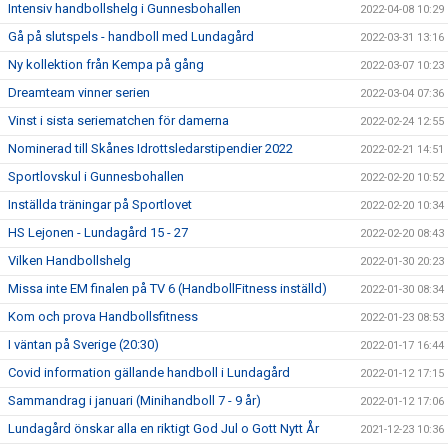
Intensiv handbollshelg i Gunnesbohallen
2022-04-08 10:29
Gå på slutspels - handboll med Lundagård
2022-03-31 13:16
Ny kollektion från Kempa på gång
2022-03-07 10:23
Dreamteam vinner serien
2022-03-04 07:36
Vinst i sista seriematchen för damerna
2022-02-24 12:55
Nominerad till Skånes Idrottsledarstipendier 2022
2022-02-21 14:51
Sportlovskul i Gunnesbohallen
2022-02-20 10:52
Inställda träningar på Sportlovet
2022-02-20 10:34
HS Lejonen - Lundagård 15 - 27
2022-02-20 08:43
Vilken Handbollshelg
2022-01-30 20:23
Missa inte EM finalen på TV 6 (HandbollFitness inställd)
2022-01-30 08:34
Kom och prova Handbollsfitness
2022-01-23 08:53
I väntan på Sverige (20:30)
2022-01-17 16:44
Covid information gällande handboll i Lundagård
2022-01-12 17:15
Sammandrag i januari (Minihandboll 7 - 9 år)
2022-01-12 17:06
Lundagård önskar alla en riktigt God Jul o Gott Nytt År
2021-12-23 10:36