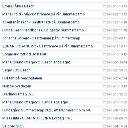
Brons i Åhus Beach
2025-07-18 10:43
Maria Fröjd - Målvaktstränare på vår Summercamp
2025-06-29 13:42
Albert Månsson - Gästtränare på Summercamp
2025-06-27 14:18
Lunds Beachhandbolls Club gästar Summercamp
2025-06-25 11:48
Johanna Wiberg - gästtränare på Summercamp
2025-06-24 08:41
ZORAN ROGANOVIC - Gästtränare på vår Summercamp
2025-06-19 18:47
Sommaridrott vid Bostället
2025-06-15 10:12
Marie Eklund uttagen till Beachlandslaget
2025-06-04 20:44
Seger i OV Beach
2025-05-25 20:55
Full fart på beachplanen
2025-05-22 07:24
Nöbbelövsdagen
2025-05-18 13:19
Gladiatorerna 2025
2025-05-13 22:35
Marie Eklund uttagen till Landslagsläger
2025-05-10 15:29
Lundagård Summercamp 2025 efteranmälan t.o.m 6/8
2025-05-09 16:17
Missa Inte - GLADIATORERNA Lördag 10/5
2025-05-09 09:39
Valborg 2025
2025-05-01 19:34