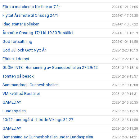
Första matcherna för flickor 7 år
2024-01-21 21:05
Flyttat Årsmöte til Onsdag 24/1
2024-01-17 09:35
Idag startar Bolleken
2024-01-13 07:22
Årsmöte Onsdag 17/1 kl 19:30 Bostället
2024-01-11 15:19
God fortsättning
2024-01-04 11:50
God Jul och Gott Nytt År
2023-12-23 10:13
Förlust i derbyt
2023-12-22 15:16
GLÖM INTE - Bemanning av Gunnesbohallen 27-29/12
2023-12-19 18:16
Tomten på besök
2023-12-19 15:37
Sammandrag i Gunnesbohallen
2023-12-19 15:08
VM-kväll på Bostället
2023-12-19 14:31
GAMEDAY
2023-12-15 20:35
Lundaspelen
2023-12-15 12:19
10/12 Lundagård - Lödde Vikings 31-27
2023-12-15 11:58
GAMEDAY
2023-12-10 11:20
Bemanning av Gunnesbohallen under Lundaspelen
2023-12-07 14:21