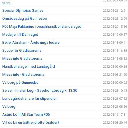
2022-05-27 09:59
2022
Special Olympics Games
2022-05-26 12:21
Områdesdag på Gunnesbo
2022-05-26 12:09
F06 Maja Paldanius i beachhandbollslandslaget
2022-05-20 15:56
Medaljer till Damlaget
2022-05-19 09:57
Betiel Abraham - Årets unga ledare
2022-05-18 09:41
Succe för Gladiatorerna
2022-05-15 16:38
Missa inte Gladiatorerna
2022-05-13 08:52
Handbollsläger med Lundagård
2022-05-09 09:18
Missa inte - Gladiatorerna
2022-05-03 21:20
Valborg på Gunnesbo
2022-05-02 09:02
Se semifinalen Lugi - Sävehof Lördag kl 13:30
2022-04-28 10:43
Lundagårdstränare får stipendium
2022-04-26 07:52
Valborg
2022-04-25 08:56
Astrid Löf i All Star Team F06
2022-04-19 17:31
Vill du bli en bättre idrottsförälder?
2022-04-08 20:49