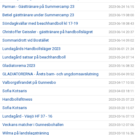
Parman - Gästtränare på Summercamp 23
2023-06-24 16:15
Betiel gästtränare under Summercamp 23
2023-06-19 08:00
Söndagkvällar med beachhandboll kl 17-19
2023-06-18 08:43
Christoffer Geissler - gästtränare på handbollslägret
2023-06-14 20:37
Sommaridrott vid Bostället
2023-06-14 09:02
Lundagårds Handbollsläger 2023
2023-06-01 21:24
Lundagård satsar på beachhandboll
2023-05-24 07:14
Gladiatorerna 2023
2023-05-16 08:32
GLADIATORERNA - Årets barn- och ungdomsavslutning
2023-05-04 09:52
Valborgsfirandet på Gunnesbo
2023-04-17 10:55
Sofia Kotsaris
2023-04-03 18:11
Handbollsfitness
2023-03-25 07:23
Sofia Kotsaris
2023-03-20 15:07
Lundagård - Växjö HF 37 - 16
2023-03-16 07:13
Veckans matcher i Gunnesbohallen
2023-03-12 07:06
Wilma på landslagsträning
2023-03-10 16:36