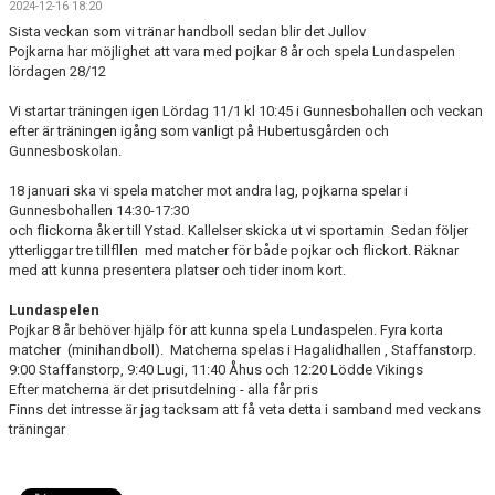
2024-12-16 18:20
BILDGALLERI
Sista veckan som vi tränar handboll sedan blir det Jullov
Pojkarna har möjlighet att vara med pojkar 8 år och spela Lundaspelen
KONTAKT
lördagen 28/12
Vi startar träningen igen Lördag 11/1 kl 10:45 i Gunnesbohallen och veckan
efter är träningen igång som vanligt på Hubertusgården och
Gunnesboskolan.
18 januari ska vi spela matcher mot andra lag, pojkarna spelar i
Gunnesbohallen 14:30-17:30
och flickorna åker till Ystad. Kallelser skicka ut vi sportamin Sedan följer
ytterliggar tre tillfllen med matcher för både pojkar och flickort. Räknar
med att kunna presentera platser och tider inom kort.
Lundaspelen
Pojkar 8 år behöver hjälp för att kunna spela Lundaspelen. Fyra korta
matcher (minihandboll). Matcherna spelas i Hagalidhallen , Staffanstorp.
9:00 Staffanstorp, 9:40 Lugi, 11:40 Åhus och 12:20 Lödde Vikings
Efter matcherna är det prisutdelning - alla får pris
Finns det intresse är jag tacksam att få veta detta i samband med veckans
träningar