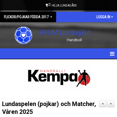
HEJA LUNDAGÅRD
FLICKOR/POJKAR FÖDDA 2017
LOGGA IN
KFUM Lundagård
Handboll
HEM
NYHETER
KALENDER
TRUPPEN
Lundaspelen (pojkar) och Matcher,
<
>
DOKUMENT
Våren 2025