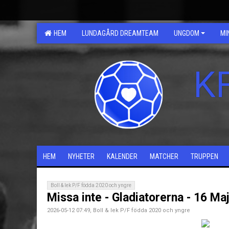
HEM
LUNDAGÅRD DREAMTEAM
UNGDOM
MI
K
HEM
NYHETER
KALENDER
MATCHER
TRUPPEN
Boll & lek P/F födda 2020 och yngre
Missa inte - Gladiatorerna - 16 Ma
2026-05-12 07:49, Boll & lek P/F födda 2020 och yngre