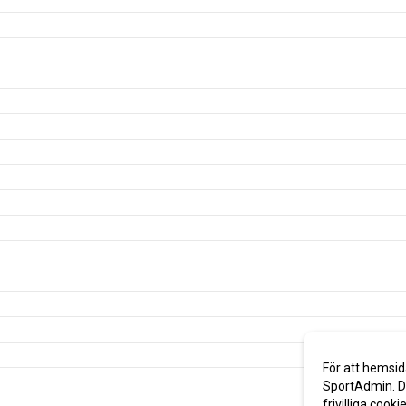
För att hemsid
SportAdmin. De
frivilliga cooki