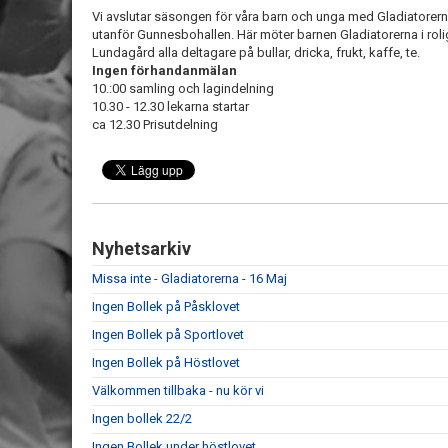
Vi avslutar säsongen för våra barn och unga med Gladiatorerna.
utanför Gunnesbohallen. Här möter barnen Gladiatorerna i rol
Lundagård alla deltagare på bullar, dricka, frukt, kaffe, te.
Ingen förhandanmälan
10.:00 samling och lagindelning
10.30 - 12.30 lekarna startar
ca 12.30 Prisutdelning
Nyhetsarkiv
Missa inte - Gladiatorerna - 16 Maj
Ingen Bollek på Påsklovet
Ingen Bollek på Sportlovet
Ingen Bollek på Höstlovet
Välkommen tillbaka - nu kör vi
Ingen bollek 22/2
Ingen Bollek under höstlovet