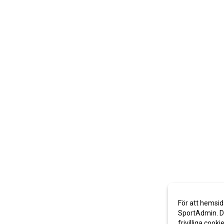
För att hemsid
SportAdmin. De
frivilliga cooki