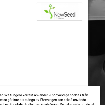
an ska fungera korrekt använder vi nödvändiga cookies från
ssa går inte att stänga av. Föreningen kan också använda
es, t.ex. för statistik eller marknadsföring. Du väljer själv om du vill