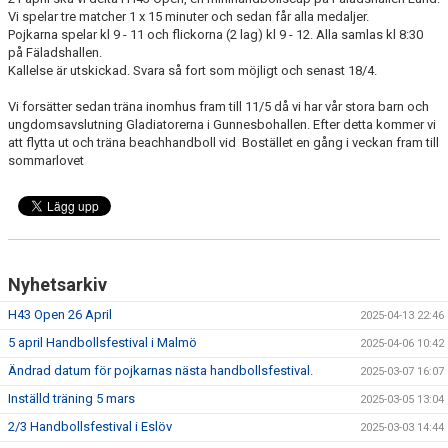
BILDGALLERI
Vi spelar tre matcher 1 x 15 minuter och sedan får alla medaljer.
Pojkarna spelar kl 9 - 11 och flickorna (2 lag) kl 9 - 12. Alla samlas kl 8:30
på Fäladshallen.
KONTAKT
Kallelse är utskickad. Svara så fort som möjligt och senast 18/4.
Vi forsätter sedan träna inomhus fram till 11/5 då vi har vår stora barn och
ungdomsavslutning Gladiatorerna i Gunnesbohallen. Efter detta kommer vi
att flytta ut och träna beachhandboll vid Bostället en gång i veckan fram till
sommarlovet
Nyhetsarkiv
H43 Open 26 April
2025-04-13 22:46
5 april Handbollsfestival i Malmö
2025-04-06 10:42
Ändrad datum för pojkarnas nästa handbollsfestival.
2025-03-07 16:07
Inställd träning 5 mars
2025-03-05 13:04
2/3 Handbollsfestival i Eslöv
2025-03-03 14:44