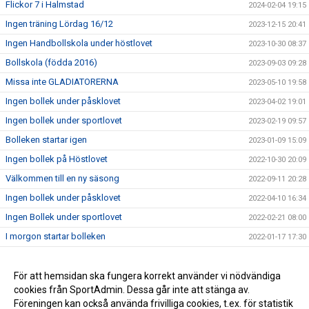
Flickor 7 i Halmstad
2024-02-04 19:15
Ingen träning Lördag 16/12
2023-12-15 20:41
Ingen Handbollskola under höstlovet
2023-10-30 08:37
Bollskola (födda 2016)
2023-09-03 09:28
Missa inte GLADIATORERNA
2023-05-10 19:58
Ingen bollek under påsklovet
2023-04-02 19:01
Ingen bollek under sportlovet
2023-02-19 09:57
Bolleken startar igen
2023-01-09 15:09
Ingen bollek på Höstlovet
2022-10-30 20:09
Välkommen till en ny säsong
2022-09-11 20:28
Ingen bollek under påsklovet
2022-04-10 16:34
Ingen Bollek under sportlovet
2022-02-21 08:00
I morgon startar bolleken
2022-01-17 17:30
God Jul och Gott Nytt År
2021-12-23 16:48
Höstlovskul i Gunnesbohallen
För att hemsidan ska fungera korrekt använder vi nödvändiga
2021-10-31 13:40
cookies från SportAdmin. Dessa går inte att stänga av.
Ingen bollek 30/10 eller på höstlovet
2021-10-29 19:52
Föreningen kan också använda frivilliga cookies, t.ex. för statistik