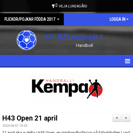
HEJA LUNDAGÅRD
FLICKOR/POJKAR FÖDDA 2017
LOGGA IN
KFUM Lundagård
Handboll
HEM
NYHETER
KALENDER
TRUPPEN
H43 Open 21 april
<
>
DOKUMENT
2024-04-07 18:42
21 april ska vi delta i H43 Open, en minihandbollscup på Fäladshallen Lund.