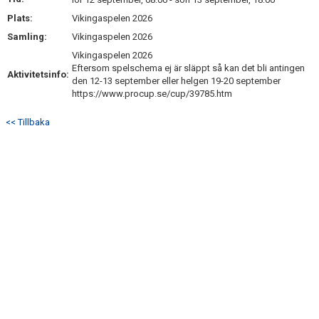
BILDGALLERI
Plats:
Vikingaspelen 2026
Samling:
Vikingaspelen 2026
DOKUMENT
Vikingaspelen 2026
Eftersom spelschema ej är släppt så kan det bli antingen
KONTAKT
Aktivitetsinfo:
den 12-13 september eller helgen 19-20 september
https://www.procup.se/cup/39785.htm
<< Tillbaka