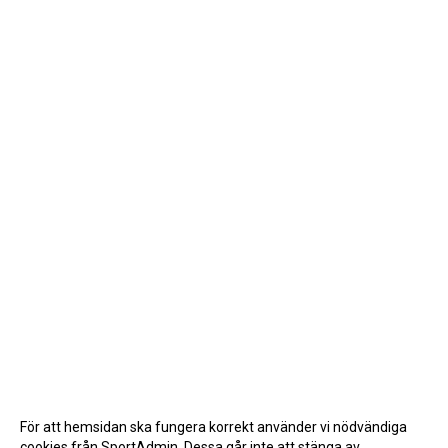
För att hemsidan ska fungera korrekt använder vi nödvändiga
cookies från SportAdmin. Dessa går inte att stänga av.