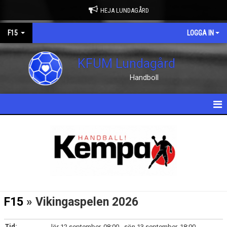
HEJA LUNDAGÅRD
F15
LOGGA IN
KFUM Lundagård
Handboll
HEM
NYHETER
KALENDER
MATCHER
F15
» Vikingaspelen 2026
TRUPPEN
Tid:
lör 12 september, 08:00 - sön 13 september, 18:00