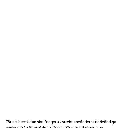
För att hemsidan ska fungera korrekt använder vi nödvändiga
cookies från SportAdmin. Dessa går inte att stänga av.