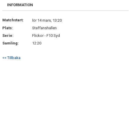
BILDGALLERI
INFORMATION
DOKUMENT
Matchstart:
lör 14 mars, 13:20
Plats:
Staffanshallen
KONTAKT
Serie:
Flickor - F10 Syd
Samling:
12:20
<< Tillbaka