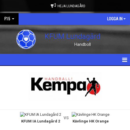
HEJA LUNDAGÅRD
F15
LOGGA IN
KFUM Lundagård
Handboll
HEM
NYHETER
KALENDER
MATCHER
vs
KFUM IA Lundagård 2
Kävlinge HK Orange
TRUPPEN