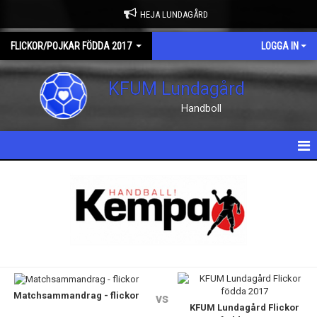
HEJA LUNDAGÅRD
FLICKOR/POJKAR FÖDDA 2017
LOGGA IN
KFUM Lundagård
Handboll
HEM
NYHETER
KALENDER
TRUPPEN
Matchsammandrag - flickor
DOKUMENT
vs
KFUM Lundagård Flickor