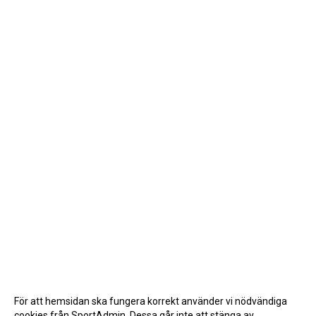
För att hemsidan ska fungera korrekt använder vi nödvändiga
cookies från SportAdmin. Dessa går inte att stänga av.