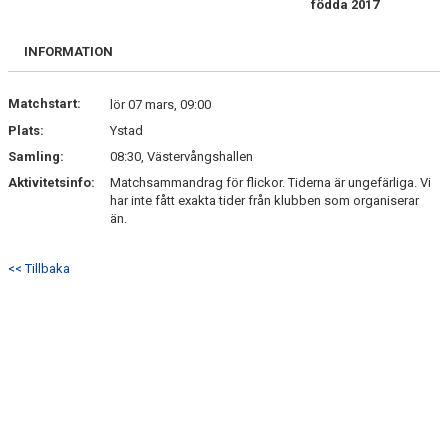
födda 2017
BILDGALLERI
INFORMATION
KONTAKT
Matchstart:
lör 07 mars, 09:00
Plats:
Ystad
Samling:
08:30, Västervångshallen
Aktivitetsinfo:
Matchsammandrag för flickor. Tiderna är ungefärliga. Vi
har inte fått exakta tider från klubben som organiserar
än.
<< Tillbaka