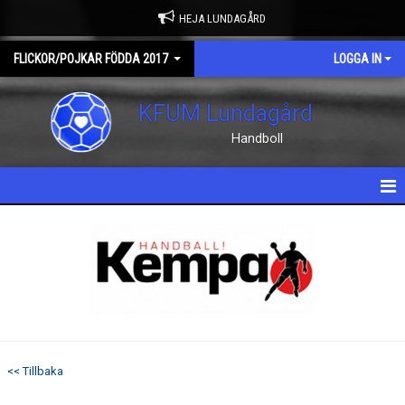
HEJA LUNDAGÅRD
FLICKOR/POJKAR FÖDDA 2017
LOGGA IN
KFUM Lundagård
Handboll
HEM
NYHETER
KALENDER
TRUPPEN
<< Tillbaka
DOKUMENT