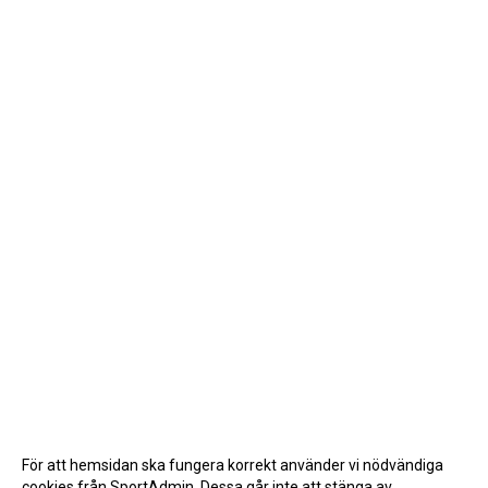
För att hemsidan ska fungera korrekt använder vi nödvändiga
cookies från SportAdmin. Dessa går inte att stänga av.