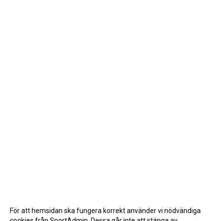
För att hemsidan ska fungera korrekt använder vi nödvändiga
cookies från SportAdmin. Dessa går inte att stänga av.