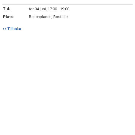
BILDGALLERI
Tid:
tor 04 juni, 17:00 - 19:00
Plats:
KONTAKT
Beachplanen, Bostället
<< Tillbaka