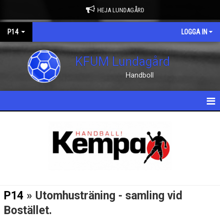
HEJA LUNDAGÅRD
P14
LOGGA IN
KFUM Lundagård
Handboll
HEM
NYHETER
KALENDER
MATCHER
P14
» Utomhusträning - samling vid
TRUPPEN
Bostället.