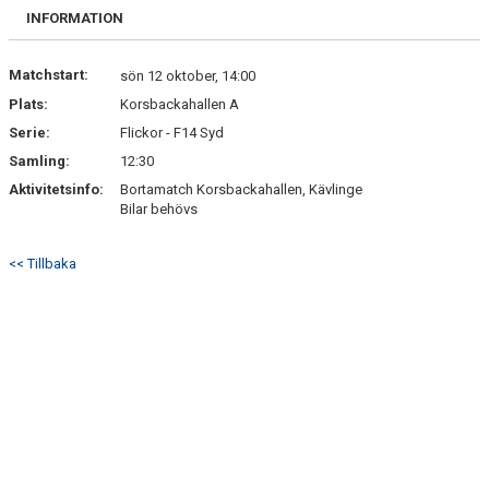
BILDGALLERI
INFORMATION
KONTAKT
Matchstart:
sön 12 oktober, 14:00
Plats:
Korsbackahallen A
Serie:
Flickor - F14 Syd
Samling:
12:30
Aktivitetsinfo:
Bortamatch Korsbackahallen, Kävlinge
Bilar behövs
<< Tillbaka