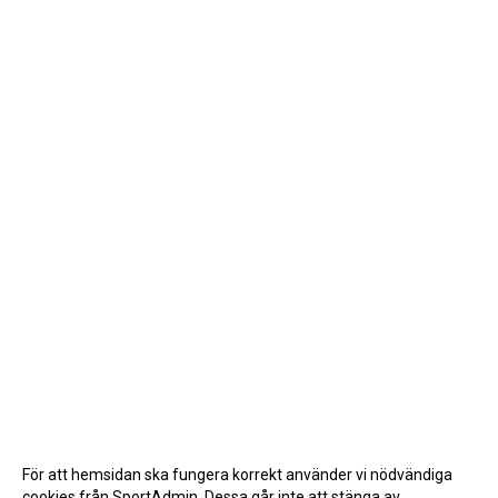
För att hemsidan ska fungera korrekt använder vi nödvändiga
cookies från SportAdmin. Dessa går inte att stänga av.