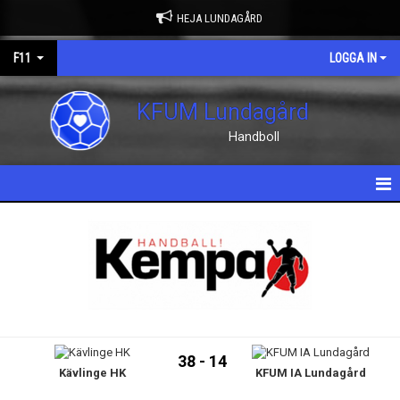
HEJA LUNDAGÅRD
F11
LOGGA IN
KFUM Lundagård
Handboll
HEM
NYHETER
KALENDER
MATCHER
38 - 14
Kävlinge HK
KFUM IA Lundagård
TRUPPEN