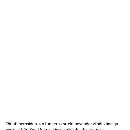
För att hemsidan ska fungera korrekt använder vi nödvändiga
cookies från SportAdmin. Dessa går inte att stänga av.