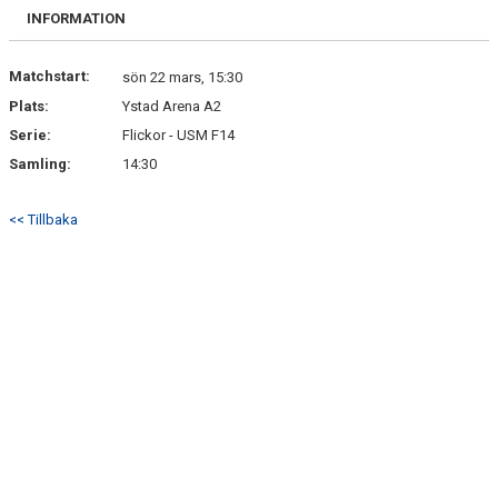
BILDGALLERI
INFORMATION
KONTAKT
Matchstart:
sön 22 mars, 15:30
Plats:
Ystad Arena A2
Serie:
Flickor - USM F14
Samling:
14:30
<< Tillbaka