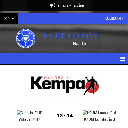
HEJA LUNDAGÅRD
F11
LOGGA IN
KFUM Lundagård
Handboll
HEM
NYHETER
KALENDER
MATCHER
18 - 14
Ystads IF HF
KFUM Lundagård
TRUPPEN