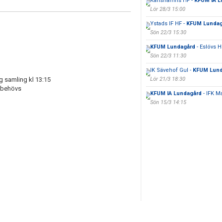
Karlshamns HF -
KFUM IA L
Lör 28/3 15:00
Ystads IF HF -
KFUM Lundag
Sön 22/3 15:30
KFUM Lundagård
- Eslövs 
Sön 22/3 11:30
IK Sävehof Gul -
KFUM Lund
 samling kl 13:15
Lör 21/3 18:30
 behövs
KFUM IA Lundagård
- IFK M
Sön 15/3 14:15