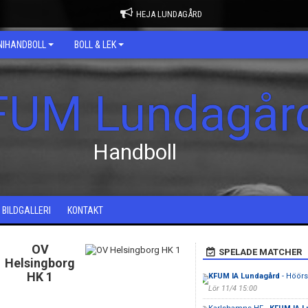
HEJA LUNDAGÅRD
NIHANDBOLL
BOLL & LEK
FUM Lundagår
Handboll
BILDGALLERI
KONTAKT
OV
SPELADE MATCHER
Helsingborg
HK 1
KFUM IA Lundagård
- Höörs
Lör 11/4 15:00