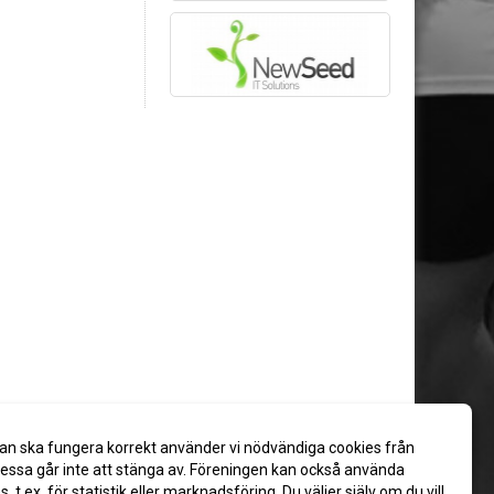
an ska fungera korrekt använder vi nödvändiga cookies från
ssa går inte att stänga av. Föreningen kan också använda
es, t.ex. för statistik eller marknadsföring. Du väljer själv om du vill