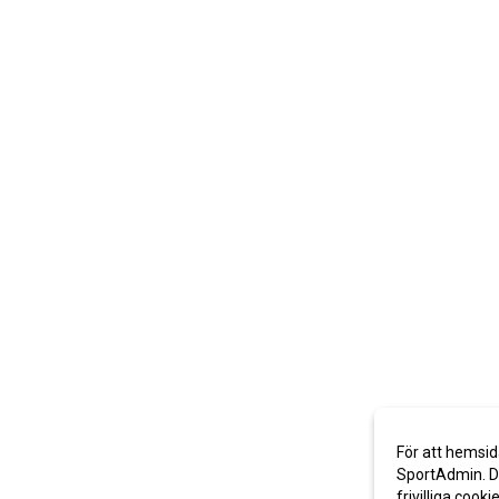
För att hemsid
SportAdmin. De
frivilliga cooki