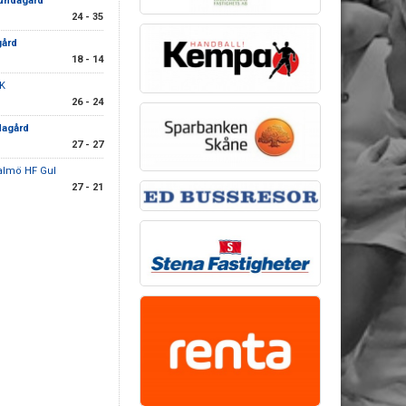
undagård
24 - 35
ård
18 - 14
HK
26 - 24
agård
27 - 27
almö HF Gul
27 - 21