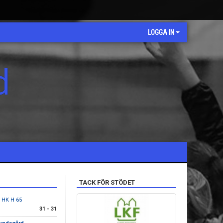
LOGGA IN
d
TACK FÖR STÖDET
 HK H 65
31 - 31