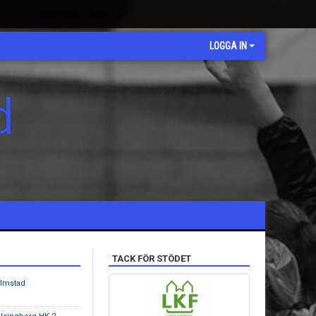
LOGGA IN
d
TACK FÖR STÖDET
almstad