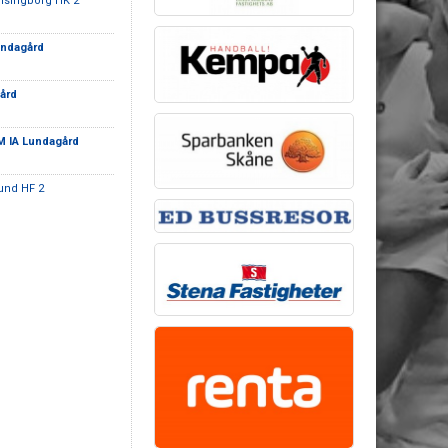
lsingborg HK 2
undagård
ård
 IA Lundagård
und HF 2