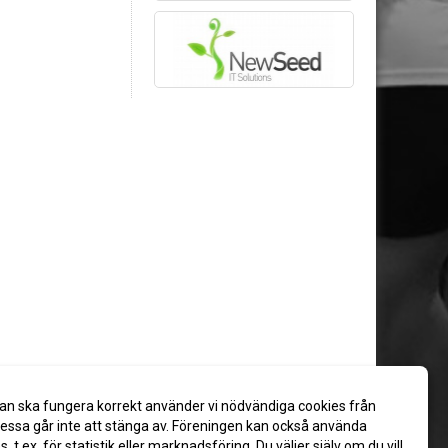
an ska fungera korrekt använder vi nödvändiga cookies från
ssa går inte att stänga av. Föreningen kan också använda
es, t.ex. för statistik eller marknadsföring. Du väljer själv om du vill