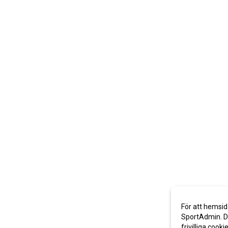
För att hemsid
SportAdmin. De
frivilliga cooki