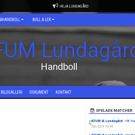
HEJA LUNDAGÅRD
NIHANDBOLL
BOLL & LEK
FUM Lundagår
Handboll
BILDGALLERI
DOKUMENT
KONTAKT
SPELADE MATCHER
KFUM IA Lundagård
- HK H
Sön 22/3 16:45