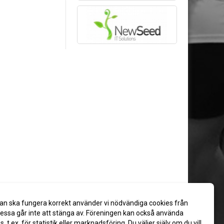
an ska fungera korrekt använder vi nödvändiga cookies från
ssa går inte att stänga av. Föreningen kan också använda
es, t.ex. för statistik eller marknadsföring. Du väljer själv om du vill