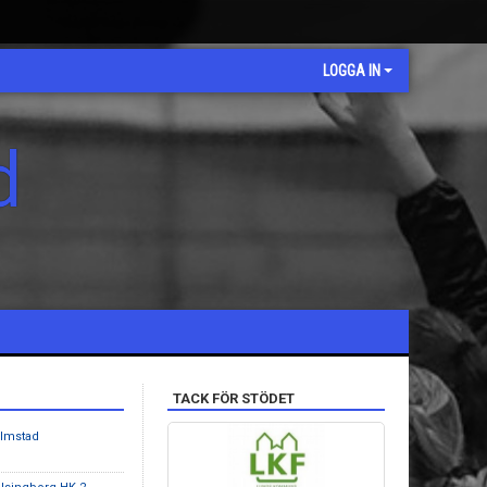
LOGGA IN
d
TACK FÖR STÖDET
almstad