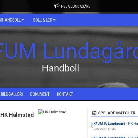
HEJA LUNDAGÅRD
NIHANDBOLL
BOLL & LEK
FUM Lundagår
Handboll
BILDGALLERI
DOKUMENT
KONTAKT
SPELADE MATCHER
HK Halmstad
KFUM IA Lundagård
- HK H
Sön 22/3 16:45