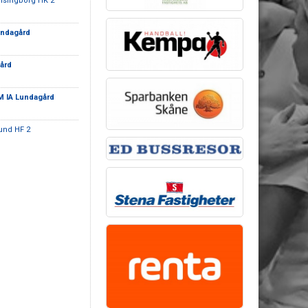
lsingborg HK 2
undagård
ård
 IA Lundagård
und HF 2