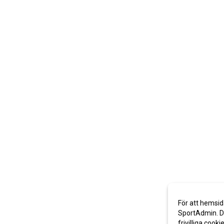
För att hemsid
SportAdmin. De
frivilliga cooki