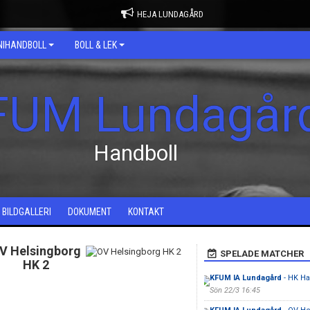
HEJA LUNDAGÅRD
NIHANDBOLL
BOLL & LEK
FUM Lundagår
Handboll
BILDGALLERI
DOKUMENT
KONTAKT
V Helsingborg
SPELADE MATCHER
HK 2
KFUM IA Lundagård
- HK H
Sön 22/3 16:45