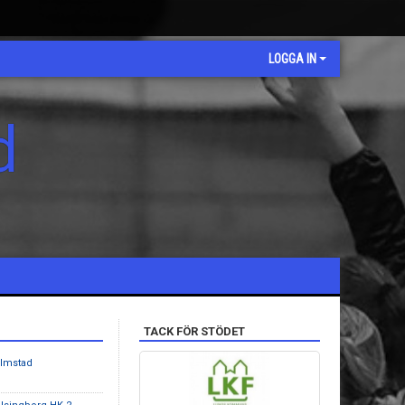
LOGGA IN
d
TACK FÖR STÖDET
almstad