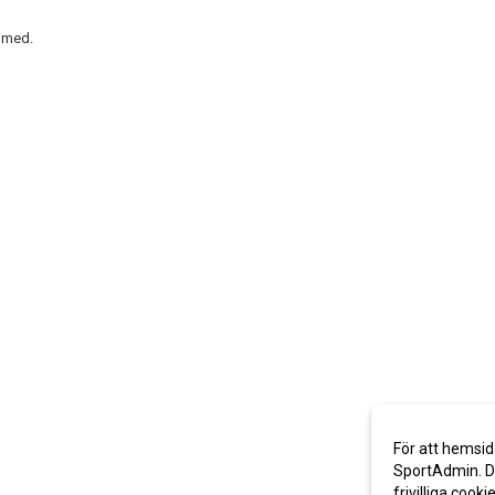
l med.
För att hemsid
SportAdmin. De
frivilliga cooki