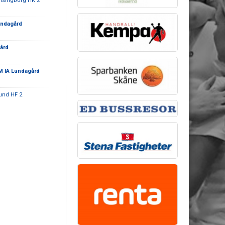
lsingborg HK 2
undagård
ård
 IA Lundagård
und HF 2