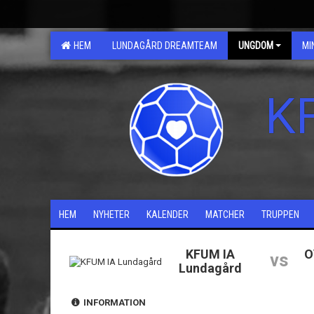
HEM
LUNDAGÅRD DREAMTEAM
UNGDOM
MI
K
HEM
NYHETER
KALENDER
MATCHER
TRUPPEN
KFUM IA
O
vs
Lundagård
INFORMATION