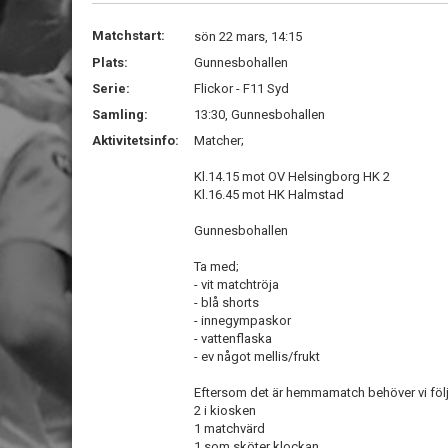
Matchstart:
sön 22 mars, 14:15
Plats:
Gunnesbohallen
Serie:
Flickor - F11 Syd
Samling:
13:30, Gunnesbohallen
Aktivitetsinfo:
Matcher;
Kl.14.15 mot OV Helsingborg HK 2
Kl.16.45 mot HK Halmstad
Gunnesbohallen
Ta med;
- vit matchtröja
- blå shorts
- innegympaskor
- vattenflaska
- ev något mellis/frukt
Eftersom det är hemmamatch behöver vi följ
2 i kiosken
1 matchvärd
1 som sköter klockan