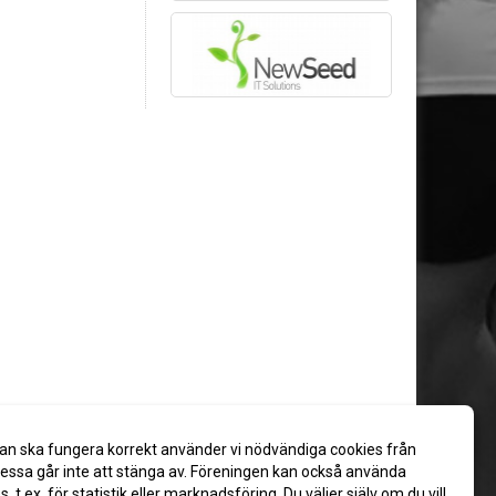
an ska fungera korrekt använder vi nödvändiga cookies från
ssa går inte att stänga av. Föreningen kan också använda
es, t.ex. för statistik eller marknadsföring. Du väljer själv om du vill