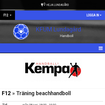
HEJA LUNDAGÅRD
F12
LOGGA IN
KFUM Lundagård
Handboll
HEM
NYHETER
KALENDER
MATCHER
F12
» Träning beachhandboll
TRUPPEN
Tid:
mån 08 juni, 18:00 - 19:30