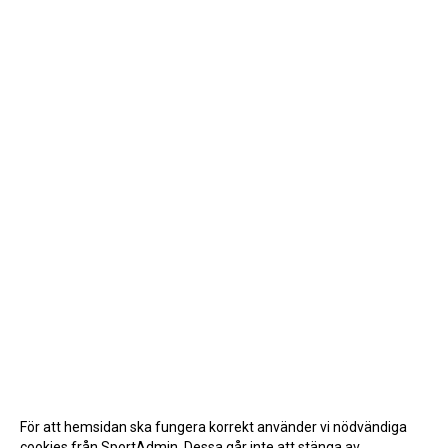
För att hemsidan ska fungera korrekt använder vi nödvändiga
cookies från SportAdmin. Dessa går inte att stänga av.