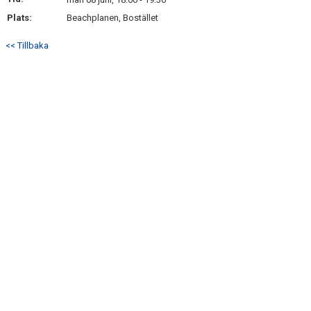
BILDGALLERI
Plats:
Beachplanen, Bostället
KONTAKT
<< Tillbaka