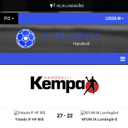
HEJA LUNDAGÅRD
F12
LOGGA IN
KFUM Lundagård
Handboll
HEM
NYHETER
KALENDER
MATCHER
27 - 22
Ystads IF HF Blå
KFUM IA Lundagård
TRUPPEN