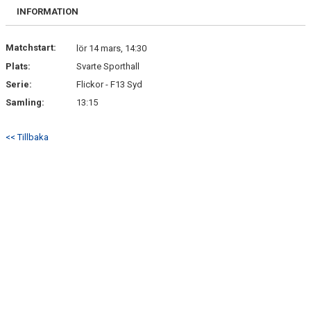
BILDGALLERI
INFORMATION
KONTAKT
Matchstart:
lör 14 mars, 14:30
Plats:
Svarte Sporthall
Serie:
Flickor - F13 Syd
Samling:
13:15
<< Tillbaka