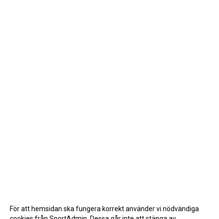
För att hemsidan ska fungera korrekt använder vi nödvändiga
cookies från SportAdmin. Dessa går inte att stänga av.