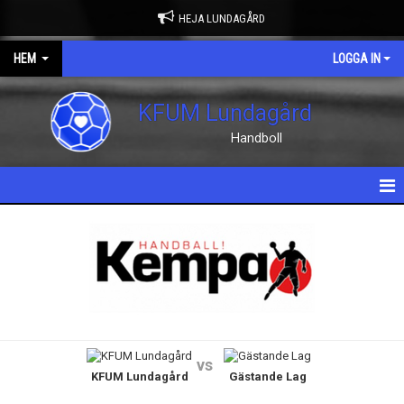
HEJA LUNDAGÅRD
HEM
LOGGA IN
KFUM Lundagård
Handboll
HEM
NYHETER
OM KLUBBEN
KONTAKT
vs
KFUM Lundagård
Gästande Lag
KALENDER