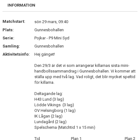
BILDGALLERI
INFORMATION
DOKUMENT
Matchstart:
sön 29 mars, 09:40
Plats:
Gunnesbohallen
VÅRA LAG/TRÄNARE
Serie:
Pojkar - P9 Mini Syd
KLUBBSHOP
Samling:
Gunnesbohallen
Aktivitetsinfo:
Hej gänget!
MATCHER
Den 29/3 är det vi som arrangerar killarnas sista mini-
handbollssammandrag i Gunnesbohallen. Vi kommer att
GUNNESBOHALLEN
ställa upp med två lag. Vad roligt, det blir mycket speltid
för killarna.
FRITIDSKORTET
Deltagande lag:
H43 Lund (3 lag)
Lödde Vikings (3 lag)
OV Helsingborg (1 lag)
IK Lågan (2 lag)
Lundagård (2 lag)
Spelschema (Matchtid 1 x 15 min)
Tid Plan 1 Plan 2