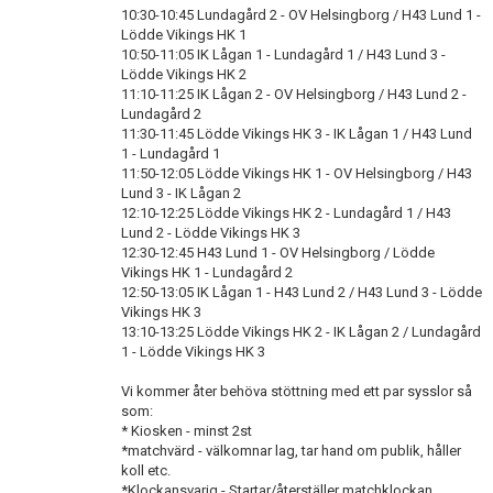
10:30-10:45 Lundagård 2 - OV Helsingborg / H43 Lund 1 -
Lödde Vikings HK 1
10:50-11:05 IK Lågan 1 - Lundagård 1 / H43 Lund 3 -
Lödde Vikings HK 2
11:10-11:25 IK Lågan 2 - OV Helsingborg / H43 Lund 2 -
Lundagård 2
11:30-11:45 Lödde Vikings HK 3 - IK Lågan 1 / H43 Lund
1 - Lundagård 1
11:50-12:05 Lödde Vikings HK 1 - OV Helsingborg / H43
Lund 3 - IK Lågan 2
12:10-12:25 Lödde Vikings HK 2 - Lundagård 1 / H43
Lund 2 - Lödde Vikings HK 3
12:30-12:45 H43 Lund 1 - OV Helsingborg / Lödde
Vikings HK 1 - Lundagård 2
12:50-13:05 IK Lågan 1 - H43 Lund 2 / H43 Lund 3 - Lödde
Vikings HK 3
13:10-13:25 Lödde Vikings HK 2 - IK Lågan 2 / Lundagård
1 - Lödde Vikings HK 3
Vi kommer åter behöva stöttning med ett par sysslor så
som:
* Kiosken - minst 2st
*matchvärd - välkomnar lag, tar hand om publik, håller
koll etc.
*Klockansvarig - Startar/återställer matchklockan.