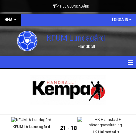
HEJA LUNDAGÅRD
HEM
LOGGA IN
KFUM Lundagård
Handboll
HEM
NYHETER
OM KLUBBEN
KONTAKT
KFUM IA Lundagård
KALENDER
21 - 18
HK Halmstad +