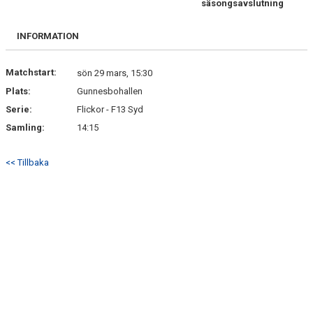
säsongsavslutning
BILDGALLERI
INFORMATION
DOKUMENT
VÅRA LAG/TRÄNARE
Matchstart:
sön 29 mars, 15:30
Plats:
Gunnesbohallen
KLUBBSHOP
Serie:
Flickor - F13 Syd
Samling:
14:15
MATCHER
GUNNESBOHALLEN
<< Tillbaka
FRITIDSKORTET