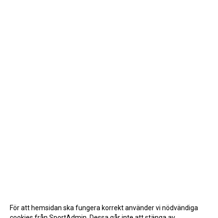
För att hemsidan ska fungera korrekt använder vi nödvändiga
cookies från SportAdmin. Dessa går inte att stänga av.